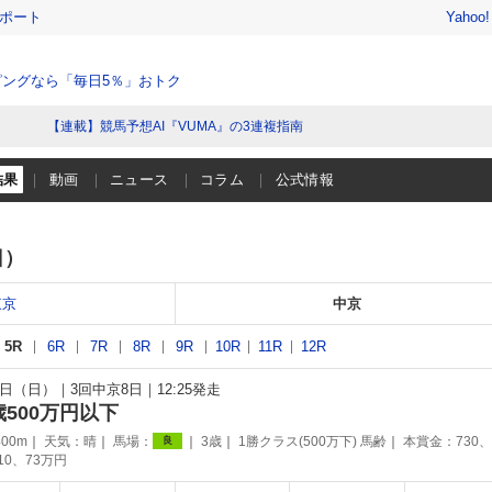
レポート
Yahoo
ングなら「毎日5％」おトク
【連載】競馬予想AI『VUMA』の3連複指南
結果
動画
ニュース
コラム
公式情報
日）
東京
中京
5R
6R
7R
8R
9R
10R
11R
12R
30日（日）
3回中京8日
12:25発走
歳500万円以下
00m
天気：
晴
馬場：
3歳
1勝クラス(500万下) 馬齢
本賞金：730、
良
110、73万円