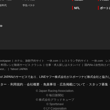
校年代
学生バスケ
NFL
ボート
to
kjapan
ホテル、旅館予約サイト 一休.com
レストラン予約サイト 一休.com レ
料理レシピ動画サービス クラシル
仕事・求人探しはスタンバイ
国内No.1女性向けメデ
st」
Yahoo! JAPAN
oo! JAPANのサービスであり、LINEヤフー株式会社がスポーツナビ株式会社と協
ンター
-
利用規約
-
会社概要
-
免責事項
-
広告掲載について
-
スタッフ募集
© Japan Racing Association.
© 毎日新聞社
© 株式会社グラッドキューブ
© Sportsnavi
© LY Corporation