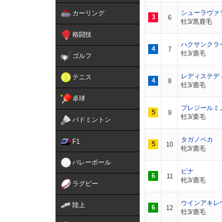
シューラヴァ
カーリング
3
6
牡3/黒鹿毛
格闘技
ハクサンクラ
4
7
牡3/鹿毛
ゴルフ
レディステデ
テニス
4
8
牡3/鹿毛
卓球
プレジールミ
5
9
牡3/栗毛
バドミントン
タガノペカ
F1
5
10
牝3/鹿毛
バレーボール
ピナ
6
11
牝3/鹿毛
ラグビー
ウインアキレ
陸上
6
12
牡3/鹿毛