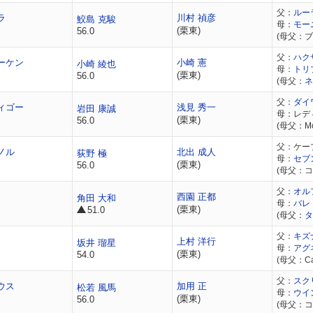
父：
ルー
ラ
川村 禎彦
鮫島 克駿
母：
モー
(栗東)
56.0
(母父：
父：
ハク
ーケン
小崎 憲
小崎 綾也
母：
トリ
(栗東)
56.0
(母父：
ネ
父：
ダイ
ィゴー
浅見 秀一
岩田 康誠
母：レデ
(栗東)
56.0
(母父：Mor
父：ケー
ノル
北出 成人
荻野 極
母：
セブ
(栗東)
56.0
(母父：
父：
オル
西園 正都
角田 大和
母：
バレ
(栗東)
51.0
(母父：
タ
父：
キズ
上村 洋行
坂井 瑠星
母：
アグ
(栗東)
54.0
(母父：Ca
父：
スク
ウス
加用 正
松若 風馬
母：
ウイ
(栗東)
56.0
(母父：