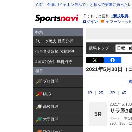
AIに「仕事用イヤホン選んで」と頼んで実際に買った
IDでもっと便利に
新規取得
ログイン
ヤフーショッピ
特集
Jリーグ戦力 徹底分析
競馬トップ
日程・
仙台育英監督 名将対談
J国立試合に無料招待
2021年5月30日（
種目
プロ野球
1R
2R
3R
4R
MLB
2021年5月
高校野球
サラ系3
5R
ダート・左 14
大学野球
290、180、
独立リーグ