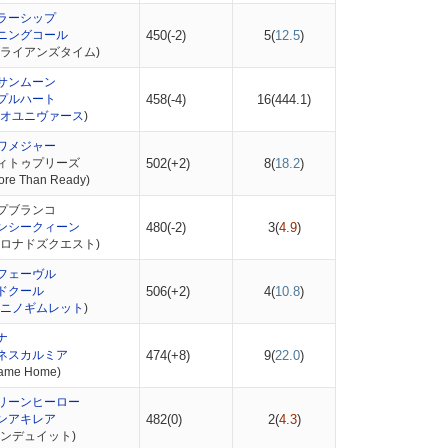
ラーシップ
ニングコール
450(-2)
5(
12.5
)
ブライアンズタイム)
サンムーン
プルハート
458(-4)
16(
444.1
)
オユニヴァース
)
ワメジャー
ィトゥプリーズ
502(+2)
8(
18.2
)
e Than Ready)
プブランコ
ンシークィーン
480(-2)
3(
4.9
)
コロナドズクエスト)
フェーヴル
ドクール
506(+2)
4(
10.8
)
ニノギムレット
)
ナ
ネスカルミア
474(+8)
9(
22.0
)
me Home)
リーンヒーロー
ンアキレア
482(0)
2(
4.3
)
コンデュイット)