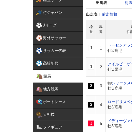
出馬表
対
侍ジャパン
出走表
前走情報
Jリーグ
枠
馬
番
番
性
海外サッカー
トーセンアラ
1
1
サッカー代表
牡3/鹿毛
高校年代
アイルビーザ
1
2
牡3/栗毛
競馬
シャークス
2
3
牡3/鹿毛
地方競馬
ボートレース
ロードリスペ
2
4
牡3/鹿毛
大相撲
メディーヴァ
3
5
牡3/鹿毛
フィギュア