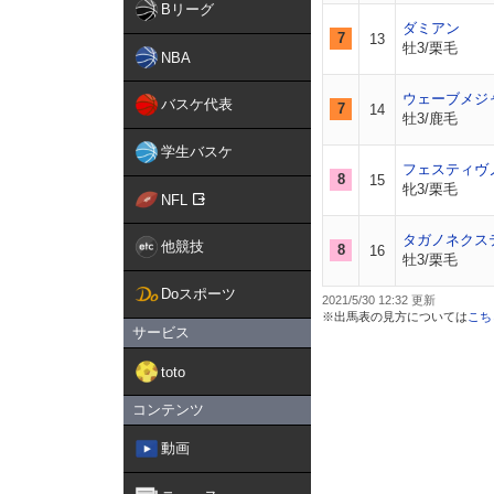
Bリーグ
ダミアン
7
13
牡3/栗毛
NBA
ウェーブメジ
バスケ代表
7
14
牡3/鹿毛
学生バスケ
フェスティヴ
8
15
牝3/栗毛
NFL
タガノネクス
他競技
8
16
牡3/栗毛
Doスポーツ
2021/5/30 12:32
※出馬表の見方については
こち
サービス
toto
コンテンツ
動画