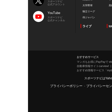
スポーツナビ
公式アカウント
大学野球
高
独立リーグ
YouTube
スポーツナビ
侍ジャパン
公式チャンネル
ライブ
to
おすすめサービス
マンガもお得にPayPayで eboo
自動車情報サイトcarview!
おすすめ情報サービス「mybe
スポーツナビはYah
プライバシーポリシー
-
プライバシーセ