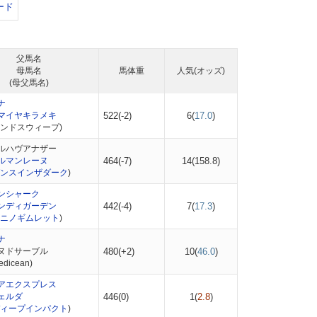
ード
父馬名
母馬名
馬体重
人気(オッズ)
(母父馬名)
ナ
マイヤキラメキ
522(-2)
6(
17.0
)
エンドスウィープ)
ルハヴアナザー
ルマンレーヌ
464(-7)
14(
158.8
)
ンスインザダーク
)
ンシャーク
ンディガーデン
442(-4)
7(
17.3
)
ニノギムレット
)
ナ
ヌドサーブル
480(+2)
10(
46.0
)
dicean)
アエクスプレス
ェルダ
446(0)
1(
2.8
)
ィープインパクト
)