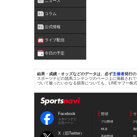
ニュース
コラム
公式情報
ライブ配信
今日の予定
結果・成績・オッズなどのデータは、必ず
主催者
発行の
スポーツナビの競馬コンテンツのページ上に掲載されて
づいて被ったいかなる損害についても、LINEヤフー株
Facebook
野球
サ
スポーツナビ
プロ野球
J
公式ページ
MLB
海
X（旧Twitter）
高校野球
サ