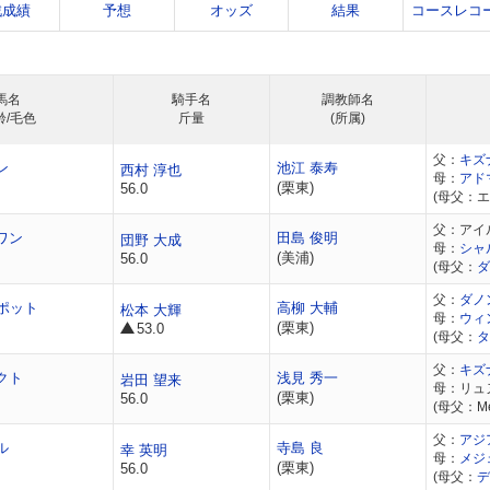
戦成績
予想
オッズ
結果
コースレコ
馬名
騎手名
調教師名
齢/毛色
斤量
(所属)
父：
キズ
ン
池江 泰寿
西村 淳也
母：
アド
(栗東)
56.0
(母父：
父：アイ
ワン
田島 俊明
団野 大成
母：
シャ
(美浦)
56.0
(母父：
ダ
父：
ダノ
ポット
高柳 大輔
松本 大輝
母：
ウィ
(栗東)
53.0
(母父：
タ
父：
キズ
クト
浅見 秀一
岩田 望来
母：リュ
(栗東)
56.0
(母父：Me
父：
アジ
ル
寺島 良
幸 英明
母：
メジ
(栗東)
56.0
(母父：
デ