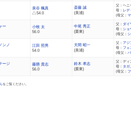
父：ヘニ
斎藤 誠
泉谷 楓真
母：
レデ
(美浦)
54.0
(母父：
マ
父：
ダイ
ャー
中尾 秀正
小牧 太
母：
ショ
(栗東)
56.0
(母父：
シ
父：
アジ
ノンノ
天間 昭一
江田 照男
母：
フェ
(美浦)
54.0
(母父：
バ
父：ディ
テージ
鈴木 孝志
藤懸 貴志
母：
タガ
(栗東)
56.0
(母父：
フ
ら
をご覧ください。