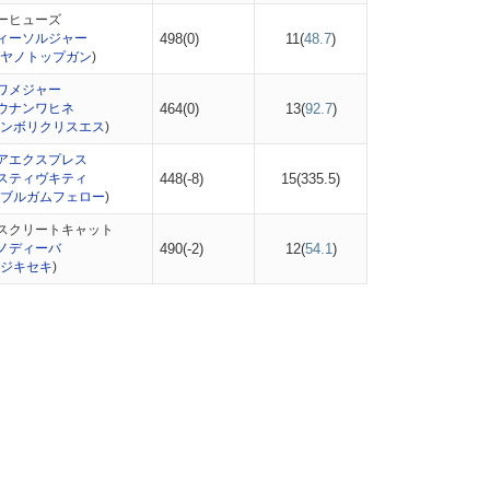
ーヒューズ
ィーソルジャー
498(0)
11(
48.7
)
ヤノトップガン
)
ワメジャー
ウナンワヒネ
464(0)
13(
92.7
)
ンボリクリスエス
)
アエクスプレス
スティヴキティ
448(-8)
15(
335.5
)
ブルガムフェロー
)
スクリートキャット
ノディーバ
490(-2)
12(
54.1
)
ジキセキ
)