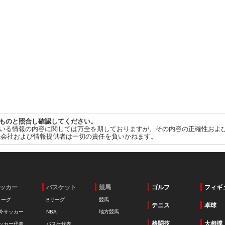
ものと照合し確認してください。
いる情報の内容に関しては万全を期しておりますが、その内容の正確性およ
式会社および情報提供者は一切の責任を負いかねます。
ッカー
バスケット
競馬
ゴルフ
フィギ
リーグ
Bリーグ
競馬
テニス
卓球
外サッカー
NBA
地方競馬
格闘技
大相撲
ッカー代表
バスケ代表