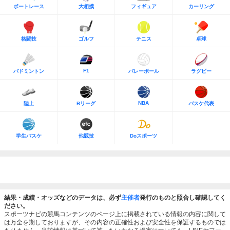
ボートレース
大相撲
フィギュア
カーリング
格闘技
ゴルフ
テニス
卓球
F1
バドミントン
バレーボール
ラグビー
NBA
陸上
Bリーグ
バスケ代表
学生バスケ
他競技
Doスポーツ
結果・成績・オッズなどのデータは、必ず
主催者
発行のものと照合し確認してく
ださい。
スポーツナビの競馬コンテンツのページ上に掲載されている情報の内容に関して
は万全を期しておりますが、その内容の正確性および安全性を保証するものでは