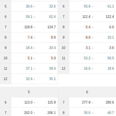
5
30.6
-
32.6
6
55.8
-
61.1
6
59.1
-
62.4
7
112.4
-
122.4
7
118.8
-
124.7
8
5.4
-
6.6
8
7.4
-
8.8
9
8.8
-
10.1
9
18.4
-
20.4
10
3.1
-
3.6
10
5.1
-
5.9
11
53.2
-
58.5
11
37.1
-
39.4
12
16.6
-
18.6
12
32.4
-
35.1
5
6
6
113.0
-
115.9
7
277.9
-
280.6
7
202.0
-
206.1
8
35.6
-
40.7