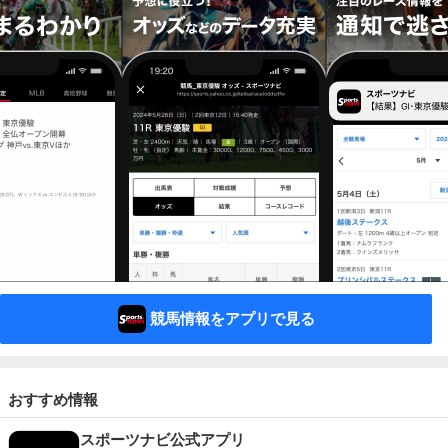
競馬情報をアプリで見る
おすすめ情報
スポーツナビ公式アプリ