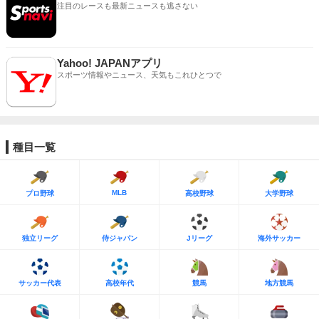
注目のレースも最新ニュースも逃さない
Yahoo! JAPANアプリ
スポーツ情報やニュース、天気もこれひとつで
種目一覧
MLB
プロ野球
高校野球
大学野球
独立リーグ
侍ジャパン
Jリーグ
海外サッカー
サッカー代表
高校年代
競馬
地方競馬