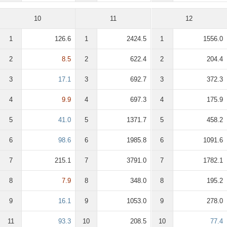
10
11
12
1
126.6
1
2424.5
1
1556.0
2
8.5
2
622.4
2
204.4
3
17.1
3
692.7
3
372.3
4
9.9
4
697.3
4
175.9
5
41.0
5
1371.7
5
458.2
6
98.6
6
1985.8
6
1091.6
7
215.1
7
3791.0
7
1782.1
8
7.9
8
348.0
8
195.2
9
16.1
9
1053.0
9
278.0
11
93.3
10
208.5
10
77.4