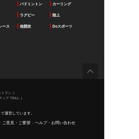
バドミントン
カーリング
ラグビー
陸上
レース
他競技
Doスポーツ
ストラン
ィア TRILL
力して運営しています。
-
ご意見・ご要望
-
ヘルプ・お問い合わせ