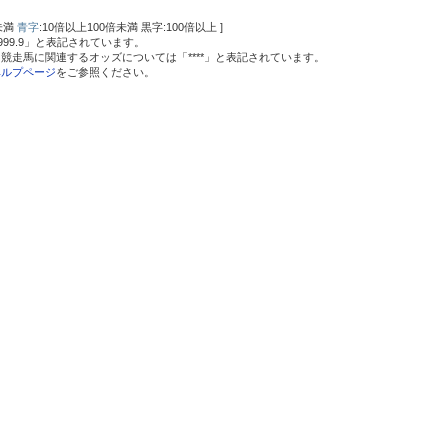
未満
青字
:10倍以上100倍未満 黒字:100倍以上 ]
9999.9」と表記されています。
競走馬に関連するオッズについては「****」と表記されています。
ヘルプページ
をご参照ください。