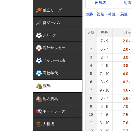
出馬表
対
独立リーグ
単勝・複勝・枠連
馬連
侍ジャパン
人気
馬番
オ
Jリーグ
1
7 - 9
2.0
-
海外サッカー
2
6 - 7
2.8
-
3
2 - 7
3.0
-
サッカー代表
4
2 - 9
3.8
-
高校年代
5
7 - 10
4.0
-
6
6 - 9
4.2
-
競馬
7
9 - 10
4.6
-
8
3 - 7
6.8
-
地方競馬
9
3 - 9
7.0
-
ボートレース
10
2 - 6
7.5
-
11
6 - 10
7.6
-
大相撲