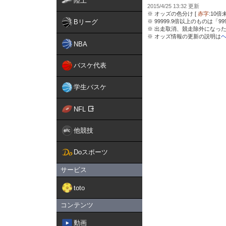
陸上
2015/4/25 13:32 更新
※ オッズの色分け [
赤字
:10倍
Bリーグ
※ 99999.9倍以上のものは「9
※ 出走取消、競走除外になった
※ オッズ情報の更新の説明は
NBA
バスケ代表
学生バスケ
NFL
他競技
Doスポーツ
サービス
toto
コンテンツ
動画