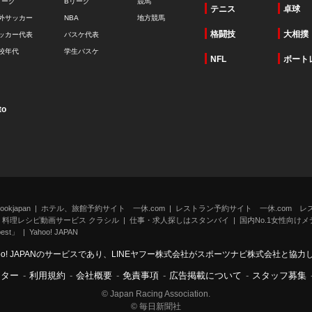
リーグ
Bリーグ
競馬
テニス
卓球
外サッカー
NBA
地方競馬
格闘技
大相撲
ッカー代表
バスケ代表
校年代
学生バスケ
NFL
ボート
to
kjapan
ホテル、旅館予約サイト 一休.com
レストラン予約サイト 一休.com レ
料理レシピ動画サービス クラシル
仕事・求人探しはスタンバイ
国内No.1女性向けメデ
st」
Yahoo! JAPAN
oo! JAPANのサービスであり、LINEヤフー株式会社がスポーツナビ株式会社と協
ンター
-
利用規約
-
会社概要
-
免責事項
-
広告掲載について
-
スタッフ募集
© Japan Racing Association.
© 毎日新聞社