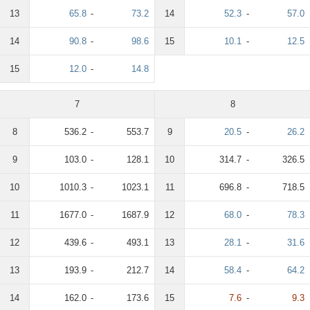
13
65.8
-
73.2
14
52.3
-
57.0
14
90.8
-
98.6
15
10.1
-
12.5
15
12.0
-
14.8
7
8
8
536.2
-
553.7
9
20.5
-
26.2
9
103.0
-
128.1
10
314.7
-
326.5
10
1010.3
-
1023.1
11
696.8
-
718.5
11
1677.0
-
1687.9
12
68.0
-
78.3
12
439.6
-
493.1
13
28.1
-
31.6
13
193.9
-
212.7
14
58.4
-
64.2
14
162.0
-
173.6
15
7.6
-
9.3