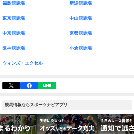
福島競馬場
新潟競馬場
東京競馬場
中山競馬場
中京競馬場
京都競馬場
阪神競馬場
小倉競馬場
ウィンズ・エクセル
競馬情報ならスポーツナビアプリ