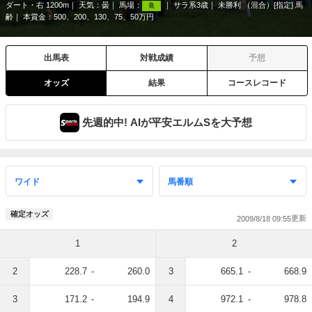
ダート・右 1200m
天気：
曇
馬場：
サラ系3歳
未勝利 （混合）[指定] 馬
良
齢
本賞金：500、200、130、75、50万円
出馬表
対戦成績
予想
オッズ
結果
コースレコード
先週的中! AIが平安エルムSを大予想
確定オッズ
2009/8/18 09:55
1
2
2
228.7
-
260.0
3
665.1
-
668.9
3
171.2
-
194.9
4
972.1
-
978.8