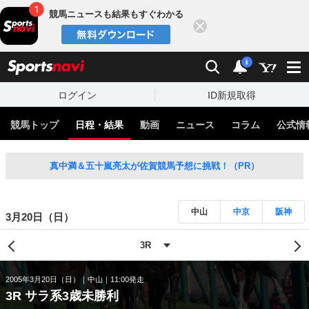
競馬ニュースも結果もすぐわかる
閉じる
スポーツナビ
検索
通知
i
ログイン
ID新規取得
競馬トップ
日程・結果
動画
ニュース
コラム
公式情
真中満＆五十嵐亮太が佐賀競馬予想に挑戦！（PR）
中山
中京
阪神
3月20日（日）
2005年3月20日（日）
中山
11:00発走
3R サラ系3歳未勝利