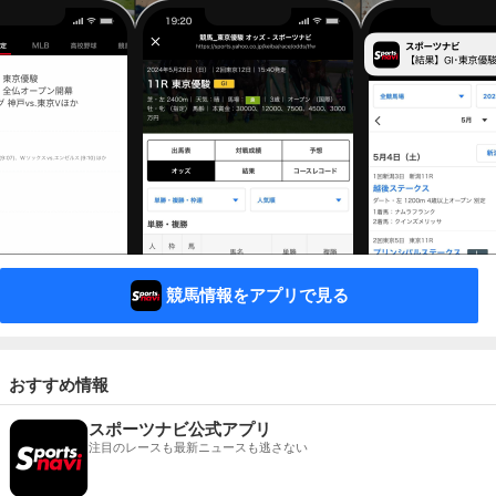
競馬情報をアプリで見る
おすすめ情報
スポーツナビ公式アプリ
注目のレースも最新ニュースも逃さない