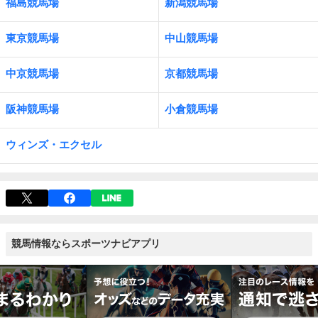
福島競馬場
新潟競馬場
東京競馬場
中山競馬場
中京競馬場
京都競馬場
阪神競馬場
小倉競馬場
ウィンズ・エクセル
競馬情報ならスポーツナビアプリ