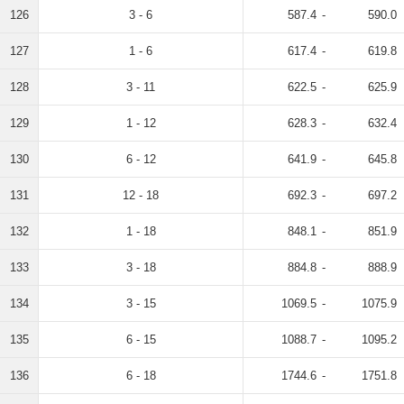
126
3 - 6
587.4
-
590.0
127
1 - 6
617.4
-
619.8
128
3 - 11
622.5
-
625.9
129
1 - 12
628.3
-
632.4
130
6 - 12
641.9
-
645.8
131
12 - 18
692.3
-
697.2
132
1 - 18
848.1
-
851.9
133
3 - 18
884.8
-
888.9
134
3 - 15
1069.5
-
1075.9
135
6 - 15
1088.7
-
1095.2
136
6 - 18
1744.6
-
1751.8