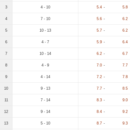
3
4 - 10
5.4
-
5.8
4
7 - 10
5.6
-
6.2
5
10 - 13
5.7
-
6.2
6
4 - 7
5.9
-
6.4
7
10 - 14
6.2
-
6.7
8
4 - 9
7.0
-
7.7
9
4 - 14
7.2
-
7.8
10
9 - 13
7.7
-
8.5
11
7 - 14
8.3
-
9.0
12
9 - 14
8.4
-
9.2
13
5 - 10
8.7
-
9.3