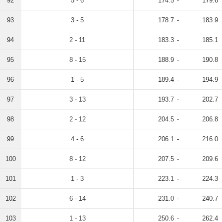
92
5 - 6
174.5
-
179.6
93
3 - 5
178.7
-
183.9
94
2 - 11
183.3
-
185.1
95
8 - 15
188.9
-
190.8
96
1 - 5
189.4
-
194.9
97
3 - 13
193.7
-
202.7
98
2 - 12
204.5
-
206.8
99
4 - 6
206.1
-
216.0
100
8 - 12
207.5
-
209.6
101
1 - 3
223.1
-
224.3
102
6 - 14
231.0
-
240.7
103
1 - 13
250.6
-
262.4