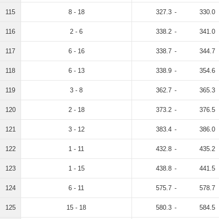
115
8 - 18
327.3
-
330.0
116
2 - 6
338.2
-
341.0
117
6 - 16
338.7
-
344.7
118
6 - 13
338.9
-
354.6
119
3 - 8
362.7
-
365.3
120
2 - 18
373.2
-
376.5
121
3 - 12
383.4
-
386.0
122
1 - 11
432.8
-
435.2
123
1 - 15
438.8
-
441.5
124
6 - 11
575.7
-
578.7
125
15 - 18
580.3
-
584.5