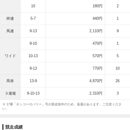
10
180円
2
枠連
5-7
440円
1
馬連
9-13
2,110円
9
9-10
470円
1
ワイド
10-13
570円
5
9-13
770円
10
馬単
13-9
4,870円
26
３連複
9-10-13
2,310円
3
※ 17番「ホッコーロバリー」号が競走除外のため、返還があります。ご注意くださ
い。
競走成績