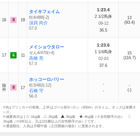
1:23.4
タイキフェイム
2 1/2馬身
牡4/488(-2)
13
16
8
18
(93.4)
須貝 尚介
09-12
57.0
36.5
1:23.6
メイショウタロー
1 1/4馬身
せん4/470(+4)
15
17
6
11
(116.7)
高橋 亮
02-03
57.0
37.6
ホッコーロバリー
-
牡3/482(-12)
-
除
8
17
外
(-)
石橋 守
-
56.0
※Bはブリンカーの有無。上3Fはゴール前3ハロン（600m）のタイム。オッズは単勝オ
ッズ。
※減量表示は [
:1kg減
:2kg減
:3kg減
:4kg減（※女性騎手のみ）
:2kg減（※5年以上、又は101勝以上の女性騎手のみ）] です。
※通過順位、人気は月曜午後（土日開催の場合）に更新されます。