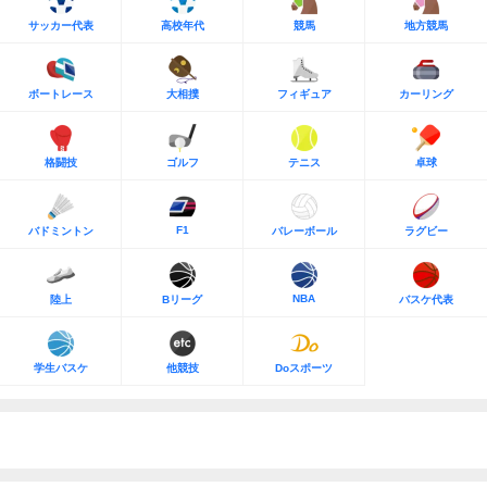
サッカー代表
高校年代
競馬
地方競馬
ボートレース
大相撲
フィギュア
カーリング
格闘技
ゴルフ
テニス
卓球
F1
バドミントン
バレーボール
ラグビー
NBA
陸上
Bリーグ
バスケ代表
学生バスケ
他競技
Doスポーツ