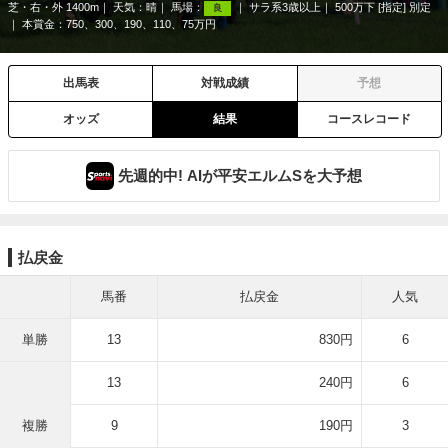
芝・右・外 1400m
天気：
晴
馬場：
サラ系3歳以上
500万下 [指定] 別定
良
本賞金：750、300、190、110、75万円
出馬表
対戦成績
予想
オッズ
結果
コースレコード
先週的中! AIが平安エルムSを大予想
払戻金
馬番
払戻金
人気
単勝
13
830円
6
13
240円
6
複勝
9
190円
3