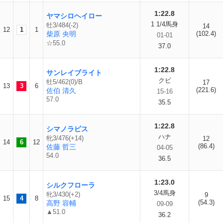
1:22.8
ヤマシロヘイロー
1 1/4馬身
牡3/484(-2)
14
12
1
1
柴原 央明
(102.4)
01-01
☆55.0
37.0
1:22.8
サンレイブライト
クビ
牡5/462(0)/B
17
13
3
6
(221.6)
佐伯 清久
15-16
57.0
35.5
1:22.8
シマノラピス
ハナ
牝3/476(+14)
12
14
6
12
(86.4)
佐藤 哲三
04-05
54.0
36.5
1:23.0
シルクフローラ
3/4馬身
牝3/430(+2)
9
15
4
8
(54.3)
高野 容輔
09-09
▲51.0
36.2