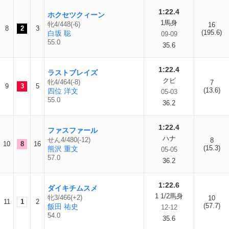
1:22.4
ホクセツクィーン
1馬身
牝4/448(-6)
16
8
2
3
(195.6)
白坂 聡
09-09
55.0
35.6
1:22.4
ラストブレイズ
クビ
牝4/464(-8)
7
9
3
5
(13.6)
四位 洋文
05-03
55.0
36.2
1:22.4
ファスファール
ハナ
せん4/480(-12)
8
10
8
16
(15.3)
熊沢 重文
05-05
57.0
36.2
1:22.6
ダイキチムスメ
1 1/2馬身
牝3/466(+2)
10
11
1
2
(57.7)
飯田 祐史
12-12
54.0
35.6