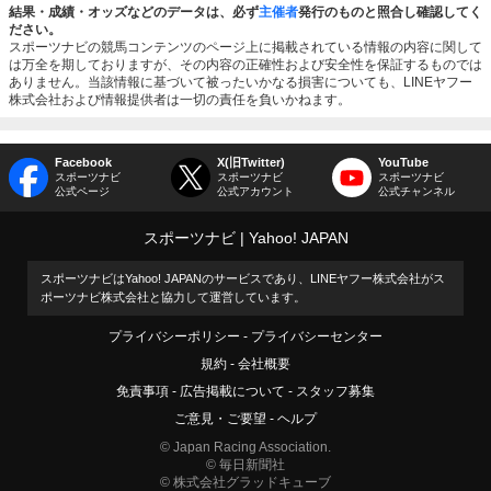
結果・成績・オッズなどのデータは、必ず
主催者
発行のものと照合し確認してく
ださい。
スポーツナビの競馬コンテンツのページ上に掲載されている情報の内容に関して
は万全を期しておりますが、その内容の正確性および安全性を保証するものでは
ありません。当該情報に基づいて被ったいかなる損害についても、LINEヤフー
株式会社および情報提供者は一切の責任を負いかねます。
Facebook
X(旧Twitter)
YouTube
スポーツナビ
スポーツナビ
スポーツナビ
公式ページ
公式アカウント
公式チャンネル
スポーツナビ
Yahoo! JAPAN
スポーツナビはYahoo! JAPANのサービスであり、LINEヤフー株式会社がス
ポーツナビ株式会社と協力して運営しています。
プライバシーポリシー
プライバシーセンター
規約
会社概要
免責事項
広告掲載について
スタッフ募集
ご意見・ご要望
ヘルプ
© Japan Racing Association.
© 毎日新聞社
© 株式会社グラッドキューブ