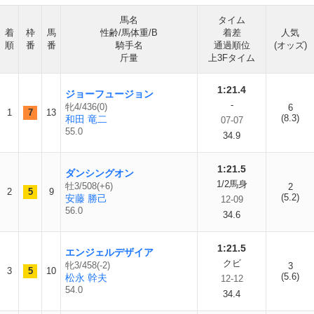
馬名
タイム
着
枠
馬
性齢/馬体重/B
着差
人気
順
番
番
騎手名
通過順位
(オッズ)
斤量
上3Fタイム
1:21.4
ジョーフュージョン
-
牝4/436(0)
6
1
7
13
(8.3)
和田 竜二
07-07
55.0
34.9
1:21.5
ダンシングオン
1/2馬身
牡3/508(+6)
2
2
5
9
(5.2)
安藤 勝己
12-09
56.0
34.6
1:21.5
エンジェルデザイア
クビ
牝3/458(-2)
3
3
5
10
(5.6)
松永 幹夫
12-12
54.0
34.4