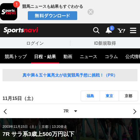
競馬ニュースも結果もすぐわかる
閉じる
スポーツナビ
検索
通知
i
ログイン
ID新規取得
競馬トップ
日程・結果
動画
ニュース
コラム
公式情
真中満＆五十嵐亮太が佐賀競馬予想に挑戦！（PR）
福島
東京
京都
11月15日（土）
2003年11月15日（土）
京都
13:20発走
7R サラ系3歳上500万円以下