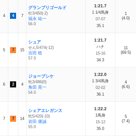
1:21.7
グランプリゴールド
1 1/4馬身
牡3/450(-2)
1
4
4
7
(4.0)
福永 祐一
07-07
56.0
35.1
1:21.7
シュア
ハナ
せん5/474(-12)
11
5
7
15
(69.5)
吉田 稔
15-16
57.0
34.3
1:22.0
ジョープシケ
1 3/4馬身
牝3/486(0)
4
6
2
4
(6.6)
角田 晃一
02-02
54.0
36.1
1:22.2
シェアエレガンス
1馬身
牝5/420(-10)
5
7
7
14
(7.4)
岩田 康誠
15-12
55.0
35.0