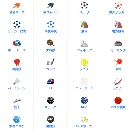
独立リーグ
侍ジャパン
Jリーグ
海外サッカー
サッカー代表
高校年代
競馬
地方競馬
ボートレース
大相撲
フィギュア
カーリング
格闘技
ゴルフ
テニス
卓球
F1
バドミントン
バレーボール
ラグビー
NBA
陸上
Bリーグ
バスケ代表
学生バスケ
他競技
Doスポーツ