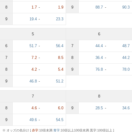
8
1.7
-
1.9
9
88.7
-
90.3
9
19.4
-
23.3
5
6
6
51.7
-
56.4
7
44.4
-
48.7
7
7.2
-
8.5
8
36.4
-
44.2
8
4.2
-
5.4
9
76.8
-
78.0
9
46.8
-
51.2
7
8
8
4.6
-
6.0
9
28.5
-
34.6
9
49.6
-
54.5
※ オッズの色分け [
赤字
:10倍未満
青字
:10倍以上100倍未満 黒字:100倍以上 ]