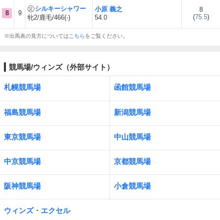
シルキーシャワー
小原 義之
8
8
9
(
75.5
)
牝2/鹿毛/466(-)
54.0
※出馬表の見方については
こちら
をご覧ください。
競馬場/ウィンズ（外部サイト）
札幌競馬場
函館競馬場
福島競馬場
新潟競馬場
東京競馬場
中山競馬場
中京競馬場
京都競馬場
阪神競馬場
小倉競馬場
ウィンズ・エクセル