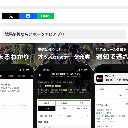
競馬情報ならスポーツナビアプリ