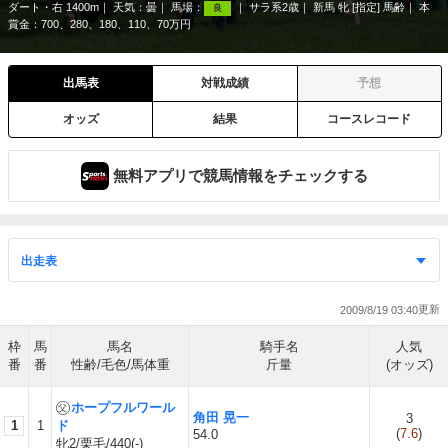
ダート・右 1400m
天気：
曇
馬場：
サラ系2歳
新馬 牝 [指定] 馬齢
本
良
賞金：700、280、180、110、70万円
出馬表
対戦成績
予想
オッズ
結果
コースレコード
無料アプリで競馬情報をチェックする
2009/8/19 03:40
枠
馬
馬名
騎手名
人気
番
番
性齢/毛色/馬体重
斤量
(オッズ)
ホープフルワール
角田 晃一
3
1
1
ド
(
7.6
)
54.0
牝2/栗毛/440(-)