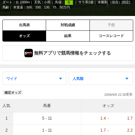
ダート・右 1000m
天気：
小雨
馬場：
サラ系2歳
未勝利 （混合）[指定]
良
馬齢
本賞金：500、200、130、75、50万円
出馬表
対戦成績
予想
オッズ
結果
コースレコード
無料アプリで競馬情報をチェックする
確定オッズ
2009/9/8 22:30
人気
馬番
オッズ
1
5 - 11
1.4
-
1.7
2
1 - 11
1.7
-
2.2