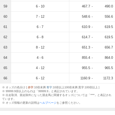
59
6 - 10
467.7
-
490.0
60
7 - 12
548.6
-
556.6
61
6 - 7
610.9
-
619.5
62
6 - 8
614.7
-
619.5
63
8 - 12
651.3
-
656.7
64
4 - 6
855.4
-
864.0
65
4 - 12
955.5
-
965.5
66
6 - 12
1160.9
-
1172.3
※ オッズの色分け [
赤字
:10倍未満
青字
:10倍以上100倍未満 黒字:100倍以上 ]
※ 99999.9倍以上のものは「99999.9」と表記されています。
※ 出走取消、競走除外になった競走馬に関連するオッズについては「****」と表記され
ています。
※ オッズ情報の更新の説明は
ヘルプページ
をご参照ください。