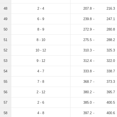
48
2 - 4
207.8
-
216.3
49
6 - 9
239.8
-
247.1
50
8 - 9
272.9
-
280.8
51
8 - 10
275.5
-
288.2
52
10 - 12
310.3
-
325.3
53
9 - 12
312.4
-
322.0
54
4 - 7
333.8
-
338.7
55
7 - 8
368.7
-
373.3
56
2 - 12
380.2
-
395.7
57
2 - 6
385.0
-
400.5
58
4 - 8
397.2
-
400.6