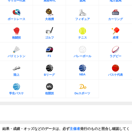
サッカー代表
高校年代
競馬
地方競馬
ボートレース
大相撲
フィギュア
カーリング
格闘技
ゴルフ
テニス
卓球
F1
バドミントン
バレーボール
ラグビー
NBA
陸上
Bリーグ
バスケ代表
学生バスケ
他競技
Doスポーツ
結果・成績・オッズなどのデータは、必ず
主催者
発行のものと照合し確認してく