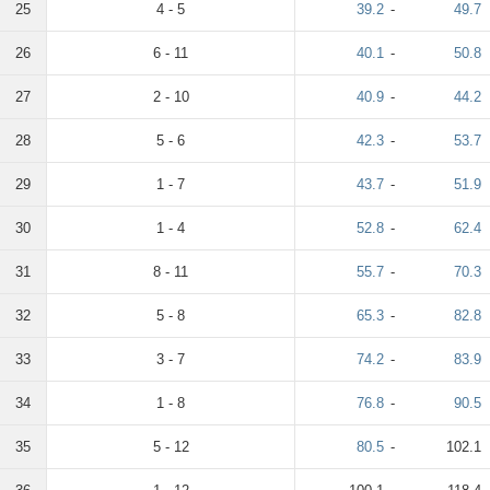
25
4 - 5
39.2
-
49.7
26
6 - 11
40.1
-
50.8
27
2 - 10
40.9
-
44.2
28
5 - 6
42.3
-
53.7
29
1 - 7
43.7
-
51.9
30
1 - 4
52.8
-
62.4
31
8 - 11
55.7
-
70.3
32
5 - 8
65.3
-
82.8
33
3 - 7
74.2
-
83.9
34
1 - 8
76.8
-
90.5
35
5 - 12
80.5
-
102.1