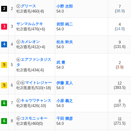
グリース
小野 次郎
7
2
2
(
38.9
)
牡2/鹿毛/460(-8)
54.0
サンマルムテキ
岩部 純二
4
3
3
(
14.8
)
牡2/鹿毛/476(+6)
54.0
カメレオン
松永 幹夫
9
4
4
(
131.6
)
牝2/鹿毛/412(+4)
54.0
エアファンタジス
武 豊
2
5
5
タ
(
3.9
)
54.0
牡2/鹿毛/434(-6)
マイトレジャー
伊藤 直人
12
5
6
(
393.5
)
牡2/黒鹿毛/510(+18)
54.0
キョウワチャンス
小原 義之
8
6
7
(
107.7
)
牝2/鹿毛/426(-10)
54.0
コスモニッキー
千田 輝彦
11
6
8
(
271.5
)
牡2/鹿毛/460(0)
54.0