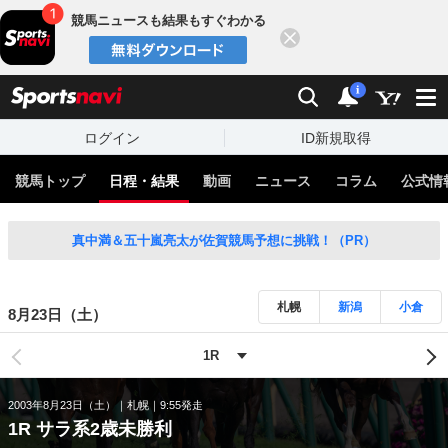
競馬ニュースも結果もすぐわかる
閉じる
スポーツナビ
検索
通知
i
ログイン
ID新規取得
競馬トップ
日程・結果
動画
ニュース
コラム
公式情
真中満＆五十嵐亮太が佐賀競馬予想に挑戦！（PR）
札幌
新潟
小倉
8月23日（土）
2003年8月23日（土）
札幌
9:55発走
1R サラ系2歳未勝利