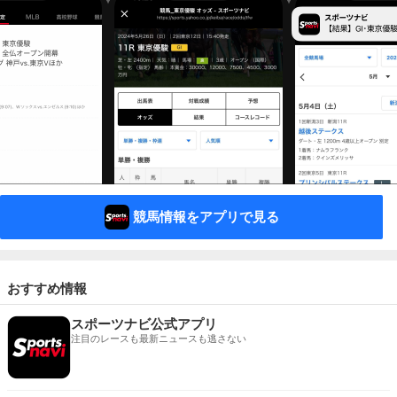
競馬情報をアプリで見る
おすすめ情報
スポーツナビ公式アプリ
注目のレースも最新ニュースも逃さない