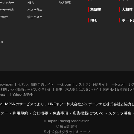
外サッカー
NBA
地方競馬
格闘技
大相撲
ッカー代表
バスケ代表
校年代
学生バスケ
NFL
ボート
to
kjapan
ホテル、旅館予約サイト 一休.com
レストラン予約サイト 一休.com レ
料理レシピ動画サービス クラシル
仕事・求人探しはスタンバイ
国内No.1女性向けメデ
st」
Yahoo! JAPAN
oo! JAPANのサービスであり、LINEヤフー株式会社がスポーツナビ株式会社と協
ンター
-
利用規約
-
会社概要
-
免責事項
-
広告掲載について
-
スタッフ募集
© Japan Racing Association.
© 毎日新聞社
© 株式会社グラッドキューブ