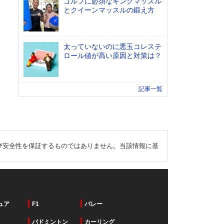
ゴルフに必須なキングマッスル
とクイーンマッスルの鍛え方
太っていないのに悪玉コレステ
ロール値が高い原因と対策は？
記事一覧
び安全性を保証するものではありません。当該情報に基
ュア
F1
バレー
バドミントン
カーリング