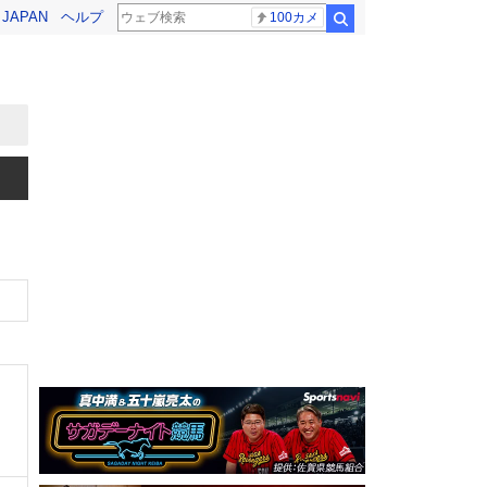
! JAPAN
ヘルプ
100カメ
検索