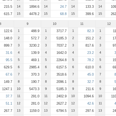
215.5
14
1894.6
14
24.7
14
133.3
14
109
615.7
15
4478.2
15
68.8
15
399.6
15
262
8
9
10
11
12
122.6
1
488.9
1
3717.7
1
82.3
1
1
148.0
2
572.7
2
5185.3
2
151.2
2
17
899.7
3
3230.2
3
7037.2
3
817.6
3
97
31.6
4
139.9
4
1642.0
4
23.2
4
95.5
5
469.1
5
2264.8
5
78.2
5
15
629.5
6
2985.4
6
6157.5
6
610.0
6
69
67.6
7
370.3
7
3518.6
7
45.0
7
149.7
8
190.7
8
2096.1
8
32.7
8
1247.1
10
5473.3
9
5185.3
9
211.6
9
16
37.7
11
291.0
11
2402.9
10
1094.6
10
110
51.1
12
281.0
12
2627.2
12
42.6
11
267.7
13
1159.0
13
6794.5
13
297.6
13
24