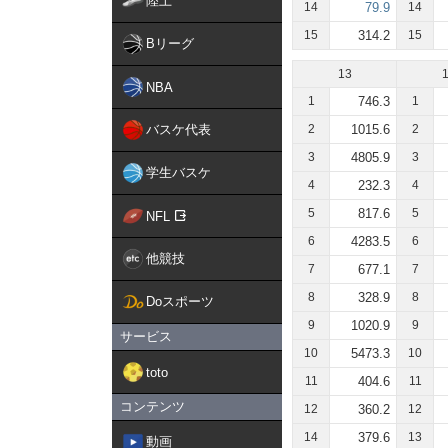
陸上
14
79.9
14
15
314.2
15
Bリーグ
13
NBA
1
746.3
1
バスケ代表
2
1015.6
2
3
4805.9
3
学生バスケ
4
232.3
4
5
817.6
5
NFL
6
4283.5
6
他競技
7
677.1
7
8
328.9
8
Doスポーツ
9
1020.9
9
サービス
10
5473.3
10
toto
11
404.6
11
コンテンツ
12
360.2
12
14
379.6
13
動画