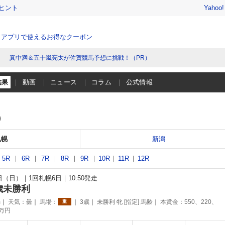
ヒント
Yahoo
、アプリで使えるお得なクーポン
真中満＆五十嵐亮太が佐賀競馬予想に挑戦！（PR）
結果
動画
ニュース
コラム
公式情報
）
札幌
新潟
5R
6R
7R
8R
9R
10R
11R
12R
6日（日）
1回札幌6日
10:50発走
歳未勝利
m
天気：
曇
馬場：
3歳
未勝利 牝 [指定] 馬齢
本賞金：550、220、
重
5万円