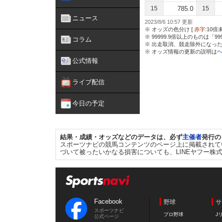
15
785.0
15
ニュース
2023/8/6 10:57 更新
※ オッズの色分け [
赤字
:10倍
※ 99999.9倍以上のものは「9
コラム
※ 出走取消、競走除外になった
※ オッズ情報の更新の説明は
公式情報
ライブ配信
今日の予定
結果・成績・オッズなどのデータは、必ず
主催者
発行の
スポーツナビの競馬コンテンツのページ上に掲載されて
づいて被ったいかなる損害についても、LINEヤフー株
Facebook
野球
サ
スポーツナビ
プロ野球
J
公式ページ