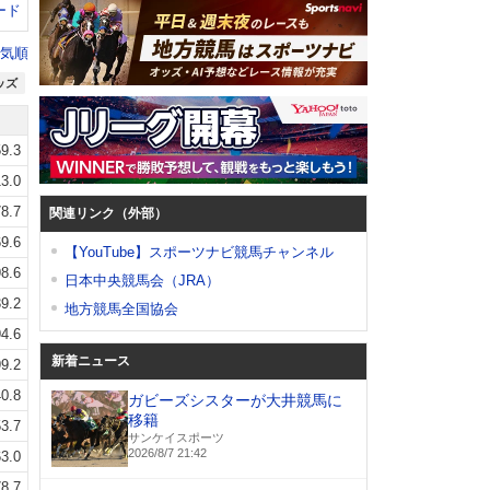
ード
気順
ッズ
9.3
3.0
8.7
関連リンク（外部）
9.6
【YouTube】スポーツナビ競馬チャンネル
8.6
日本中央競馬会（JRA）
9.2
地方競馬全国協会
4.6
新着ニュース
9.2
0.8
ガビーズシスターが大井競馬に
移籍
3.7
サンケイスポーツ
2026/8/7 21:42
3.0
8.7