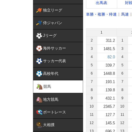
出馬表
対
独立リーグ
単勝・複勝・枠連
馬連
侍ジャパン
1
Jリーグ
2
311.2
1
海外サッカー
3
1481.5
3
4
82.0
4
サッカー代表
5
339.7
5
高校年代
6
1448.8
6
7
193.1
7
競馬
8
139.8
8
9
432.1
9
地方競馬
10
2345.7
10
ボートレース
11
127.7
11
12
145.5
12
大相撲
13
696.2
13