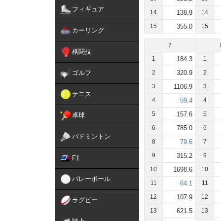
フィギュア
14
138.9
14
15
355.0
15
カーリング
7
格闘技
1
184.3
1
ゴルフ
2
320.9
2
3
1106.9
3
テニス
4
59.4
4
5
157.6
5
卓球
6
785.0
6
バドミントン
8
79.6
7
9
315.2
9
F1
10
1698.6
10
バレーボール
11
64.1
11
12
107.9
12
ラグビー
13
621.5
13