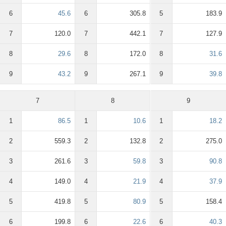
6
45.6
6
305.8
5
183.9
7
120.0
7
442.1
7
127.9
8
29.6
8
172.0
8
31.6
9
43.2
9
267.1
9
39.8
7
8
9
1
86.5
1
10.6
1
18.2
2
559.3
2
132.8
2
275.0
3
261.6
3
59.8
3
90.8
4
149.0
4
21.9
4
37.9
5
419.8
5
80.9
5
158.4
6
199.8
6
22.6
6
40.3