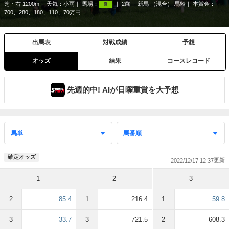
芝・右 1200m
天気：
小雨
馬場：
2歳
新馬 （混合） 馬齢
本賞金：
良
700、280、180、110、70万円
出馬表
対戦成績
予想
オッズ
結果
コースレコード
先週的中! AIが日曜重賞を大予想
確定オッズ
2022/12/17 12:37
1
2
3
2
85.4
1
216.4
1
59.8
3
33.7
3
721.5
2
608.3