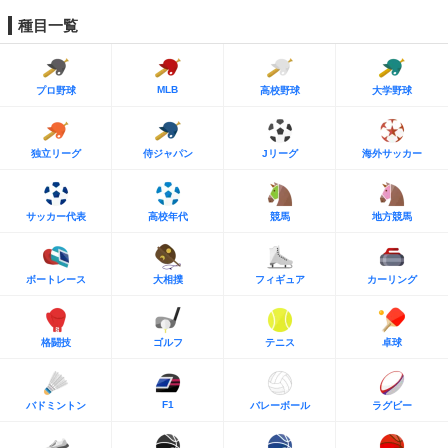
種目一覧
MLB
プロ野球
高校野球
大学野球
独立リーグ
侍ジャパン
Jリーグ
海外サッカー
サッカー代表
高校年代
競馬
地方競馬
ボートレース
大相撲
フィギュア
カーリング
格闘技
ゴルフ
テニス
卓球
F1
バドミントン
バレーボール
ラグビー