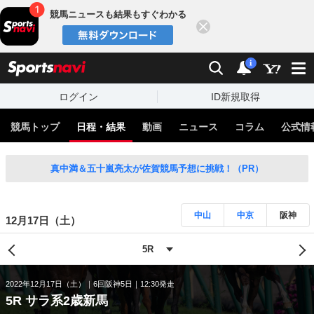
競馬ニュースも結果もすぐわかる
閉じる
スポーツナビ
検索
通知
i
ログイン
ID新規取得
競馬トップ
日程・結果
動画
ニュース
コラム
公式情
真中満＆五十嵐亮太が佐賀競馬予想に挑戦！（PR）
中山
中京
阪神
12月17日（土）
2022年12月17日（土）
6回阪神5日
12:30発走
5R サラ系2歳新馬