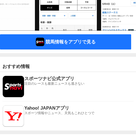
競馬情報をアプリで見る
おすすめ情報
スポーツナビ公式アプリ
注目のレースも最新ニュースも逃さない
Yahoo! JAPANアプリ
スポーツ情報やニュース、天気もこれひとつで