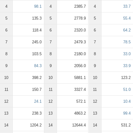
4
98.1
4
2385.7
4
33.7
5
135.3
5
2778.9
5
55.4
6
118.4
6
2320.0
6
64.2
7
245.0
7
2479.3
7
78.5
8
103.5
8
2180.0
8
33.0
9
84.3
9
2056.0
9
33.9
10
398.2
10
5881.1
10
123.2
11
150.7
11
3327.4
11
51.0
12
24.1
12
572.1
12
10.4
13
238.3
13
4863.2
13
99.4
14
1204.2
14
12644.4
14
531.2