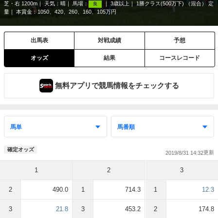
芝・右 1200m
天気：
晴
馬場：
3歳以上
1勝クラス(500万下) （混合） 定
良
量
本賞金：1050、420、260、160、105万円
出馬表
対戦成績
予想
オッズ
結果
コースレコード
無料アプリで競馬情報をチェックする
確定オッズ
2019/8/31 14:32
1
2
3
2
490.0
1
714.3
1
12.3
3
21.8
3
453.2
2
174.8