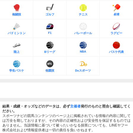
格闘技
ゴルフ
テニス
卓球
F1
バドミントン
バレーボール
ラグビー
NBA
陸上
Bリーグ
バスケ代表
学生バスケ
他競技
Doスポーツ
結果・成績・オッズなどのデータは、必ず
主催者
発行のものと照合し確認してく
ださい。
スポーツナビの競馬コンテンツのページ上に掲載されている情報の内容に関して
は万全を期しておりますが、その内容の正確性および安全性を保証するものでは
ありません。当該情報に基づいて被ったいかなる損害についても、LINEヤフー
株式会社および情報提供者は一切の責任を負いかねます。