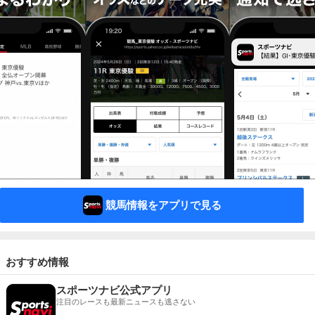
競馬情報をアプリで見る
おすすめ情報
スポーツナビ公式アプリ
注目のレースも最新ニュースも逃さない