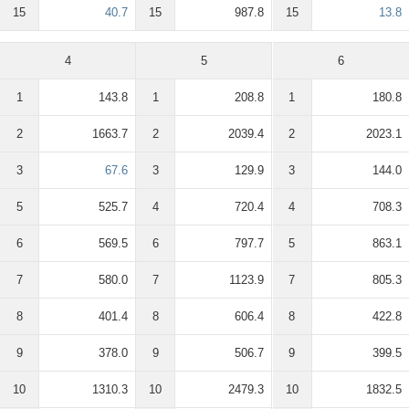
15
40.7
15
987.8
15
13.8
4
5
6
1
143.8
1
208.8
1
180.8
2
1663.7
2
2039.4
2
2023.1
3
67.6
3
129.9
3
144.0
5
525.7
4
720.4
4
708.3
6
569.5
6
797.7
5
863.1
7
580.0
7
1123.9
7
805.3
8
401.4
8
606.4
8
422.8
9
378.0
9
506.7
9
399.5
10
1310.3
10
2479.3
10
1832.5