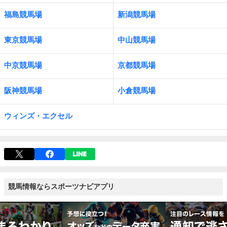
福島競馬場
新潟競馬場
東京競馬場
中山競馬場
中京競馬場
京都競馬場
阪神競馬場
小倉競馬場
ウィンズ・エクセル
競馬情報ならスポーツナビアプリ