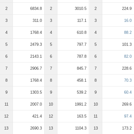
2
6834.8
2
3010.5
2
224.9
3
311.0
3
117.1
3
16.0
4
1768.4
4
610.8
4
88.2
5
2479.3
5
797.7
5
101.3
6
2143.1
6
787.8
6
82.0
7
2906.7
7
845.7
7
228.6
8
1768.4
8
458.1
8
70.3
9
1303.5
9
539.2
9
60.4
11
2007.0
10
1991.2
10
269.6
12
421.4
12
163.5
11
97.4
13
2690.3
13
1104.3
13
173.2