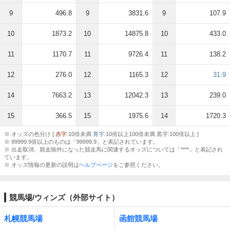
9
496.8
9
3831.6
9
107.9
10
1873.2
10
14875.8
10
433.0
11
1170.7
11
9726.4
11
138.2
12
276.0
12
1165.3
12
31.9
14
7663.2
13
12042.3
13
239.0
15
366.5
15
1975.6
14
1720.3
※ オッズの色分け [
赤字
:10倍未満
青字
:10倍以上100倍未満 黒字:100倍以上 ]
※ 99999.9倍以上のものは「99999.9」と表記されています。
※ 出走取消、競走除外になった競走馬に関連するオッズについては「****」と表記され
ています。
※ オッズ情報の更新の説明は
ヘルプページ
をご参照ください。
競馬場/ウィンズ（外部サイト）
札幌競馬場
函館競馬場