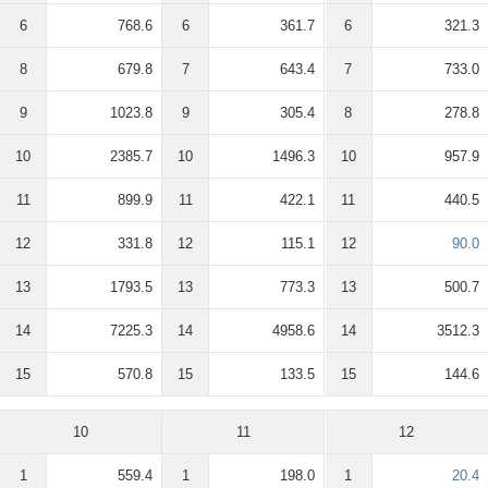
6
768.6
6
361.7
6
321.3
8
679.8
7
643.4
7
733.0
9
1023.8
9
305.4
8
278.8
10
2385.7
10
1496.3
10
957.9
11
899.9
11
422.1
11
440.5
12
331.8
12
115.1
12
90.0
13
1793.5
13
773.3
13
500.7
14
7225.3
14
4958.6
14
3512.3
15
570.8
15
133.5
15
144.6
10
11
12
1
559.4
1
198.0
1
20.4