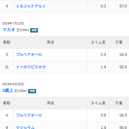
4
トモジャクアルト
0.3
57.0
2019年7月13日
マカオ
芝1200m
稍重
着順
馬名
タイム差
斤量
3
ブルベアオーロ
0.4
54.0
11
トーホウビスカヤ
1.4
55.0
2019年6月16日
3歳上
芝1200m
稍重
着順
馬名
タイム差
斤量
4
ブルベアオーロ
0.8
54.0
9
マジョラム
1.4
55.0