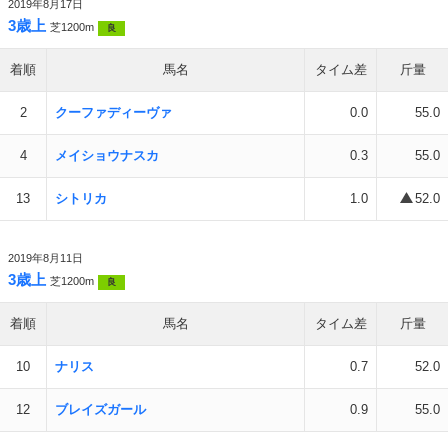
2019年8月17日
3歳上
芝1200m
良
着順
馬名
タイム差
斤量
2
クーファディーヴァ
0.0
55.0
4
メイショウナスカ
0.3
55.0
13
シトリカ
1.0
52.0
2019年8月11日
3歳上
芝1200m
良
着順
馬名
タイム差
斤量
10
ナリス
0.7
52.0
12
ブレイズガール
0.9
55.0