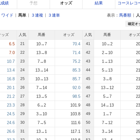
戦成績
予想
オッズ
結果
コースレコ
ワイド
馬単
３連複
３連単
表示：
馬番順
人
確定オ
オッズ
人気
馬番
オッズ
人気
馬番
オッズ
6.5
21
10→7
70.4
41
10→2
20
7.0
22
13→8
71.4
42
2→10
20
10.7
23
7→8
75.2
43
1→13
20
13.4
24
13→14
85.3
44
5→13
21
16.8
25
10→13
85.7
45
3→8
21
20.1
26
7→14
92.0
46
13→12
22
21.2
27
13→5
98.5
47
5→7
22
23.3
28
6→2
101.9
48
14→13
23
24.5
29
3→10
103.8
49
1→7
25
24.6
30
7→5
111.6
50
7→12
25
26.6
31
13→1
117.1
51
3→14
25