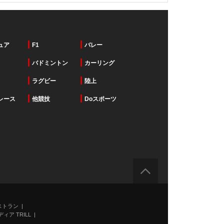
ュア
F1
バレー
バドミントン
カーリング
ラグビー
陸上
レース
他競技
Doスポーツ
ストラン
ィア TRILL