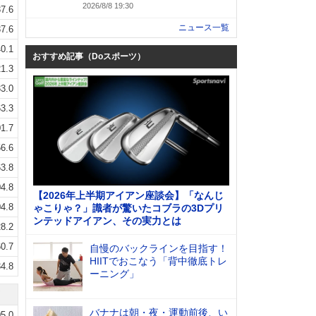
2026/8/8 19:30
7.6
ニュース一覧
7.6
0.1
おすすめ記事（Doスポーツ）
1.3
3.0
3.3
1.7
6.6
3.8
4.8
【2026年上半期アイアン座談会】「なんじ
4.8
ゃこりゃ？」識者が驚いたコブラの3Dプリ
ンテッドアイアン、その実力とは
8.2
0.7
自慢のバックラインを目指す！
HIITでおこなう「背中徹底トレ
4.8
ーニング」
バナナは朝・夜・運動前後、い
5.0