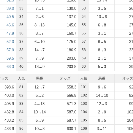
32.3
32
10→3
119.8
52
13→4
26
39.0
33
7→1
130.0
53
3→5
26
40.5
34
2→6
137.0
54
10→6
27
46.6
35
8→13
145.6
55
6→8
27
47.9
36
8→7
160.7
56
3→1
27
52.0
37
6→10
175.0
57
6→5
31
57.9
38
14→7
186.9
58
8→3
33
59.5
39
7→9
203.0
59
2→1
37
63.3
40
13→9
203.8
60
5→3
39
オッズ
人気
馬番
オッズ
人気
馬番
オッズ
398.6
81
12→7
558.3
101
9→6
92
403.0
82
5→2
566.9
102
14→10
92
405.9
83
4→13
571.3
103
12→3
99
432.8
84
10→14
587.0
104
2→9
102
433.2
85
6→9
587.7
105
8→5
104
433.9
86
10→8
630.1
106
3→11
105