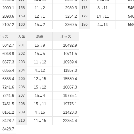
2090.1
158
11→2
2989.3
178
8→11
546
2098.6
159
12→1
3254.2
179
14→11
546
2107.2
160
15→2
3360.5
180
4→14
558
オッズ
人気
馬番
オッズ
5842.7
201
15→9
10492.9
6048.9
202
15→5
10711.5
6677.3
203
11→12
10939.4
6855.4
204
4→12
11957.0
6855.4
205
12→15
15580.4
7241.6
206
15→12
16067.3
7241.6
207
15→4
19775.1
7451.5
208
15→11
19775.1
8161.2
209
4→15
21423.0
8428.7
210
11→15
22354.4
8428.7