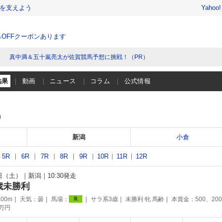
を支えよう
Yahoo
％OFFクーポンあります
真中満＆五十嵐亮太が佐賀競馬予想に挑戦！（PR）
結果
動画
ニュース
コラム
公式情報
）
新潟
小倉
5R
6R
7R
8R
9R
10R
11R
12R
4日（土）
新潟
10:30発走
歳未勝利
00m
天気：
曇
馬場：
サラ系3歳
未勝利 牝 馬齢
本賞金：500、20
良
0万円