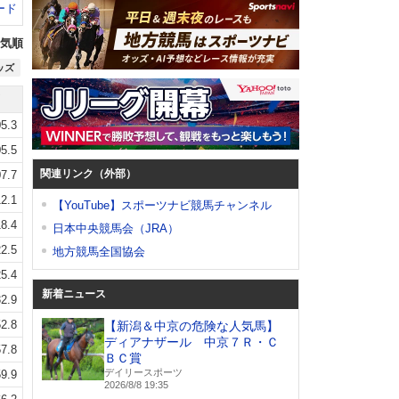
ード
気順
ッズ
5.3
5.5
関連リンク（外部）
7.7
2.1
【YouTube】スポーツナビ競馬チャンネル
8.4
日本中央競馬会（JRA）
2.5
地方競馬全国協会
5.4
新着ニュース
2.9
2.8
【新潟＆中京の危険な人気馬】
ディアナザール 中京７Ｒ・Ｃ
7.8
ＢＣ賞
デイリースポーツ
9.9
2026/8/8 19:35