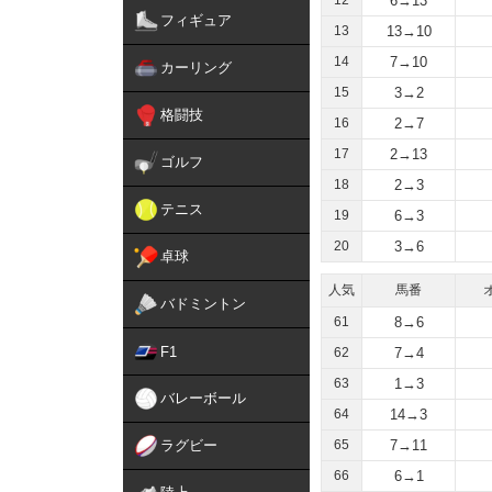
12
6→13
フィギュア
13
13→10
14
7→10
カーリング
15
3→2
格闘技
16
2→7
17
2→13
ゴルフ
18
2→3
テニス
19
6→3
20
3→6
卓球
人気
馬番
バドミントン
61
8→6
F1
62
7→4
63
1→3
バレーボール
64
14→3
ラグビー
65
7→11
66
6→1