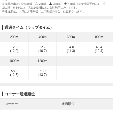
ッズ。
※減量表示は [
:1kg減
:2kg減
:3kg減
:4kg減（※女性騎手のみ）
:2kg減（※5年以上、又は101勝以上の女性騎手のみ）] です。
※通過順位、人気は月曜午後（土日開催の場合）に更新されます。
通過タイム（ラップタイム）
200m
400m
600m
800m
12.0
22.7
34.0
46.4
(12.0)
(10.7)
(11.3)
(12.4)
1000m
1200m
58.9
1:12.6
(12.5)
(13.7)
コーナー通過順位
コーナー
通過順位