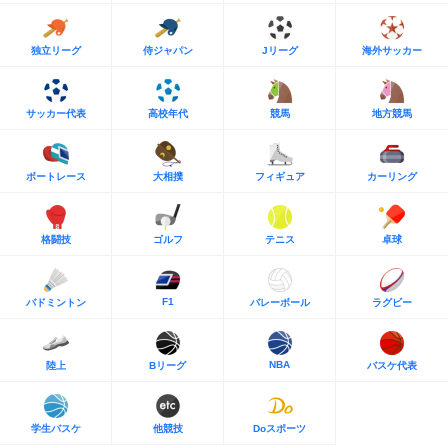
独立リーグ
侍ジャパン
Jリーグ
海外サッカー
サッカー代表
高校年代
競馬
地方競馬
ボートレース
大相撲
フィギュア
カーリング
格闘技
ゴルフ
テニス
卓球
F1
バドミントン
バレーボール
ラグビー
NBA
陸上
Bリーグ
バスケ代表
学生バスケ
他競技
Doスポーツ