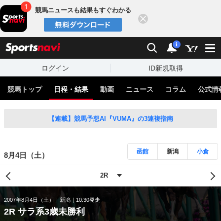
競馬ニュースも結果もすぐわかる
閉じる
スポーツナビ
検索
通知
i
ログイン
ID新規取得
競馬トップ
日程・結果
動画
ニュース
コラム
公式情
【連載】競馬予想AI『VUMA』の3連複指南
函館
新潟
小倉
8月4日（土）
2007年8月4日（土）
新潟
10:30発走
2R サラ系3歳未勝利