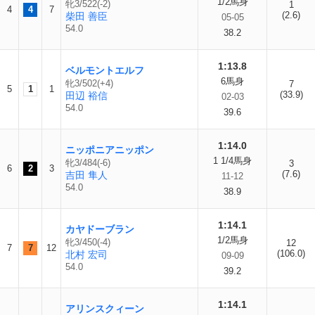
1/2馬身
牝3/522(-2)
1
4
4
7
(2.6)
柴田 善臣
05-05
54.0
38.2
1:13.8
ベルモントエルフ
6馬身
牝3/502(+4)
7
5
1
1
(33.9)
田辺 裕信
02-03
54.0
39.6
1:14.0
ニッポニアニッポン
1 1/4馬身
牝3/484(-6)
3
6
2
3
(7.6)
吉田 隼人
11-12
54.0
38.9
1:14.1
カヤドーブラン
1/2馬身
牝3/450(-4)
12
7
7
12
(106.0)
北村 宏司
09-09
54.0
39.2
1:14.1
アリンスクィーン