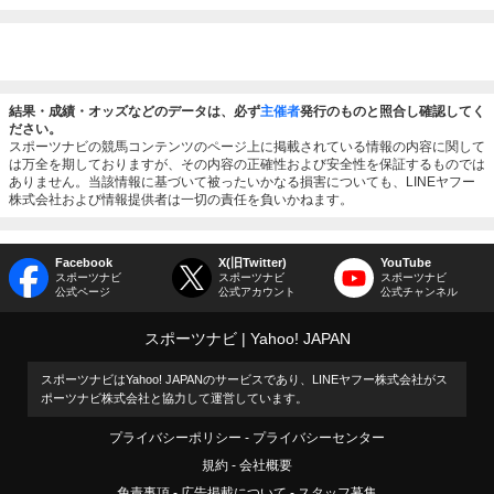
結果・成績・オッズなどのデータは、必ず
主催者
発行のものと照合し確認してく
ださい。
スポーツナビの競馬コンテンツのページ上に掲載されている情報の内容に関して
は万全を期しておりますが、その内容の正確性および安全性を保証するものでは
ありません。当該情報に基づいて被ったいかなる損害についても、LINEヤフー
株式会社および情報提供者は一切の責任を負いかねます。
Facebook
X(旧Twitter)
YouTube
スポーツナビ
スポーツナビ
スポーツナビ
公式ページ
公式アカウント
公式チャンネル
スポーツナビ
Yahoo! JAPAN
スポーツナビはYahoo! JAPANのサービスであり、LINEヤフー株式会社がス
ポーツナビ株式会社と協力して運営しています。
プライバシーポリシー
プライバシーセンター
規約
会社概要
免責事項
広告掲載について
スタッフ募集