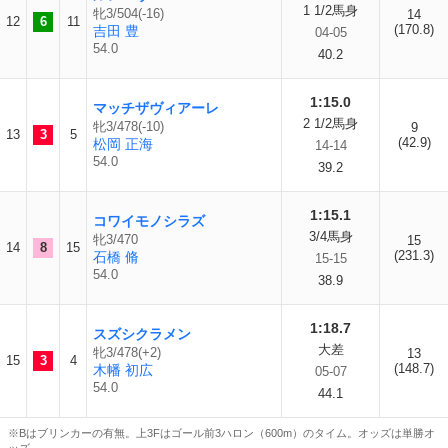
1 1/2馬身
牝3/504(-16)
14
12
6
11
(170.8)
吉田 豊
04-05
54.0
40.2
1:15.0
マッチザヴィアーレ
2 1/2馬身
牝3/478(-10)
9
13
3
5
(42.9)
松岡 正海
14-14
54.0
39.2
1:15.1
コワイモノシラズ
3/4馬身
牝3/470
15
14
8
15
(231.3)
石橋 脩
15-15
54.0
38.9
1:18.7
スズシクラメン
大差
牝3/478(+2)
13
15
3
4
(148.7)
木幡 初広
05-07
54.0
44.1
※Bはブリンカーの有無。上3Fはゴール前3ハロン（600m）のタイム。オッズは単勝オ