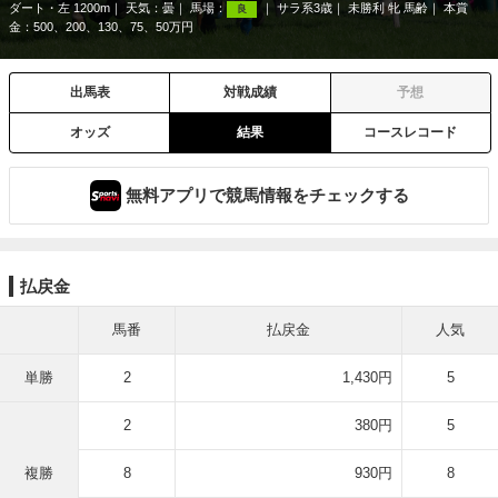
ダート・左 1200m
天気：
曇
馬場：
サラ系3歳
未勝利 牝 馬齢
本賞
良
金：500、200、130、75、50万円
出馬表
対戦成績
予想
オッズ
結果
コースレコード
無料アプリで競馬情報をチェックする
払戻金
馬番
払戻金
人気
単勝
2
1,430円
5
2
380円
5
複勝
8
930円
8