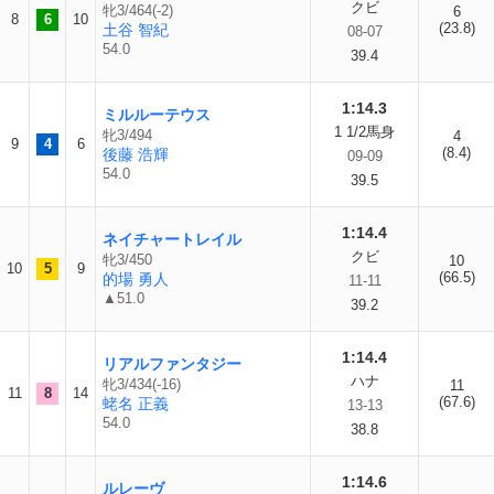
クビ
牝3/464(-2)
6
8
6
10
(23.8)
土谷 智紀
08-07
54.0
39.4
1:14.3
ミルルーテウス
1 1/2馬身
牝3/494
4
9
4
6
(8.4)
後藤 浩輝
09-09
54.0
39.5
1:14.4
ネイチャートレイル
クビ
牝3/450
10
10
5
9
(66.5)
的場 勇人
11-11
▲51.0
39.2
1:14.4
リアルファンタジー
ハナ
牝3/434(-16)
11
11
8
14
(67.6)
蛯名 正義
13-13
54.0
38.8
1:14.6
ルレーヴ