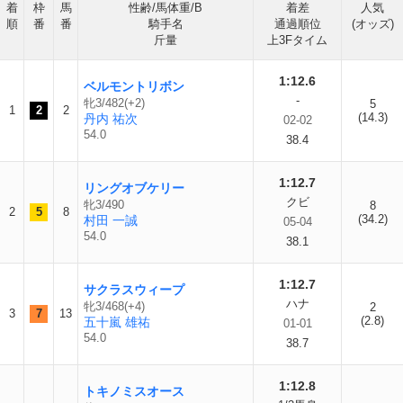
着
枠
馬
性齢/馬体重/B
着差
人気
順
番
番
騎手名
通過順位
(オッズ)
斤量
上3Fタイム
1:12.6
ベルモントリボン
-
牝3/482(+2)
5
1
2
2
(14.3)
丹内 祐次
02-02
54.0
38.4
1:12.7
リングオブケリー
クビ
牝3/490
8
2
5
8
(34.2)
村田 一誠
05-04
54.0
38.1
1:12.7
サクラスウィープ
ハナ
牝3/468(+4)
2
3
7
13
(2.8)
五十嵐 雄祐
01-01
54.0
38.7
1:12.8
トキノミスオース