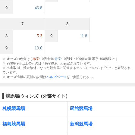
9
46.8
7
8
8
5.3
9
11.8
9
10.6
※ オッズの色分け [
赤字
:10倍未満
青字
:10倍以上100倍未満 黒字:100倍以上 ]
※ 99999.9倍以上のものは「99999.9」と表記されています。
※ 出走取消、競走除外になった競走馬に関連するオッズについては「****」と表記され
ています。
※ オッズ情報の更新の説明は
ヘルプページ
をご参照ください。
競馬場/ウィンズ（外部サイト）
札幌競馬場
函館競馬場
福島競馬場
新潟競馬場