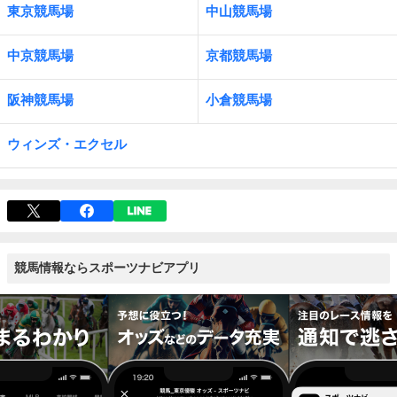
東京競馬場
中山競馬場
中京競馬場
京都競馬場
阪神競馬場
小倉競馬場
ウィンズ・エクセル
競馬情報ならスポーツナビアプリ