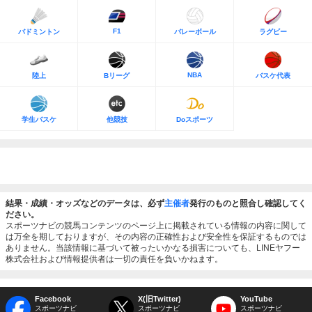
F1
バドミントン
バレーボール
ラグビー
NBA
陸上
Bリーグ
バスケ代表
学生バスケ
他競技
Doスポーツ
結果・成績・オッズなどのデータは、必ず
主催者
発行のものと照合し確認してく
ださい。
スポーツナビの競馬コンテンツのページ上に掲載されている情報の内容に関して
は万全を期しておりますが、その内容の正確性および安全性を保証するものでは
ありません。当該情報に基づいて被ったいかなる損害についても、LINEヤフー
株式会社および情報提供者は一切の責任を負いかねます。
Facebook
X(旧Twitter)
YouTube
スポーツナビ
スポーツナビ
スポーツナビ