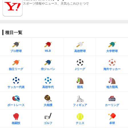
スポーツ情報やニュース、天気もこれひとつで
種目一覧
MLB
プロ野球
高校野球
大学野球
独立リーグ
侍ジャパン
Jリーグ
海外サッカー
サッカー代表
高校年代
競馬
地方競馬
ボートレース
大相撲
フィギュア
カーリング
格闘技
ゴルフ
テニス
卓球