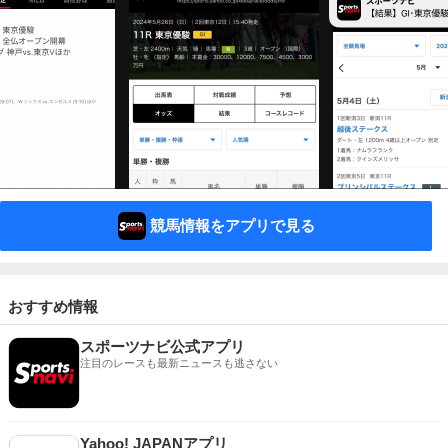
競馬情報をアプリで見る
おすすめ情報
スポーツナビ公式アプリ
注目のレースも最新ニュースも逃さない
Yahoo! JAPANアプリ