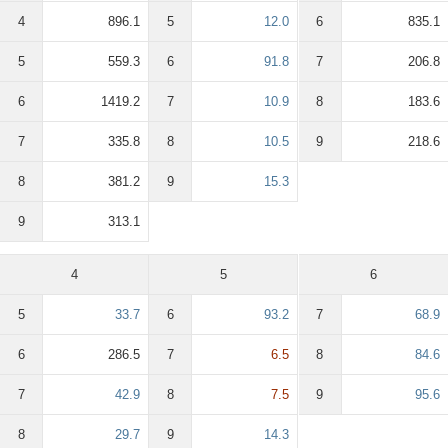
4
896.1
5
12.0
6
835.1
5
559.3
6
91.8
7
206.8
6
1419.2
7
10.9
8
183.6
7
335.8
8
10.5
9
218.6
8
381.2
9
15.3
9
313.1
4
5
6
5
33.7
6
93.2
7
68.9
6
286.5
7
6.5
8
84.6
7
42.9
8
7.5
9
95.6
8
29.7
9
14.3