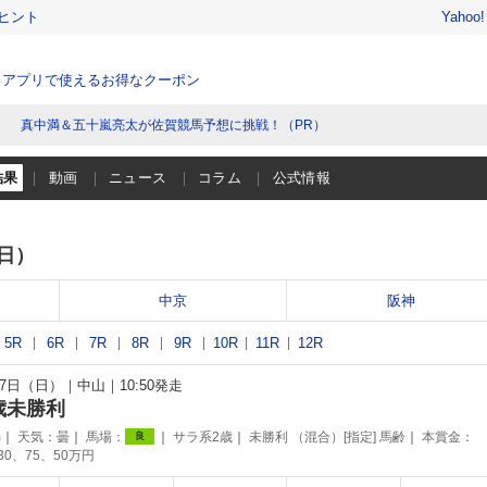
ヒント
Yahoo
、アプリで使えるお得なクーポン
真中満＆五十嵐亮太が佐賀競馬予想に挑戦！（PR）
結果
動画
ニュース
コラム
公式情報
（日）
中京
阪神
5R
6R
7R
8R
9R
10R
11R
12R
月17日（日）
中山
10:50発走
歳未勝利
m
天気：
曇
馬場：
サラ系2歳
未勝利 （混合）[指定] 馬齢
本賞金：
良
130、75、50万円