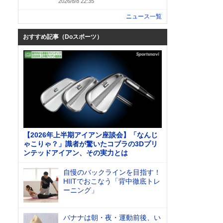
2026/8/8 22:35
ニュース一覧
おすすめ記事（Doスポーツ）
【2026年上半期アイアン座談会】「なんじ
ゃこりゃ？」識者が驚いたコブラの3Dプリ
ンテッドアイアン、その実力とは
自慢のバックラインを目指す！
HIITでおこなう「背中徹底トレ
ーニング」
バナナは朝・夜・運動前後、い