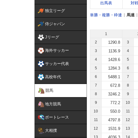
出馬表
対
独立リーグ
単勝・複勝・枠連
馬連
侍ジャパン
1
Jリーグ
2
1290.8
3
海外サッカー
3
1136.9
4
4
1428.6
5
サッカー代表
5
1284.3
6
高校年代
6
5488.1
7
7
672.8
8
競馬
8
3246.2
9
9
772.2
10
地方競馬
10
550.0
11
ボートレース
11
4797.8
12
12
1531.9
13
大相撲
13
4036.3
14