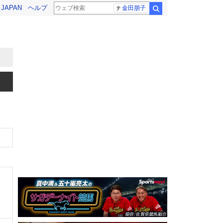
! JAPAN
ヘルプ
金田朋子
検索