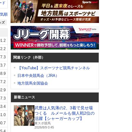
ード
気順
ッズ
1.2
2.2
7.3
関連リンク（外部）
3.7
【YouTube】スポーツナビ競馬チャンネル
8.9
日本中央競馬会（JRA）
7.2
地方競馬全国協会
2.9
新着ニュース
7.3
3.4
武豊は人気薄の2、3着で見せ場
つくる ルメールも個人戦2位の
1.0
活躍【シャーガーカップ】
0.7
東スポ競馬
2026/8/9 0:45
5.4