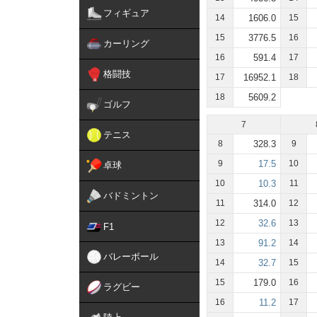
フィギュア
14
1606.0
15
15
3776.5
16
カーリング
16
591.4
17
格闘技
17
16952.1
18
18
5609.2
ゴルフ
7
テニス
8
328.3
9
9
17.5
10
卓球
10
10.3
11
バドミントン
11
314.0
12
12
32.6
13
F1
13
91.2
14
バレーボール
14
32.7
15
15
179.0
16
ラグビー
16
11.2
17