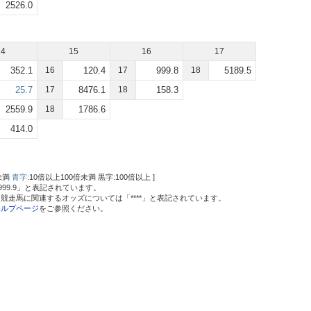
2526.0
14
15
16
17
352.1
16
120.4
17
999.8
18
5189.5
25.7
17
8476.1
18
158.3
2559.9
18
1786.6
414.0
未満
青字
:10倍以上100倍未満 黒字:100倍以上 ]
9999.9」と表記されています。
競走馬に関連するオッズについては「****」と表記されています。
ヘルプページ
をご参照ください。