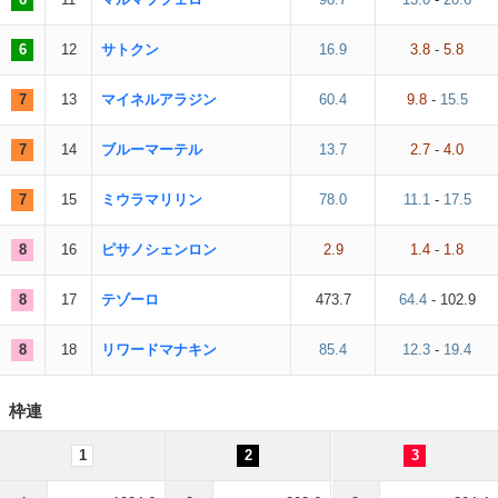
6
12
サトクン
16.9
3.8
-
5.8
7
13
マイネルアラジン
60.4
9.8
-
15.5
7
14
ブルーマーテル
13.7
2.7
-
4.0
7
15
ミウラマリリン
78.0
11.1
-
17.5
8
16
ピサノシェンロン
2.9
1.4
-
1.8
8
17
テゾーロ
473.7
64.4
-
102.9
8
18
リワードマナキン
85.4
12.3
-
19.4
枠連
1
2
3