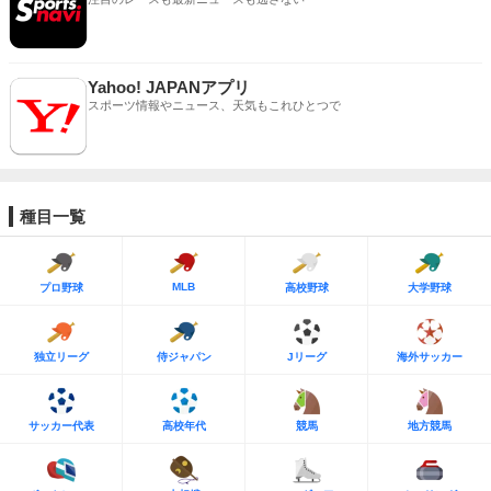
Yahoo! JAPANアプリ
スポーツ情報やニュース、天気もこれひとつで
種目一覧
MLB
プロ野球
高校野球
大学野球
独立リーグ
侍ジャパン
Jリーグ
海外サッカー
サッカー代表
高校年代
競馬
地方競馬