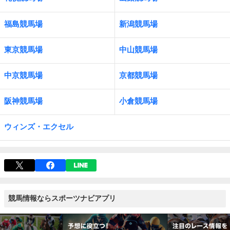
福島競馬場
新潟競馬場
東京競馬場
中山競馬場
中京競馬場
京都競馬場
阪神競馬場
小倉競馬場
ウィンズ・エクセル
競馬情報ならスポーツナビアプリ