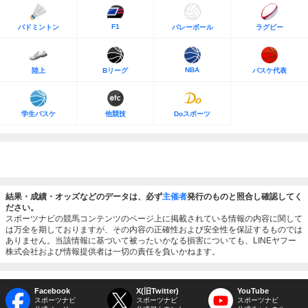
F1
バドミントン
バレーボール
ラグビー
NBA
陸上
Bリーグ
バスケ代表
学生バスケ
他競技
Doスポーツ
結果・成績・オッズなどのデータは、必ず
主催者
発行のものと照合し確認してく
ださい。
スポーツナビの競馬コンテンツのページ上に掲載されている情報の内容に関して
は万全を期しておりますが、その内容の正確性および安全性を保証するものでは
ありません。当該情報に基づいて被ったいかなる損害についても、LINEヤフー
株式会社および情報提供者は一切の責任を負いかねます。
Facebook
X(旧Twitter)
YouTube
スポーツナビ
スポーツナビ
スポーツナビ