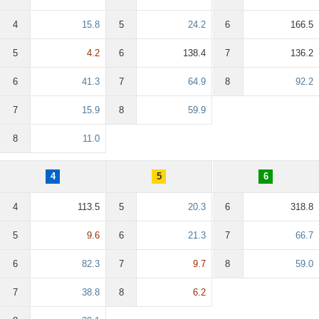
4
15.8
5
24.2
6
166.5
5
4.2
6
138.4
7
136.2
6
41.3
7
64.9
8
92.2
7
15.9
8
59.9
8
11.0
4
5
6
4
113.5
5
20.3
6
318.8
5
9.6
6
21.3
7
66.7
6
82.3
7
9.7
8
59.0
7
38.8
8
6.2