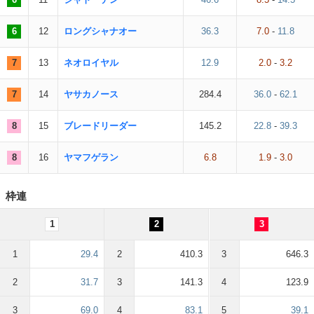
6
12
ロングシャナオー
36.3
7.0
-
11.8
7
13
ネオロイヤル
12.9
2.0
-
3.2
7
14
ヤサカノース
284.4
36.0
-
62.1
8
15
ブレードリーダー
145.2
22.8
-
39.3
8
16
ヤマフゲラン
6.8
1.9
-
3.0
枠連
1
2
3
1
29.4
2
410.3
3
646.3
2
31.7
3
141.3
4
123.9
3
69.0
4
83.1
5
39.1