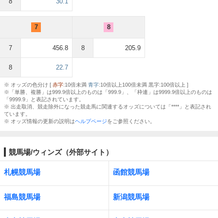
8
30.1
7
8
7
456.8
8
205.9
8
22.7
※ オッズの色分け [
赤字
:10倍未満
青字
:10倍以上100倍未満 黒字:100倍以上 ]
※「単勝、複勝」は999.9倍以上のものは「999.9」、「枠連」は9999.9倍以上のものは
「9999.9」と表記されています。
※ 出走取消、競走除外になった競走馬に関連するオッズについては「****」と表記され
ています。
※ オッズ情報の更新の説明は
ヘルプページ
をご参照ください。
競馬場/ウィンズ（外部サイト）
札幌競馬場
函館競馬場
福島競馬場
新潟競馬場