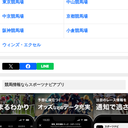
東京競馬場
中山競馬場
中京競馬場
京都競馬場
阪神競馬場
小倉競馬場
ウィンズ・エクセル
競馬情報ならスポーツナビアプリ