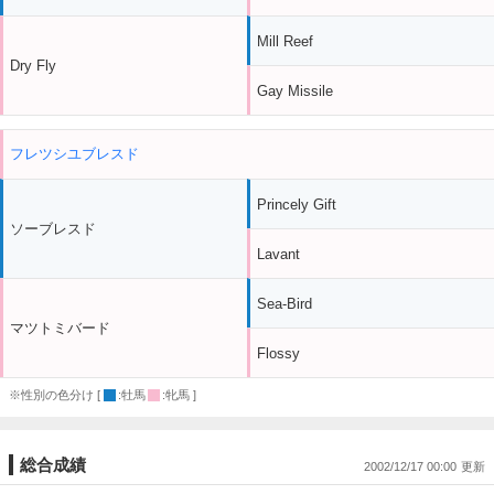
Mill Reef
Dry Fly
Gay Missile
フレツシユブレスド
Princely Gift
ソーブレスド
Lavant
Sea-Bird
マツトミバード
Flossy
※性別の色分け [
:牡馬
:牝馬 ]
総合成績
2002/12/17 00:00