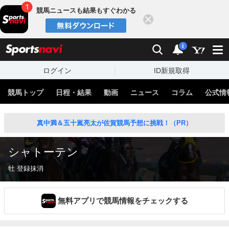
競馬ニュースも結果もすぐわかる
閉じる
スポーツナビ
検索
通知
i
ログイン
ID新規取得
競馬トップ
日程・結果
動画
ニュース
コラム
公式情
真中満＆五十嵐亮太が佐賀競馬予想に挑戦！（PR）
シャトーテン
牡 登録抹消
無料アプリで競馬情報をチェックする