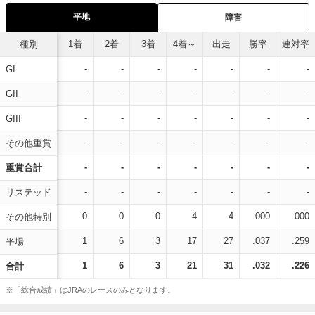
平地
障害
種別
1着
2着
3着
4着～
出走
勝率
連対率
-
-
-
-
-
-
-
GI
-
-
-
-
-
-
-
GII
-
-
-
-
-
-
-
GIII
-
-
-
-
-
-
-
その他重賞
-
-
-
-
-
-
-
重賞合計
-
-
-
-
-
-
-
リステッド
0
0
0
4
4
.000
.000
その他特別
1
6
3
17
27
.037
.259
平場
1
6
3
21
31
.032
.226
合計
※「総合成績」はJRAのレースのみとなります。