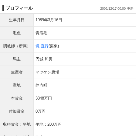
プロフィール
2002/12/17 00:00
生年月日
1989年3月16日
毛色
青鹿毛
調教師（所属）
境 直行
(栗東)
馬主
円城 和男
生産者
マツケン農場
産地
静内町
本賞金
3348万円
付加賞金
0万円
収得賞金：平地
平地：200万円