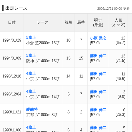
出走レース
2002/12/21 00:00
騎手
人気
日付
レース
着順
馬番
(オッズ)
(斤量)
5歳上
小原 義之
12
1994/01/29
10
7
(65.7)
小倉 芝2000m 16頭
(57.0)
5歳上
藤田 伸二
13
1994/01/09
15
15
(71.5)
阪神 ダ1400m 16頭
(57.0)
4歳上
藤田 伸二
11
1993/12/18
14
11
(46.6)
中京 ダ1700m 16頭
(57.0)
4歳上
藤田 伸二
3
1993/12/04
5
7
(9.0)
中京 ダ1600m 14頭
(57.0)
醍醐特
藤田 伸二
6
1993/11/21
8
2
(26.3)
京都 ダ1800m 8頭
(57.0)
4歳上
藤田 伸二
5
1993/11/06
6
4