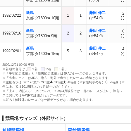
中山 芝1200m 12頭
(55.0)
新馬
藤田 伸二
2
1992/02/22
1
1
(-)
京都 ダ1800m 10頭
(☆54.0)
新馬
藤田 伸二
6
1992/02/16
2
2
(-)
京都 ダ1800m 9頭
(☆54.0)
新馬
藤田 伸二
4
1992/02/01
5
3
(-)
京都 ダ1400m 15頭
(☆54.0)
2002/12/21 00:00 更新
※着順の色分け [
:1着
:2着
:3着 ]
※「平地競走成績」と「障害競走成績」はJRAのレースのみとなります。
※「出走レース」はJRA、地方、海外で出走したレースの成績となります。
※減量表示は[
:1kg減
:2kg減
:3kg減
:4kg減（※女性騎手のみ）
:2kg減（※5
年以上、又は101勝以上の女性騎手のみ）] です。
※「上3F」表記のデータについて 1993年4月以前では一部のレースが上4F、障害レー
スに関しては平均Fで計測されたデータです。
※JRA主催以外のレースでは一部データがない場合があります。
競馬場/ウィンズ（外部サイト）
札幌競馬場
函館競馬場