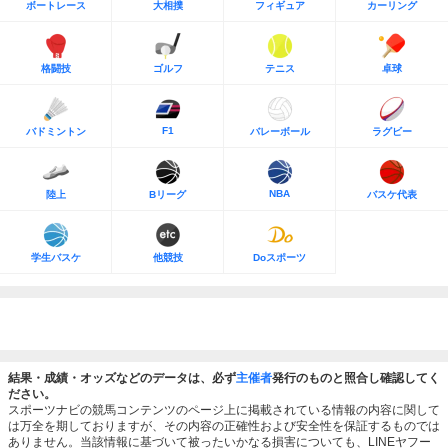
ボートレース
大相撲
フィギュア
カーリング
格闘技
ゴルフ
テニス
卓球
F1
バドミントン
バレーボール
ラグビー
NBA
陸上
Bリーグ
バスケ代表
学生バスケ
他競技
Doスポーツ
結果・成績・オッズなどのデータは、必ず
主催者
発行のものと照合し確認してく
ださい。
スポーツナビの競馬コンテンツのページ上に掲載されている情報の内容に関して
は万全を期しておりますが、その内容の正確性および安全性を保証するものでは
ありません。当該情報に基づいて被ったいかなる損害についても、LINEヤフー