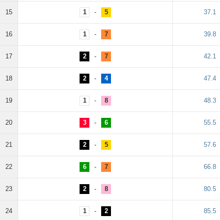
15
1
-
5
37.1
16
1
-
7
39.8
17
2
-
7
42.1
18
2
-
4
47.4
19
1
-
8
48.3
20
3
-
6
55.5
21
2
-
5
57.6
22
6
-
7
66.8
23
2
-
8
80.5
24
1
-
2
85.5