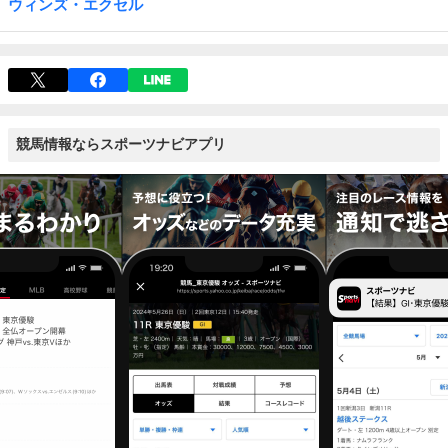
ウィンズ・エクセル
競馬情報ならスポーツナビアプリ