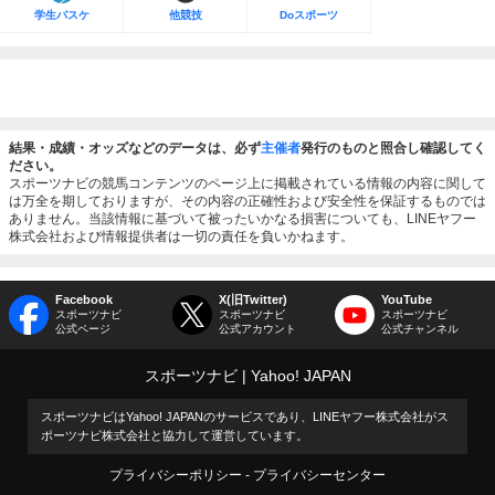
学生バスケ
他競技
Doスポーツ
結果・成績・オッズなどのデータは、必ず
主催者
発行のものと照合し確認してく
ださい。
スポーツナビの競馬コンテンツのページ上に掲載されている情報の内容に関して
は万全を期しておりますが、その内容の正確性および安全性を保証するものでは
ありません。当該情報に基づいて被ったいかなる損害についても、LINEヤフー
株式会社および情報提供者は一切の責任を負いかねます。
Facebook
X(旧Twitter)
YouTube
スポーツナビ
スポーツナビ
スポーツナビ
公式ページ
公式アカウント
公式チャンネル
スポーツナビ
Yahoo! JAPAN
スポーツナビはYahoo! JAPANのサービスであり、LINEヤフー株式会社がス
ポーツナビ株式会社と協力して運営しています。
プライバシーポリシー
プライバシーセンター