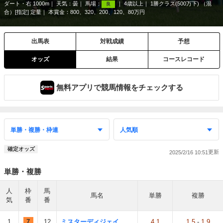
ダート・右 1000m
天気：
曇
馬場：
4歳以上
1勝クラス(500万下) （混
良
合）[指定] 定量
本賞金：800、320、200、120、80万円
出馬表
対戦成績
予想
オッズ
結果
コースレコード
無料アプリで競馬情報をチェックする
確定オッズ
2025/2/16 10:51
単勝・複勝
人
枠
馬
馬名
単勝
複勝
気
番
番
1
7
12
ミスターディジェイ
4.1
1.5
-
1.9