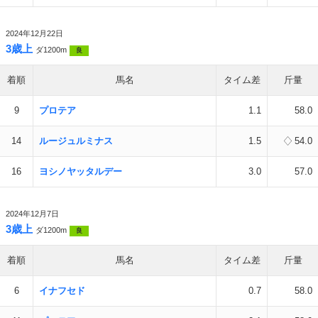
2024年12月22日
3歳上
ダ1200m
良
着順
馬名
タイム差
斤量
9
プロテア
1.1
58.0
14
ルージュルミナス
1.5
54.0
16
ヨシノヤッタルデー
3.0
57.0
2024年12月7日
3歳上
ダ1200m
良
着順
馬名
タイム差
斤量
6
イナフセド
0.7
58.0