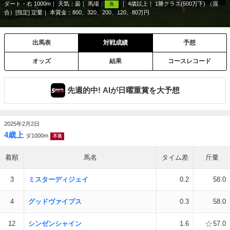
ダート・右 1000m
天気：
曇
馬場：
4歳以上
1勝クラス(500万下) （混
良
合）[指定] 定量
本賞金：800、320、200、120、80万円
出馬表
対戦成績
予想
オッズ
結果
コースレコード
先週的中! AIが日曜重賞を大予想
2025年2月2日
4歳上
ダ1000m
不良
着順
馬名
タイム差
斤量
3
ミスターディジェイ
0.2
58.0
4
グッドヴァイブス
0.3
58.0
12
シンゼンシャイン
1.6
57.0