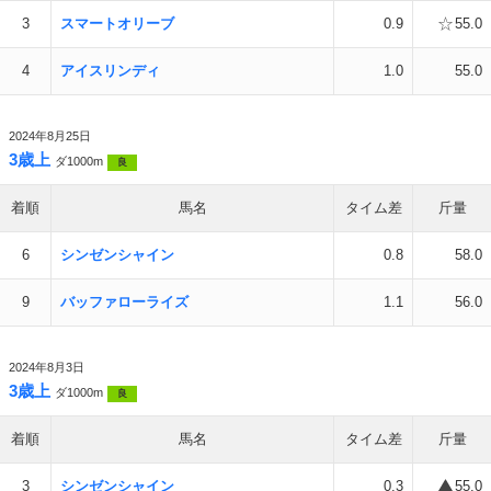
3
スマートオリーブ
0.9
55.0
4
アイスリンディ
1.0
55.0
2024年8月25日
3歳上
ダ1000m
良
着順
馬名
タイム差
斤量
6
シンゼンシャイン
0.8
58.0
9
バッファローライズ
1.1
56.0
2024年8月3日
3歳上
ダ1000m
良
着順
馬名
タイム差
斤量
3
シンゼンシャイン
0.3
55.0