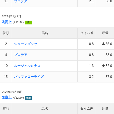
11
プロテア
2.1
58.0
2024年11月9日
3歳上
ダ1150m
良
着順
馬名
タイム差
斤量
2
シャーンゴッセ
0.8
55.0
4
プロテア
0.8
58.0
10
ルージュルミナス
1.3
52.0
15
バッファローライズ
3.2
57.0
2024年10月19日
3歳上
ダ1200m
稍重
着順
馬名
タイム差
斤量