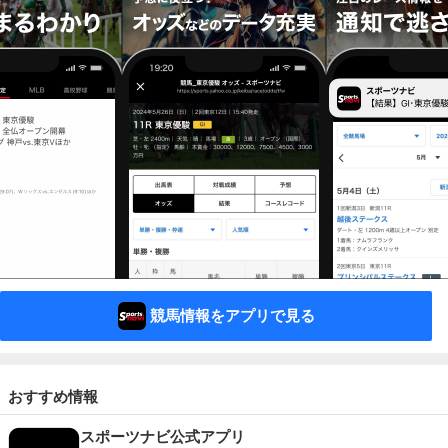
競馬情報をアプリで見る
おすすめ情報
スポーツナビ公式アプリ