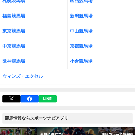
札幌競馬場
函館競馬場
福島競馬場
新潟競馬場
東京競馬場
中山競馬場
中京競馬場
京都競馬場
阪神競馬場
小倉競馬場
ウィンズ・エクセル
競馬情報ならスポーツナビアプリ