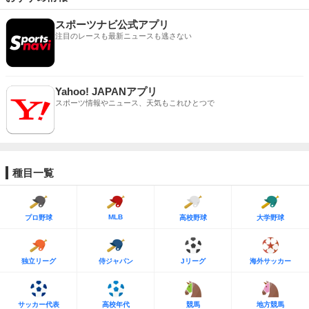
スポーツナビ公式アプリ
注目のレースも最新ニュースも逃さない
Yahoo! JAPANアプリ
スポーツ情報やニュース、天気もこれひとつで
種目一覧
MLB
プロ野球
高校野球
大学野球
独立リーグ
侍ジャパン
Jリーグ
海外サッカー
サッカー代表
高校年代
競馬
地方競馬