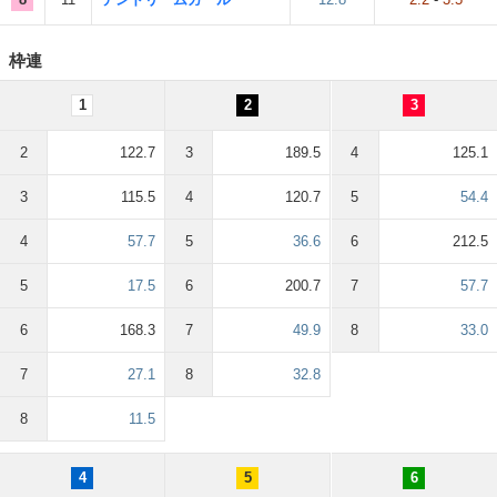
枠連
1
2
3
2
122.7
3
189.5
4
125.1
3
115.5
4
120.7
5
54.4
4
57.7
5
36.6
6
212.5
5
17.5
6
200.7
7
57.7
6
168.3
7
49.9
8
33.0
7
27.1
8
32.8
8
11.5
4
5
6