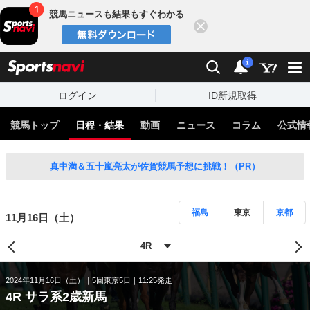
競馬ニュースも結果もすぐわかる
閉じる
スポーツナビ
検索
通知
i
ログイン
ID新規取得
競馬トップ
日程・結果
動画
ニュース
コラム
公式情
真中満＆五十嵐亮太が佐賀競馬予想に挑戦！（PR）
福島
東京
京都
11月16日（土）
2024年11月16日（土）
5回東京5日
11:25発走
4R サラ系2歳新馬