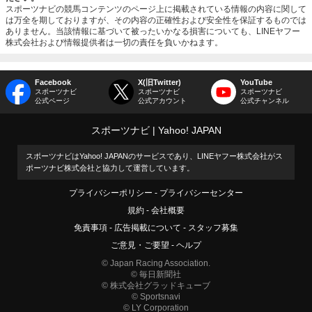
スポーツナビの競馬コンテンツのページ上に掲載されている情報の内容に関して
は万全を期しておりますが、その内容の正確性および安全性を保証するものでは
ありません。当該情報に基づいて被ったいかなる損害についても、LINEヤフー
株式会社および情報提供者は一切の責任を負いかねます。
Facebook
X(旧Twitter)
YouTube
スポーツナビ
スポーツナビ
スポーツナビ
公式ページ
公式アカウント
公式チャンネル
スポーツナビ
Yahoo! JAPAN
スポーツナビはYahoo! JAPANのサービスであり、LINEヤフー株式会社がス
ポーツナビ株式会社と協力して運営しています。
プライバシーポリシー
プライバシーセンター
規約
会社概要
免責事項
広告掲載について
スタッフ募集
ご意見・ご要望
ヘルプ
© Japan Racing Association.
© 毎日新聞社
© 株式会社グラッドキューブ
© Sportsnavi
© LY Corporation