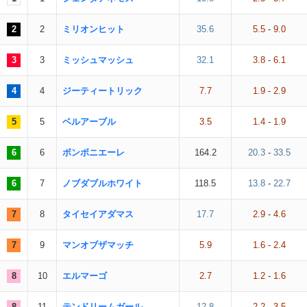
2
2
ミリオンヒット
35.6
5.5
-
9.0
3
3
ミッシュマッシュ
32.1
3.8
-
6.1
4
4
ジーティートリック
7.7
1.9
-
2.9
5
5
ベルアーブル
3.5
1.4
-
1.9
6
6
ボンボニエーレ
164.2
20.3
-
33.5
6
7
ノブダブルホワイト
118.5
13.8
-
22.7
7
8
タイセイアダマス
17.7
2.9
-
4.6
7
9
マンオブザマッチ
5.9
1.6
-
2.4
8
10
エルマーゴ
2.7
1.2
-
1.6
8
11
テンドリームガール
12.8
2.2
-
3.5