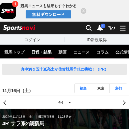
競馬ニュースも結果もすぐわかる
閉じる
スポーツナビ
検索
通知
i
ログイン
ID新規取得
競馬トップ
日程・結果
動画
ニュース
コラム
公式情
真中満＆五十嵐亮太が佐賀競馬予想に挑戦！（PR）
福島
東京
京都
11月16日（土）
2024年11月16日（土）
5回東京5日
11:25発走
4R サラ系2歳新馬