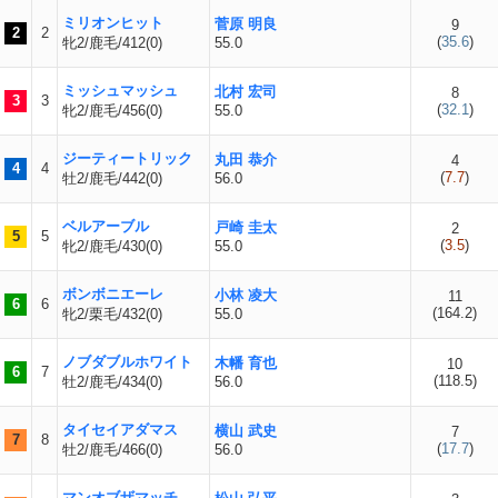
ミリオンヒット
菅原 明良
9
2
2
(
35.6
)
牝2/鹿毛/412(0)
55.0
ミッシュマッシュ
北村 宏司
8
3
3
(
32.1
)
牝2/鹿毛/456(0)
55.0
ジーティートリック
丸田 恭介
4
4
4
(
7.7
)
牡2/鹿毛/442(0)
56.0
ベルアーブル
戸崎 圭太
2
5
5
(
3.5
)
牝2/鹿毛/430(0)
55.0
ボンボニエーレ
小林 凌大
11
6
6
(
164.2
)
牝2/栗毛/432(0)
55.0
ノブダブルホワイト
木幡 育也
10
6
7
(
118.5
)
牡2/鹿毛/434(0)
56.0
タイセイアダマス
横山 武史
7
7
8
(
17.7
)
牡2/鹿毛/466(0)
56.0
マンオブザマッチ