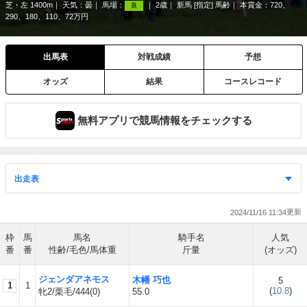
芝・左 1400m
天気：
曇
馬場：
2歳
新馬 [指定] 馬齢
本賞金：720、
良
290、180、110、72万円
出馬表
対戦成績
予想
オッズ
結果
コースレコード
無料アプリで競馬情報をチェックする
2024/11/16 11:34
枠
馬
馬名
騎手名
人気
番
番
性齢/毛色/馬体重
斤量
(オッズ)
ジェンダアネモス
木幡 巧也
5
1
1
(
10.8
)
牝2/栗毛/444(0)
55.0