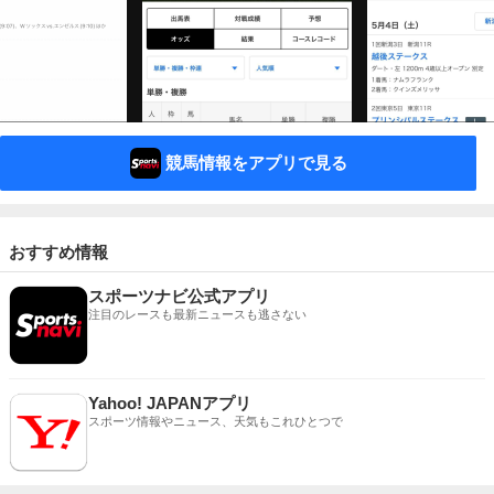
競馬情報をアプリで見る
おすすめ情報
スポーツナビ公式アプリ
注目のレースも最新ニュースも逃さない
Yahoo! JAPANアプリ
スポーツ情報やニュース、天気もこれひとつで