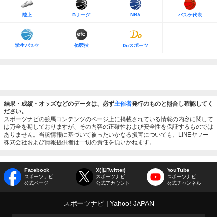
NBA
陸上
Bリーグ
バスケ代表
学生バスケ
他競技
Doスポーツ
結果・成績・オッズなどのデータは、必ず
主催者
発行のものと照合し確認してく
ださい。
スポーツナビの競馬コンテンツのページ上に掲載されている情報の内容に関して
は万全を期しておりますが、その内容の正確性および安全性を保証するものでは
ありません。当該情報に基づいて被ったいかなる損害についても、LINEヤフー
株式会社および情報提供者は一切の責任を負いかねます。
Facebook
X(旧Twitter)
YouTube
スポーツナビ
スポーツナビ
スポーツナビ
公式ページ
公式アカウント
公式チャンネル
スポーツナビ
Yahoo! JAPAN