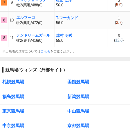
松山 弘平
3
7
9
(
5.9
)
牡2/栗毛/488(0)
56.0
エルマーゴ
T.マーカンド
1
8
10
(
2.7
)
牡2/栗毛/472(0)
56.0
テンドリームガール
津村 明秀
6
8
11
(
12.8
)
牝2/鹿毛/416(0)
55.0
※出馬表の見方については
こちら
をご覧ください。
競馬場/ウィンズ（外部サイト）
札幌競馬場
函館競馬場
福島競馬場
新潟競馬場
東京競馬場
中山競馬場
中京競馬場
京都競馬場