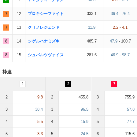
7
12
プロキシーファイト
333.1
36.4
-
76.4
7
13
クリノレジェンド
11.9
2.2
-
4.1
8
14
シゲルハナミズキ
485.7
47.9
-
100.7
8
15
シュバルツヴァイス
281.6
46.9
-
98.7
枠連
1
2
3
2
9.8
2
455.8
3
755.9
3
38.4
3
96.5
4
57.8
4
5.5
4
15.9
5
77.7
5
3.3
5
24.5
6
115.6