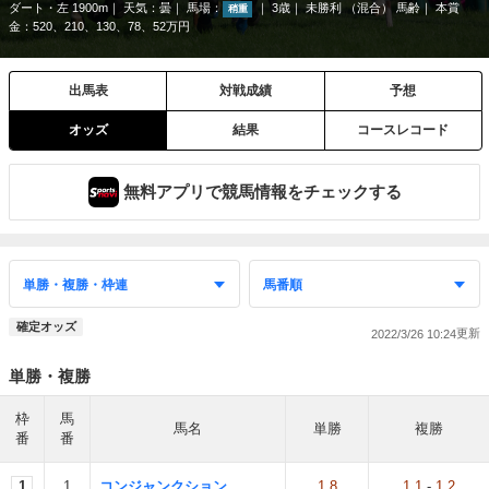
ダート・左 1900m
天気：
曇
馬場：
3歳
未勝利 （混合） 馬齢
本賞
稍重
金：520、210、130、78、52万円
出馬表
対戦成績
予想
オッズ
結果
コースレコード
無料アプリで競馬情報をチェックする
確定オッズ
2022/3/26 10:24
単勝・複勝
枠
馬
馬名
単勝
複勝
番
番
1
1
コンジャンクション
1.8
1.1
-
1.2