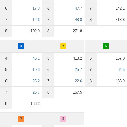
6
17.3
6
47.7
7
142.1
7
12.6
7
48.8
8
418.8
8
102.9
8
271.8
4
5
6
4
46.1
5
413.2
6
167.0
5
10.3
6
25.7
7
64.5
6
25.2
7
22.6
8
183.9
7
25.7
8
167.5
8
136.2
7
8