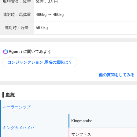
収得賞金：障害
障害：0万円
連対時：馬体重
486kg 〜 490kg
連対時：斤量
56.0kg
Agent i に聞いてみよう
コンジャンクション 馬名の意味は？
他の質問をしてみる
血統
ルーラーシップ
Kingmambo
キングカメハメハ
マンファス