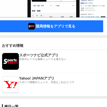
競馬情報をアプリで見る
おすすめ情報
スポーツナビ公式アプリ
注目のレースも最新ニュースも逃さない
Yahoo! JAPANアプリ
スポーツ情報やニュース、天気もこれひとつで
種目一覧