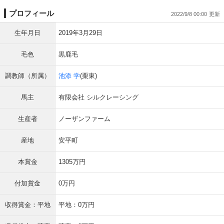
プロフィール
2022/9/8 00:00
生年月日
2019年3月29日
毛色
黒鹿毛
調教師（所属）
池添 学
(栗東)
馬主
有限会社 シルクレーシング
生産者
ノーザンファーム
産地
安平町
本賞金
1305万円
付加賞金
0万円
収得賞金：平地
平地：0万円