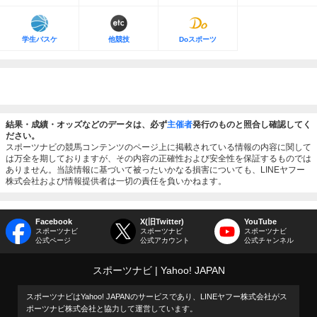
学生バスケ
他競技
Doスポーツ
結果・成績・オッズなどのデータは、必ず
主催者
発行のものと照合し確認してく
ださい。
スポーツナビの競馬コンテンツのページ上に掲載されている情報の内容に関して
は万全を期しておりますが、その内容の正確性および安全性を保証するものでは
ありません。当該情報に基づいて被ったいかなる損害についても、LINEヤフー
株式会社および情報提供者は一切の責任を負いかねます。
Facebook
X(旧Twitter)
YouTube
スポーツナビ
スポーツナビ
スポーツナビ
公式ページ
公式アカウント
公式チャンネル
スポーツナビ
Yahoo! JAPAN
スポーツナビはYahoo! JAPANのサービスであり、LINEヤフー株式会社がス
ポーツナビ株式会社と協力して運営しています。