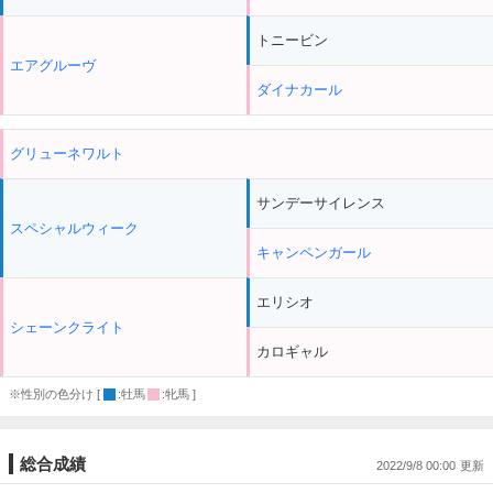
トニービン
エアグルーヴ
ダイナカール
グリューネワルト
サンデーサイレンス
スペシャルウィーク
キャンペンガール
エリシオ
シェーンクライト
カロギャル
※性別の色分け [
:牡馬
:牝馬 ]
総合成績
2022/9/8 00:00