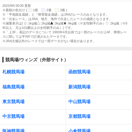
2022/9/5 00:00 更新
※着順の色分け [
:1着
:2着
:3着 ]
※「平地競走成績」と「障害競走成績」はJRAのレースのみとなります。
※「出走レース」はJRA、地方、海外で出走したレースの成績となります。
※減量表示は[
:1kg減
:2kg減
:3kg減
:4kg減（※女性騎手のみ）
:2kg減（※5
年以上、又は101勝以上の女性騎手のみ）] です。
※「上3F」表記のデータについて 1993年4月以前では一部のレースが上4F、障害レー
スに関しては平均Fで計測されたデータです。
※JRA主催以外のレースでは一部データがない場合があります。
競馬場/ウィンズ（外部サイト）
札幌競馬場
函館競馬場
福島競馬場
新潟競馬場
東京競馬場
中山競馬場
中京競馬場
京都競馬場
阪神競馬場
小倉競馬場