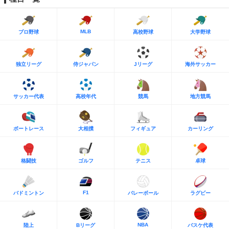
MLB
プロ野球
高校野球
大学野球
独立リーグ
侍ジャパン
Jリーグ
海外サッカー
サッカー代表
高校年代
競馬
地方競馬
ボートレース
大相撲
フィギュア
カーリング
格闘技
ゴルフ
テニス
卓球
F1
バドミントン
バレーボール
ラグビー
NBA
陸上
Bリーグ
バスケ代表