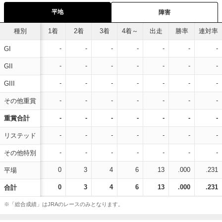
平地
障害
種別
1着
2着
3着
4着～
出走
勝率
連対率
-
-
-
-
-
-
-
GI
-
-
-
-
-
-
-
GII
-
-
-
-
-
-
-
GIII
-
-
-
-
-
-
-
その他重賞
-
-
-
-
-
-
-
重賞合計
-
-
-
-
-
-
-
リステッド
-
-
-
-
-
-
-
その他特別
0
3
4
6
13
.000
.231
平場
0
3
4
6
13
.000
.231
合計
※「総合成績」はJRAのレースのみとなります。