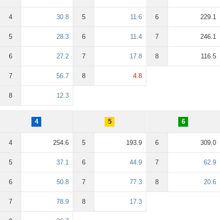
4
30.8
5
11.6
6
229.1
5
28.3
6
11.4
7
246.1
6
27.2
7
17.8
8
116.5
7
56.7
8
4.8
8
12.3
4
5
6
4
254.6
5
193.9
6
309.0
5
37.1
6
44.9
7
62.9
6
50.8
7
77.3
8
20.6
7
78.9
8
17.3