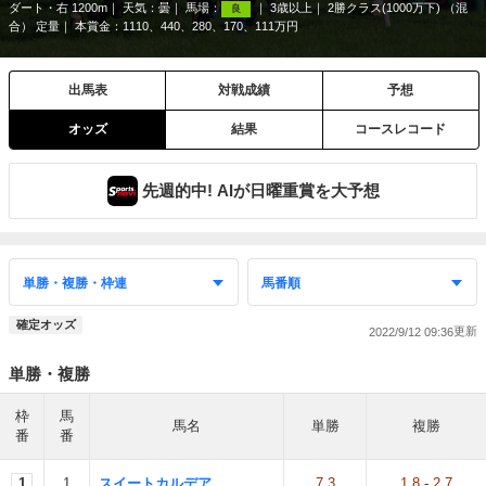
ダート・右 1200m
天気：
曇
馬場：
3歳以上
2勝クラス(1000万下) （混
良
合） 定量
本賞金：1110、440、280、170、111万円
出馬表
対戦成績
予想
オッズ
結果
コースレコード
先週的中! AIが日曜重賞を大予想
確定オッズ
2022/9/12 09:36
単勝・複勝
枠
馬
馬名
単勝
複勝
番
番
1
1
スイートカルデア
7.3
1.8
-
2.7