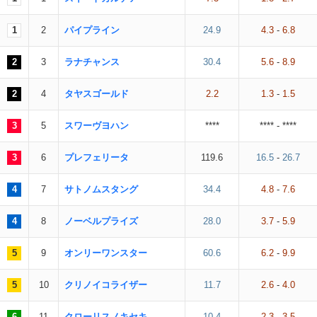
1
2
パイプライン
24.9
4.3
-
6.8
2
3
ラナチャンス
30.4
5.6
-
8.9
2
4
タヤスゴールド
2.2
1.3
-
1.5
3
5
スワーヴヨハン
****
****
-
****
3
6
プレフェリータ
119.6
16.5
-
26.7
4
7
サトノムスタング
34.4
4.8
-
7.6
4
8
ノーベルプライズ
28.0
3.7
-
5.9
5
9
オンリーワンスター
60.6
6.2
-
9.9
5
10
クリノイコライザー
11.7
2.6
-
4.0
6
11
クローリスノキセキ
10.4
2.3
-
3.5