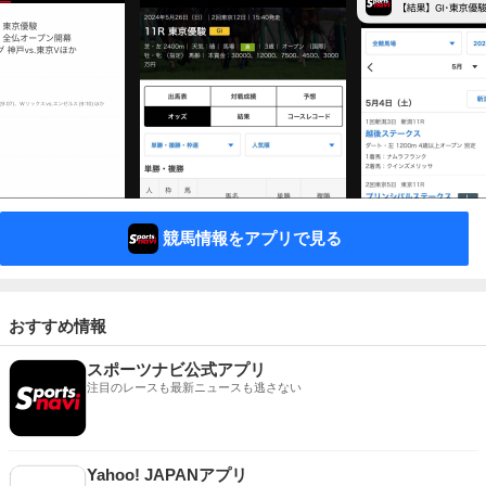
競馬情報をアプリで見る
おすすめ情報
スポーツナビ公式アプリ
注目のレースも最新ニュースも逃さない
Yahoo! JAPANアプリ