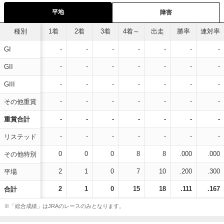
平地
障害
種別
1着
2着
3着
4着～
出走
勝率
連対率
-
-
-
-
-
-
-
GI
-
-
-
-
-
-
-
GII
-
-
-
-
-
-
-
GIII
-
-
-
-
-
-
-
その他重賞
-
-
-
-
-
-
-
重賞合計
-
-
-
-
-
-
-
リステッド
0
0
0
8
8
.000
.000
その他特別
2
1
0
7
10
.200
.300
平場
2
1
0
15
18
.111
.167
合計
※「総合成績」はJRAのレースのみとなります。