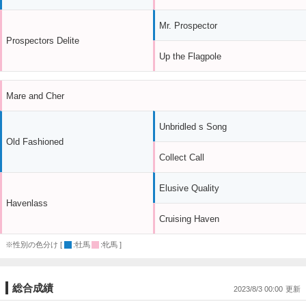
Mr. Prospector
Prospectors Delite
Up the Flagpole
Mare and Cher
Unbridled s Song
Old Fashioned
Collect Call
Elusive Quality
Havenlass
Cruising Haven
※性別の色分け [
:牡馬
:牝馬 ]
総合成績
2023/8/3 00:00