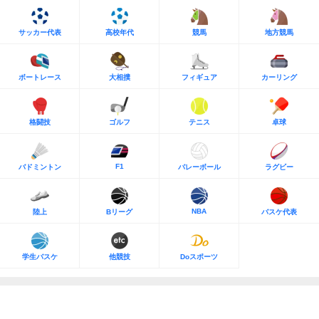
サッカー代表
高校年代
競馬
地方競馬
ボートレース
大相撲
フィギュア
カーリング
格闘技
ゴルフ
テニス
卓球
F1
バドミントン
バレーボール
ラグビー
NBA
陸上
Bリーグ
バスケ代表
学生バスケ
他競技
Doスポーツ