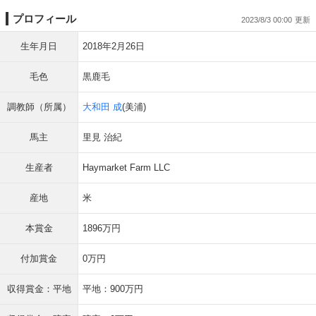
プロフィール
2023/8/3 00:00
生年月日
2018年2月26日
毛色
黒鹿毛
調教師（所属）
大和田 成
(美浦)
馬主
里見 治紀
生産者
Haymarket Farm LLC
産地
米
本賞金
1896万円
付加賞金
0万円
収得賞金：平地
平地：900万円