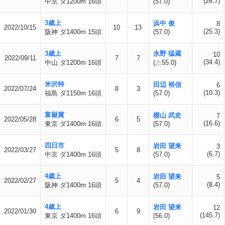
(26.7)
中京 ダ1200m 16頭
(57.0)
3歳上
浜中 俊
8
2022/10/15
10
13
(25.3)
阪神 ダ1400m 15頭
(57.0)
3歳上
永野 猛蔵
10
2022/09/11
7
7
(34.4)
中山 ダ1200m 16頭
(△55.0)
米沢特
田辺 裕信
6
2022/07/24
8
3
(10.3)
福島 ダ1150m 16頭
(57.0)
富嶽賞
横山 武史
7
2022/05/28
6
5
(16.6)
東京 ダ1400m 16頭
(57.0)
四日市
岩田 望来
3
2022/03/27
5
8
(6.7)
中京 ダ1400m 16頭
(57.0)
4歳上
岩田 望来
5
2022/02/27
5
4
(8.4)
阪神 ダ1400m 16頭
(57.0)
4歳上
岩田 望来
12
2022/01/30
6
9
(145.7)
東京 ダ1400m 16頭
(56.0)