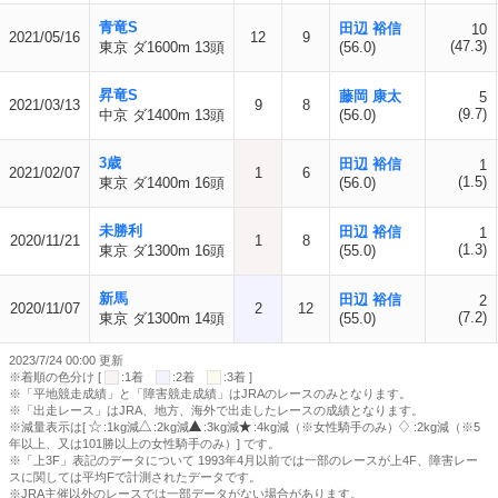
青竜S
田辺 裕信
10
2021/05/16
12
9
(47.3)
東京 ダ1600m 13頭
(56.0)
昇竜S
藤岡 康太
5
2021/03/13
9
8
(9.7)
中京 ダ1400m 13頭
(56.0)
3歳
田辺 裕信
1
2021/02/07
1
6
(1.5)
東京 ダ1400m 16頭
(56.0)
未勝利
田辺 裕信
1
2020/11/21
1
8
(1.3)
東京 ダ1300m 16頭
(55.0)
新馬
田辺 裕信
2
2020/11/07
2
12
(7.2)
東京 ダ1300m 14頭
(55.0)
2023/7/24 00:00 更新
※着順の色分け [
:1着
:2着
:3着 ]
※「平地競走成績」と「障害競走成績」はJRAのレースのみとなります。
※「出走レース」はJRA、地方、海外で出走したレースの成績となります。
※減量表示は[
:1kg減
:2kg減
:3kg減
:4kg減（※女性騎手のみ）
:2kg減（※5
年以上、又は101勝以上の女性騎手のみ）] です。
※「上3F」表記のデータについて 1993年4月以前では一部のレースが上4F、障害レー
スに関しては平均Fで計測されたデータです。
※JRA主催以外のレースでは一部データがない場合があります。