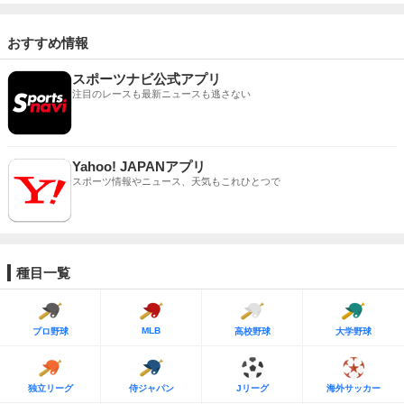
おすすめ情報
スポーツナビ公式アプリ
注目のレースも最新ニュースも逃さない
Yahoo! JAPANアプリ
スポーツ情報やニュース、天気もこれひとつで
種目一覧
MLB
プロ野球
高校野球
大学野球
独立リーグ
侍ジャパン
Jリーグ
海外サッカー