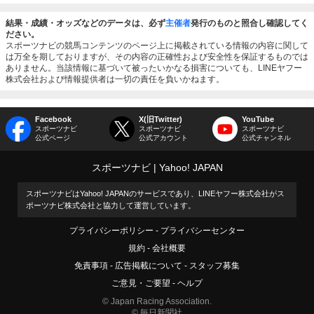
結果・成績・オッズなどのデータは、必ず
主催者
発行のものと照合し確認してく
ださい。
スポーツナビの競馬コンテンツのページ上に掲載されている情報の内容に関して
は万全を期しておりますが、その内容の正確性および安全性を保証するものでは
ありません。当該情報に基づいて被ったいかなる損害についても、LINEヤフー
株式会社および情報提供者は一切の責任を負いかねます。
Facebook
X(旧Twitter)
YouTube
スポーツナビ
スポーツナビ
スポーツナビ
公式ページ
公式アカウント
公式チャンネル
スポーツナビ
Yahoo! JAPAN
スポーツナビはYahoo! JAPANのサービスであり、LINEヤフー株式会社がス
ポーツナビ株式会社と協力して運営しています。
プライバシーポリシー
プライバシーセンター
規約
会社概要
免責事項
広告掲載について
スタッフ募集
ご意見・ご要望
ヘルプ
© Japan Racing Association.
© 毎日新聞社