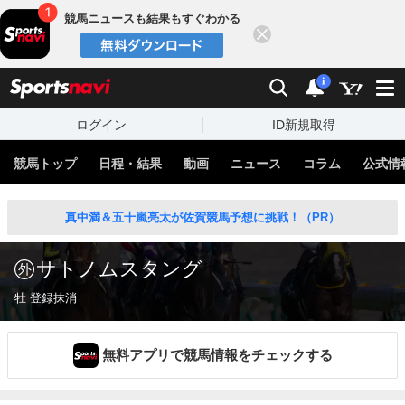
競馬ニュースも結果もすぐわかる
閉じる
スポーツナビ
検索
通知
i
ログイン
ID新規取得
競馬トップ
日程・結果
動画
ニュース
コラム
公式情
真中満＆五十嵐亮太が佐賀競馬予想に挑戦！（PR）
サトノムスタング
牡 登録抹消
無料アプリで競馬情報をチェックする