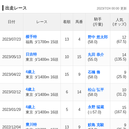
出走レース
2023/7/24 00:00
騎手
人気
日付
レース
着順
馬番
(オッズ)
(斤量)
横手特
野中 悠太郎
12
2023/07/23
13
4
(67.5)
福島 ダ1700m 15頭
(58.0)
日吉特
丸田 恭介
14
2023/05/13
10
15
(135.5)
東京 ダ1400m 16頭
(55.0)
4歳上
石橋 脩
9
2023/04/22
15
9
(25.9)
東京 ダ1400m 16頭
(58.0)
4歳上
松山 弘平
10
2023/02/12
6
14
(31.2)
東京 ダ1400m 16頭
(58.0)
4歳上
永野 猛蔵
15
2023/01/29
5
4
(167.6)
東京 ダ1400m 16頭
(☆57.0)
豊川特
鮫島 克駿
9
2022/12/04
13
9