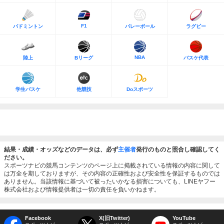
F1
バドミントン
バレーボール
ラグビー
NBA
陸上
Bリーグ
バスケ代表
学生バスケ
他競技
Doスポーツ
結果・成績・オッズなどのデータは、必ず
主催者
発行のものと照合し確認してく
ださい。
スポーツナビの競馬コンテンツのページ上に掲載されている情報の内容に関して
は万全を期しておりますが、その内容の正確性および安全性を保証するものでは
ありません。当該情報に基づいて被ったいかなる損害についても、LINEヤフー
株式会社および情報提供者は一切の責任を負いかねます。
Facebook
X(旧Twitter)
YouTube