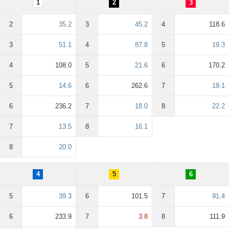
1
2
3
2
35.2
3
45.2
4
118.6
3
51.1
4
87.8
5
19.3
4
108.0
5
21.6
6
170.2
5
14.6
6
262.6
7
19.1
6
236.2
7
18.0
8
22.2
7
13.5
8
16.1
8
20.0
4
5
6
5
39.3
6
101.5
7
91.4
6
233.9
7
3.8
8
111.9