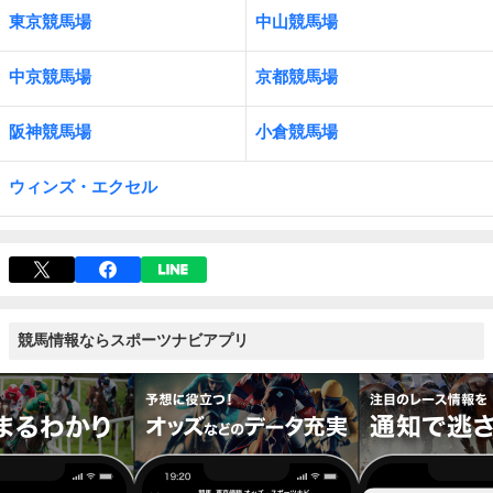
東京競馬場
中山競馬場
中京競馬場
京都競馬場
阪神競馬場
小倉競馬場
ウィンズ・エクセル
競馬情報ならスポーツナビアプリ