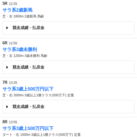
5R
12:25
サラ系2歳新馬
芝・右 1800m 2歳新馬 馬齢
競走成績・払戻金
6R
12:55
サラ系3歳未勝利
芝・右 1200m 3歳未勝利 馬齢
競走成績・払戻金
7R
13:25
サラ系3歳上500万円以下
芝・右 2000m 3歳以上1勝クラス(500万下) 定量
競走成績・払戻金
8R
13:55
サラ系3歳上500万円以下
ダート・右 1000m 3歳以上1勝クラス(500万下) 定量