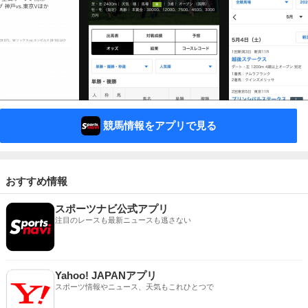
競馬情報をアプリで見る
おすすめ情報
スポーツナビ公式アプリ
注目のレースも最新ニュースも逃さない
Yahoo! JAPANアプリ
スポーツ情報やニュース、天気もこれひとつで