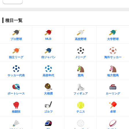
種目一覧
MLB
プロ野球
高校野球
大学野球
独立リーグ
侍ジャパン
Jリーグ
海外サッカー
サッカー代表
高校年代
競馬
地方競馬
ボートレース
大相撲
フィギュア
カーリング
格闘技
ゴルフ
テニス
卓球