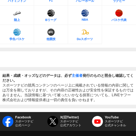
F1
バドミントン
バレーボール
ラグビー
NBA
陸上
Bリーグ
バスケ代表
学生バスケ
他競技
Doスポーツ
結果・成績・オッズなどのデータは、必ず
主催者
発行のものと照合し確認してく
ださい。
スポーツナビの競馬コンテンツのページ上に掲載されている情報の内容に関して
は万全を期しておりますが、その内容の正確性および安全性を保証するものでは
ありません。当該情報に基づいて被ったいかなる損害についても、LINEヤフー
株式会社および情報提供者は一切の責任を負いかねます。
Facebook
X(旧Twitter)
YouTube
スポーツナビ
スポーツナビ
スポーツナビ
公式ページ
公式アカウント
公式チャンネル