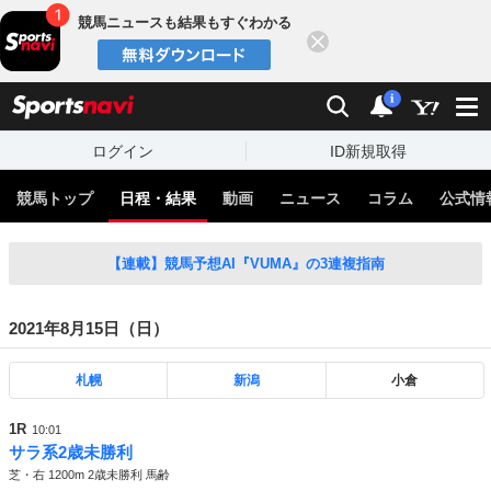
競馬ニュースも結果もすぐわかる
閉じる
スポーツナビ
検索
通知
i
ログイン
ID新規取得
競馬トップ
日程・結果
動画
ニュース
コラム
公式情
【連載】競馬予想AI『VUMA』の3連複指南
2021年8月15日（日）
札幌
新潟
小倉
1R
10:01
サラ系2歳未勝利
芝・右 1200m 2歳未勝利 馬齢