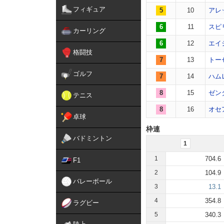
フィギュア
5
10
アレ
6
11
スピ
カーリング
6
12
エイ
格闘技
7
13
トー
ゴルフ
7
14
ハム
8
15
ゼン
テニス
8
16
オセ
卓球
枠連
バドミントン
1
1
704.6
F1
2
104.9
バレーボール
3
13.1
4
354.8
ラグビー
5
340.3