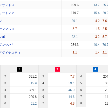
ッサンドロ
109.6
13.7
-
25.
リットノア
179.7
15.4
-
29.
ジ
29.1
4.2
-
7.6
センマルコ
8.7
1.5
-
2.5
レボ
22.1
3.2
-
5.7
ダンツバキ
254.3
40.4
-
76.
アダイナスティ
3.1
1.4
-
2.1
2
3
4
2
361.2
3
7.7
4
204
3
15.9
4
59.4
5
36
4
339.1
5
46.9
6
25
5
220.8
6
14.6
7
14
6
91.2
7
4.8
8
13