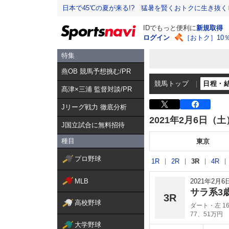
日本で45℃の夏が来る!? 猛暑を賢くおトクに生き抜く
IDでもっと便利に
新規取得
ログイン
［おトク］10
特集
燕OB 競馬予想挑む/PR
競馬トップ
日程・
髙津×三浦 監督対談/PR
Jリーグ戦力 徹底分析
2021年2月6日（土
J国立試合に無料招待
種目
東京
プロ野球
1R
2R
3R
4R
MLB
2021年2月
サラ系3
3R
高校野球
ダート・左 16
77、51万円
大学野球