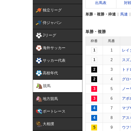
出馬表
対
独立リーグ
単勝・複勝・枠連
馬連
侍ジャパン
単勝・複勝
Jリーグ
枠番
馬番
海外サッカー
1
1
レイ
1
2
スズ
サッカー代表
2
3
トド
高校年代
2
4
グロ
競馬
3
5
ノー
3
6
アポ
地方競馬
4
7
マブ
ボートレース
4
8
アス
大相撲
5
9
ウフ