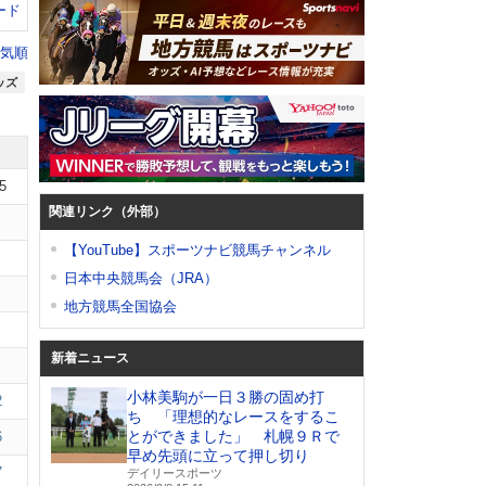
ード
気順
ッズ
5
関連リンク（外部）
【YouTube】スポーツナビ競馬チャンネル
日本中央競馬会（JRA）
地方競馬全国協会
新着ニュース
小林美駒が一日３勝の固め打
2
ち 「理想的なレースをするこ
とができました」 札幌９Ｒで
6
早め先頭に立って押し切り
7
デイリースポーツ