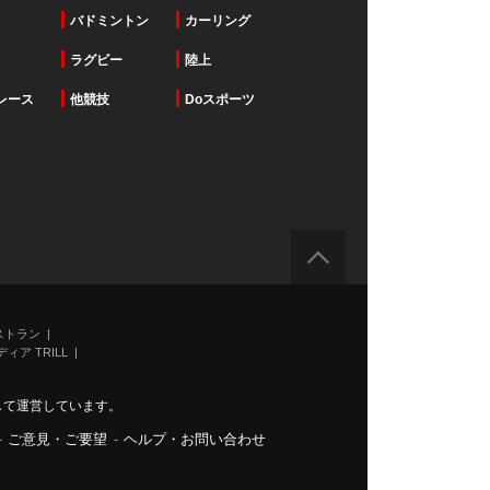
バドミントン
カーリング
ラグビー
陸上
レース
他競技
Doスポーツ
ストラン
ィア TRILL
力して運営しています。
-
ご意見・ご要望
-
ヘルプ・お問い合わせ