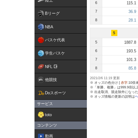
陸上
6
115.1
7
36.9
Bリーグ
8
28.1
NBA
5
バスケ代表
5
1887.8
6
193.5
学生バスケ
7
101.3
NFL
8
85.8
2021/2/6 11:19 更新
他競技
※ オッズの色分け [
赤字
:10倍
※「単勝、複勝」は999.9倍以上
※ 出走取消、競走除外になった
Doスポーツ
※ オッズ情報の更新の説明は
サービス
toto
コンテンツ
動画