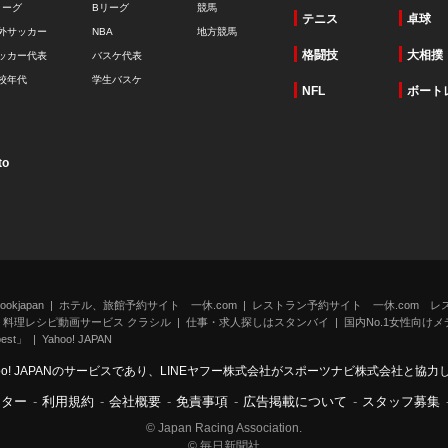
リーグ
Bリーグ
競馬
テニス
卓球
外サッカー
NBA
地方競馬
格闘技
大相撲
ッカー代表
バスケ代表
校年代
学生バスケ
NFL
ボート
to
kjapan
ホテル、旅館予約サイト 一休.com
レストラン予約サイト 一休.com レ
料理レシピ動画サービス クラシル
仕事・求人探しはスタンバイ
国内No.1女性向けメデ
st」
Yahoo! JAPAN
oo! JAPANのサービスであり、LINEヤフー株式会社がスポーツナビ株式会社と協
ンター
-
利用規約
-
会社概要
-
免責事項
-
広告掲載について
-
スタッフ募集
© Japan Racing Association.
© 毎日新聞社