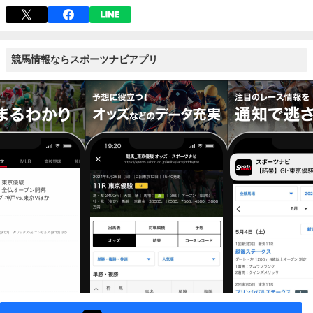
競馬情報ならスポーツナビアプリ