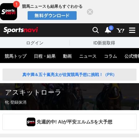
競馬ニュースも結果もすぐわかる
閉じる
スポーツナビ
検索
通知
i
ログイン
ID新規取得
競馬トップ
日程・結果
動画
ニュース
コラム
公式情
真中満＆五十嵐亮太が佐賀競馬予想に挑戦！（PR）
アスキットローラ
牝 登録抹消
先週的中! AIが平安エルムSを大予想