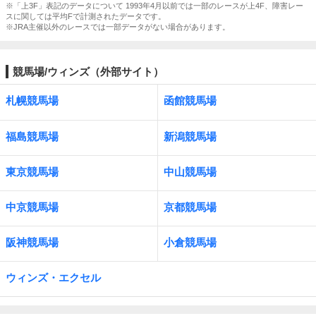
※「上3F」表記のデータについて 1993年4月以前では一部のレースが上4F、障害レー
スに関しては平均Fで計測されたデータです。
※JRA主催以外のレースでは一部データがない場合があります。
競馬場/ウィンズ（外部サイト）
札幌競馬場
函館競馬場
福島競馬場
新潟競馬場
東京競馬場
中山競馬場
中京競馬場
京都競馬場
阪神競馬場
小倉競馬場
ウィンズ・エクセル