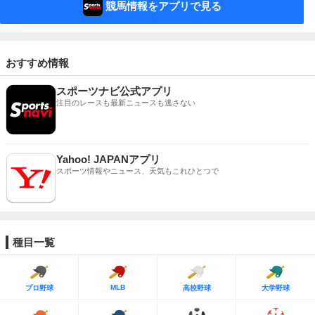
競馬情報をアプリで見る
おすすめ情報
スポーツナビ公式アプリ
注目のレースも最新ニュースも逃さない
Yahoo! JAPANアプリ
スポーツ情報やニュース、天気もこれひとつで
種目一覧
MLB
プロ野球
高校野球
大学野球