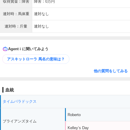
収得賞金：障害
障害：0万円
連対時：馬体重
連対なし
連対時：斤量
連対なし
Agent i に聞いてみよう
アスキットローラ 馬名の意味は？
他の質問をしてみる
血統
タイムパラドックス
Roberto
ブライアンズタイム
Kelley’s Day