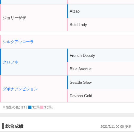
Alzao
ジョリーザザ
Bold Lady
シルクアウローラ
French Deputy
クロフネ
Blue Avenue
Seattle Slew
ダボナアンビション
Davona Gold
※性別の色分け [
:牡馬
:牝馬 ]
総合成績
2021/2/11 00:00