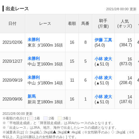
出走レース
2021/2/8 00:00
騎手
人気
日付
レース
着順
馬番
(オッズ)
(斤量)
未勝利
伊藤 工真
15
2021/02/06
16
8
4
(384.7)
東京 ダ1600m 16頭
(54.0)
未勝利
小林 凌大
16
2020/12/27
15
5
(873.0)
中山 芝1600m 16頭
(▲51.0)
未勝利
小林 凌大
14
2020/09/19
11
6
4
(208.4)
中山 ダ1800m 14頭
(▲51.0)
新馬
小林 凌大
14
2020/09/06
16
1
(187.6)
新潟 芝1800m 18頭
(▲51.0)
2021/2/8 00:00 更新
※着順の色分け [
:1着
:2着
:3着 ]
※「平地競走成績」と「障害競走成績」はJRAのレースのみとなります。
※「出走レース」はJRA、地方、海外で出走したレースの成績となります。
※減量表示は[
:1kg減
:2kg減
:3kg減
:4kg減（※女性騎手のみ）
:2kg減（※5
年以上、又は101勝以上の女性騎手のみ）] です。