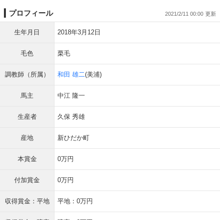
プロフィール
2021/2/11 00:00
生年月日
2018年3月12日
毛色
栗毛
調教師（所属）
和田 雄二
(美浦)
馬主
中江 隆一
生産者
久保 秀雄
産地
新ひだか町
本賞金
0万円
付加賞金
0万円
収得賞金：平地
平地：0万円