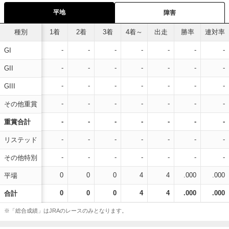
平地
障害
種別
1着
2着
3着
4着～
出走
勝率
連対率
-
-
-
-
-
-
-
GI
-
-
-
-
-
-
-
GII
-
-
-
-
-
-
-
GIII
-
-
-
-
-
-
-
その他重賞
-
-
-
-
-
-
-
重賞合計
-
-
-
-
-
-
-
リステッド
-
-
-
-
-
-
-
その他特別
0
0
0
4
4
.000
.000
平場
0
0
0
4
4
.000
.000
合計
※「総合成績」はJRAのレースのみとなります。