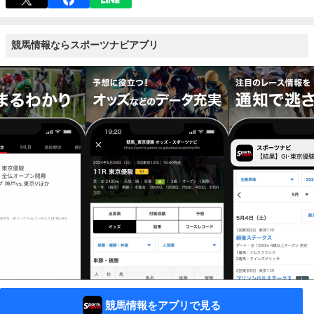
競馬情報ならスポーツナビアプリ
競馬情報をアプリで見る