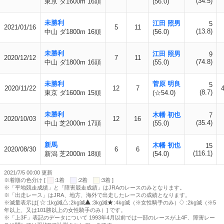
(34.5)
東京 ダ1600m 16頭
(56.0)
未勝利
江田 照男
5
2021/01/16
5
11
(13.8)
中山 ダ1800m 16頭
(56.0)
未勝利
江田 照男
9
2020/12/12
7
11
(74.8)
中山 ダ1800m 16頭
(55.0)
未勝利
菅原 明良
5
2020/11/22
12
7
(8.7)
東京 ダ1600m 15頭
(☆54.0)
未勝利
木幡 初也
7
2020/10/03
12
16
(35.4)
中山 芝2000m 17頭
(55.0)
新馬
木幡 初也
15
2020/08/30
6
6
(116.1)
新潟 芝2000m 18頭
(54.0)
2021/7/5 00:00 更新
※着順の色分け [
:1着
:2着
:3着 ]
※「平地競走成績」と「障害競走成績」はJRAのレースのみとなります。
※「出走レース」はJRA、地方、海外で出走したレースの成績となります。
※減量表示は[
:1kg減
:2kg減
:3kg減
:4kg減（※女性騎手のみ）
:2kg減（※5
年以上、又は101勝以上の女性騎手のみ）] です。
※「上3F」表記のデータについて 1993年4月以前では一部のレースが上4F、障害レー