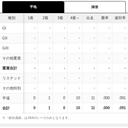
平地
障害
種別
1着
2着
3着
4着～
出走
勝率
連対率
-
-
-
-
-
-
-
GI
-
-
-
-
-
-
-
GII
-
-
-
-
-
-
-
GIII
-
-
-
-
-
-
-
その他重賞
-
-
-
-
-
-
-
重賞合計
-
-
-
-
-
-
-
リステッド
-
-
-
-
-
-
-
その他特別
0
1
0
10
11
.000
.091
平場
0
1
0
10
11
.000
.091
合計
※「総合成績」はJRAのレースのみとなります。