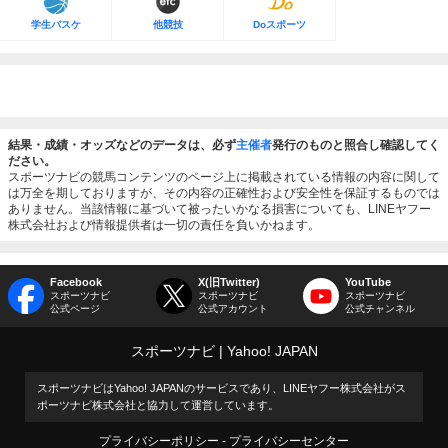
学生バスケ
他競技
Doスポーツ
結果・成績・オッズなどのデータは、必ず
主催者
発行のものと照合し確認してく
ださい。
スポーツナビの競馬コンテンツのページ上に掲載されている情報の内容に関して
は万全を期しておりますが、その内容の正確性および安全性を保証するものでは
ありません。当該情報に基づいて被ったいかなる損害についても、LINEヤフー
株式会社および情報提供者は一切の責任を負いかねます。
Facebook
X(旧Twitter)
YouTube
スポーツナビ
スポーツナビ
スポーツナビ
公式ページ
公式アカウント
公式チャンネル
スポーツナビ
Yahoo! JAPAN
スポーツナビはYahoo! JAPANのサービスであり、LINEヤフー株式会社がス
ポーツナビ株式会社と協力して運営しています。
プライバシーポリシー
プライバシーセンター