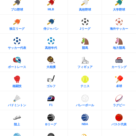
MLB
プロ野球
高校野球
大学野球
独立リーグ
侍ジャパン
Jリーグ
海外サッカー
サッカー代表
高校年代
競馬
地方競馬
ボートレース
大相撲
フィギュア
カーリング
格闘技
ゴルフ
テニス
卓球
F1
バドミントン
バレーボール
ラグビー
NBA
陸上
Bリーグ
バスケ代表