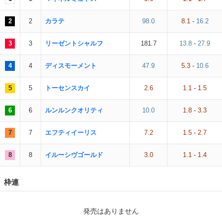
2
2
カラテ
98.0
8.1
-
16.2
3
3
リーゼントシャルフ
181.7
13.8
-
27.9
4
4
ディスモーメント
47.9
5.3
-
10.6
5
5
トーセンスカイ
2.6
1.1
-
1.5
6
6
ルンルンクオリティ
10.0
1.8
-
3.3
7
7
エフティイーリス
7.2
1.5
-
2.7
8
8
イルーシヴゴールド
3.0
1.1
-
1.4
枠連
発売はありません