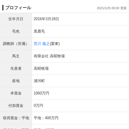
プロフィール
2021/1/25 00:00
生年月日
2016年3月18日
毛色
黒鹿毛
調教師（所属）
荒川 義之
(栗東)
馬主
有限会社 高昭牧場
生産者
高昭牧場
産地
浦河町
本賞金
1060万円
付加賞金
0万円
収得賞金：平地
平地：400万円