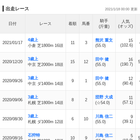
出走レース
2021/1/18 00:00
騎手
人気
日付
レース
着順
馬番
(オッズ)
(斤量)
4歳上
熊沢 重文
15
2021/01/17
11
3
(102.6)
小倉 芝1800m 16頭
(55.0)
3歳上
田中 健
16
2020/12/20
15
12
(190.7)
中京 芝2000m 18頭
(55.0)
3歳上
田中 健
12
2020/09/26
9
1
(90.4)
中京 ダ1400m 14頭
(55.0)
3歳上
団野 大成
11
2020/09/06
8
2
(57.1)
札幌 芝1800m 14頭
(☆54.0)
3歳上
川島 信二
9
2020/08/30
6
10
(39.1)
札幌 ダ1000m 12頭
(55.0)
石狩特
川島 信二
5
2020/08/16
10
9