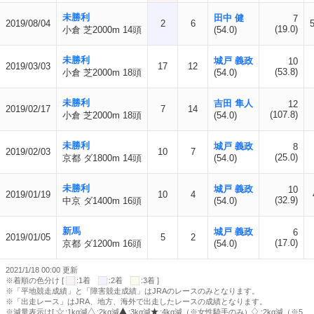
未勝利
田中 健
7
2019/08/04
2
6
(19.0)
小倉 芝2000m 14頭
(54.0)
未勝利
城戸 義政
10
2019/03/03
17
12
(53.8)
小倉 芝2000m 18頭
(54.0)
未勝利
吉田 隼人
12
2019/02/17
7
14
(107.8)
小倉 芝2000m 18頭
(54.0)
未勝利
城戸 義政
8
2019/02/03
10
7
(25.0)
京都 ダ1800m 14頭
(54.0)
未勝利
城戸 義政
10
2019/01/19
10
4
(32.9)
中京 ダ1400m 16頭
(54.0)
新馬
城戸 義政
6
2019/01/05
5
2
(17.0)
京都 ダ1200m 16頭
(54.0)
2021/1/18 00:00 更新
※着順の色分け [
:1着
:2着
:3着 ]
※「平地競走成績」と「障害競走成績」はJRAのレースのみとなります。
※「出走レース」はJRA、地方、海外で出走したレースの成績となります。
※減量表示は[
:1kg減
:2kg減
:3kg減
:4kg減（※女性騎手のみ）
:2kg減（※5