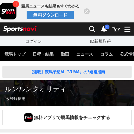
競馬ニュースも結果もすぐわかる
閉じる
スポーツナビ
検索
通知
i
ログイン
ID新規取得
競馬トップ
日程・結果
動画
ニュース
コラム
公式情
【連載】競馬予想AI『VUMA』の3連複指南
ルンルンクオリティ
牝 登録抹消
無料アプリで競馬情報をチェックする