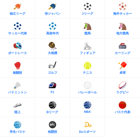
独立リーグ
侍ジャパン
Jリーグ
海外サッカー
サッカー代表
高校年代
競馬
地方競馬
ボートレース
大相撲
フィギュア
カーリング
格闘技
ゴルフ
テニス
卓球
F1
バドミントン
バレーボール
ラグビー
NBA
陸上
Bリーグ
バスケ代表
学生バスケ
他競技
Doスポーツ