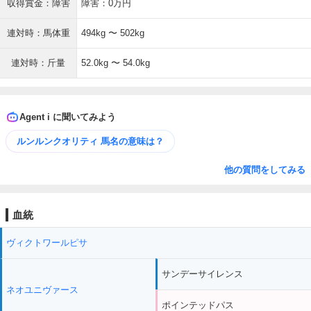
収得賞金：障害
障害：0万円
連対時：馬体重
494kg 〜 502kg
連対時：斤量
52.0kg 〜 54.0kg
Agent i に聞いてみよう
ルンルンクオリティ 馬名の意味は？
他の質問をしてみる
血統
ヴィクトワールピサ
サンデーサイレンス
ネオユニヴァース
ポインテッドパス