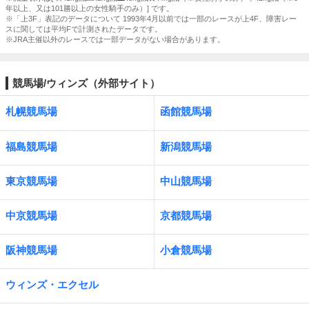
年以上、又は101勝以上の女性騎手のみ）] です。
※「上3F」表記のデータについて 1993年4月以前では一部のレースが上4F、障害レー
スに関しては平均Fで計測されたデータです。
※JRA主催以外のレースでは一部データがない場合があります。
競馬場/ウィンズ（外部サイト）
札幌競馬場
函館競馬場
福島競馬場
新潟競馬場
東京競馬場
中山競馬場
中京競馬場
京都競馬場
阪神競馬場
小倉競馬場
ウィンズ・エクセル