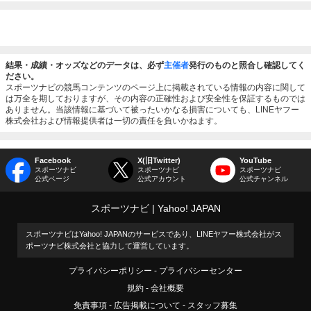
結果・成績・オッズなどのデータは、必ず
主催者
発行のものと照合し確認してく
ださい。
スポーツナビの競馬コンテンツのページ上に掲載されている情報の内容に関して
は万全を期しておりますが、その内容の正確性および安全性を保証するものでは
ありません。当該情報に基づいて被ったいかなる損害についても、LINEヤフー
株式会社および情報提供者は一切の責任を負いかねます。
Facebook
X(旧Twitter)
YouTube
スポーツナビ
スポーツナビ
スポーツナビ
公式ページ
公式アカウント
公式チャンネル
スポーツナビ
Yahoo! JAPAN
スポーツナビはYahoo! JAPANのサービスであり、LINEヤフー株式会社がス
ポーツナビ株式会社と協力して運営しています。
プライバシーポリシー
プライバシーセンター
規約
会社概要
免責事項
広告掲載について
スタッフ募集