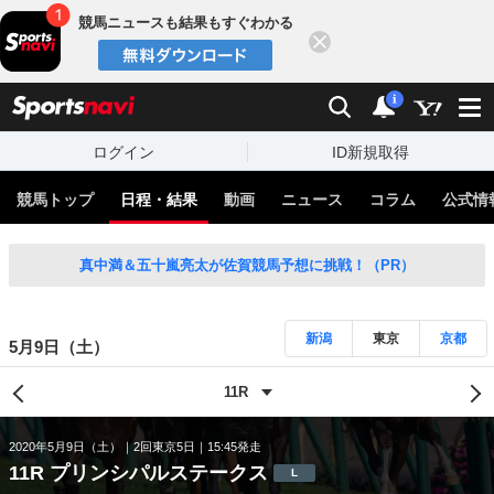
競馬ニュースも結果もすぐわかる
閉じる
スポーツナビ
検索
通知
i
ログイン
ID新規取得
競馬トップ
日程・結果
動画
ニュース
コラム
公式情
真中満＆五十嵐亮太が佐賀競馬予想に挑戦！（PR）
新潟
東京
京都
5月9日（土）
2020年5月9日（土）
2回東京5日
15:45発走
11R プリンシパルステークス
L