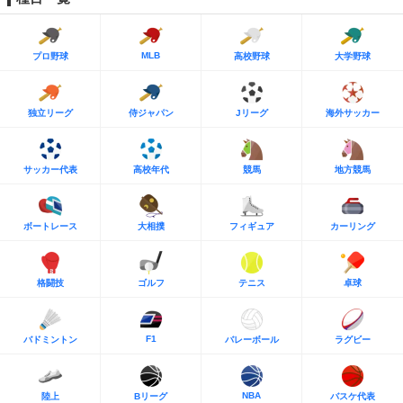
MLB
プロ野球
高校野球
大学野球
独立リーグ
侍ジャパン
Jリーグ
海外サッカー
サッカー代表
高校年代
競馬
地方競馬
ボートレース
大相撲
フィギュア
カーリング
格闘技
ゴルフ
テニス
卓球
F1
バドミントン
バレーボール
ラグビー
NBA
陸上
Bリーグ
バスケ代表