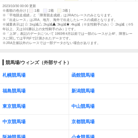
2023/10/30 00:00 更新
※着順の色分け [
:1着
:2着
:3着 ]
※「平地競走成績」と「障害競走成績」はJRAのレースのみとなります。
※「出走レース」はJRA、地方、海外で出走したレースの成績となります。
※減量表示は[
:1kg減
:2kg減
:3kg減
:4kg減（※女性騎手のみ）
:2kg減（※5
年以上、又は101勝以上の女性騎手のみ）] です。
※「上3F」表記のデータについて 1993年4月以前では一部のレースが上4F、障害レー
スに関しては平均Fで計測されたデータです。
※JRA主催以外のレースでは一部データがない場合があります。
競馬場/ウィンズ（外部サイト）
札幌競馬場
函館競馬場
福島競馬場
新潟競馬場
東京競馬場
中山競馬場
中京競馬場
京都競馬場
阪神競馬場
小倉競馬場