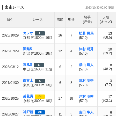
出走レース
2023/10/30 00:00
騎手
人気
日付
レース
着順
馬番
(オッズ)
(斤量)
カシオ
松若 風馬
13
L
2023/10/29
16
7
(88.5)
京都 芝1800m 16頭
(57.0)
関越S
津村 明秀
10
2023/07/29
12
4
(39.2)
新潟 芝1800m 18頭
(57.0)
東風S
横山 琉人
8
L
2023/03/12
6
2
(48.2)
中山 芝1600m 11頭
(57.0)
白富士
津村 明秀
3
L
2021/01/30
6
8
(7.7)
東京 芝2000m 13頭
(55.0)
菊花賞
津村 明秀
17
GI
2020/10/25
17
18
(302.1)
京都 芝3000m 18頭
(57.0)
神戸新
吉田 隼人
6
GII
2020/09/27
11
3