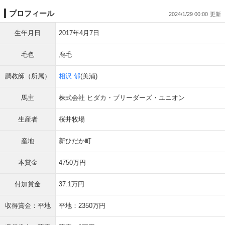
プロフィール
2024/1/29 00:00
生年月日
2017年4月7日
毛色
鹿毛
調教師（所属）
相沢 郁
(美浦)
馬主
株式会社 ヒダカ・ブリーダーズ・ユニオン
生産者
桜井牧場
産地
新ひだか町
本賞金
4750万円
付加賞金
37.1万円
収得賞金：平地
平地：2350万円