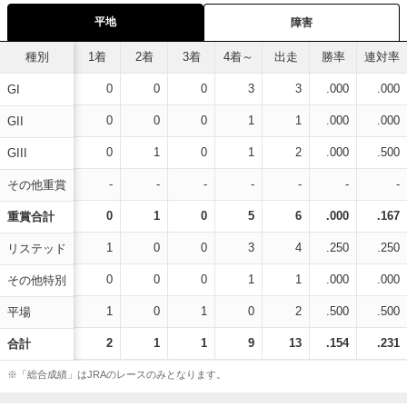
平地
障害
種別
1着
2着
3着
4着～
出走
勝率
連対率
0
0
0
3
3
.000
.000
GI
0
0
0
1
1
.000
.000
GII
0
1
0
1
2
.000
.500
GIII
-
-
-
-
-
-
-
その他重賞
0
1
0
5
6
.000
.167
重賞合計
1
0
0
3
4
.250
.250
リステッド
0
0
0
1
1
.000
.000
その他特別
1
0
1
0
2
.500
.500
平場
2
1
1
9
13
.154
.231
合計
※「総合成績」はJRAのレースのみとなります。