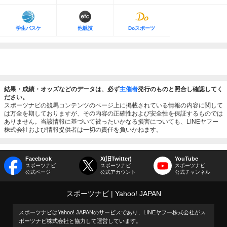
学生バスケ
他競技
Doスポーツ
結果・成績・オッズなどのデータは、必ず
主催者
発行のものと照合し確認してく
ださい。
スポーツナビの競馬コンテンツのページ上に掲載されている情報の内容に関して
は万全を期しておりますが、その内容の正確性および安全性を保証するものでは
ありません。当該情報に基づいて被ったいかなる損害についても、LINEヤフー
株式会社および情報提供者は一切の責任を負いかねます。
Facebook
X(旧Twitter)
YouTube
スポーツナビ
スポーツナビ
スポーツナビ
公式ページ
公式アカウント
公式チャンネル
スポーツナビ
Yahoo! JAPAN
スポーツナビはYahoo! JAPANのサービスであり、LINEヤフー株式会社がス
ポーツナビ株式会社と協力して運営しています。