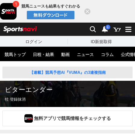
競馬ニュースも結果もすぐわかる
閉じる
スポーツナビ
検索
通知
i
ログイン
ID新規取得
競馬トップ
日程・結果
動画
ニュース
コラム
公式情
【連載】競馬予想AI『VUMA』の3連複指南
ビターエンダー
牡 登録抹消
無料アプリで競馬情報をチェックする