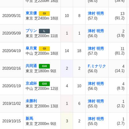
(39.4)
中京 芝2200m 18頭
(56.0)
東京優
津村 明秀
13
GI
2020/05/31
10
8
(91.2)
東京 芝2400m 18頭
(57.0)
プリン
津村 明秀
2
L
2020/05/09
1
1
(3.9)
東京 芝2000m 11頭
(56.0)
皐月賞
津村 明秀
11
GI
2020/04/19
14
18
(81.2)
中山 芝2000m 18頭
(57.0)
共同通
F.ミナリク
4
GIII
2020/02/16
2
2
(14.1)
東京 芝1800m 9頭
(56.0)
京成杯
津村 明秀
4
GIII
2020/01/19
4
10
(8.3)
中山 芝2000m 12頭
(56.0)
未勝利
津村 明秀
1
2019/11/02
1
6
(2.1)
東京 芝2000m 13頭
(55.0)
新馬
津村 明秀
1
2019/10/15
3
2
(2.7)
東京 芝2000m 9頭
(55.0)