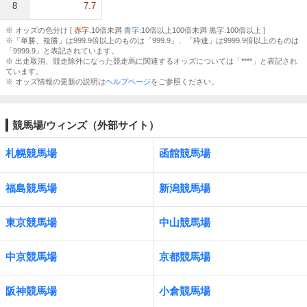
8
7.7
※ オッズの色分け [
赤字
:10倍未満
青字
:10倍以上100倍未満 黒字:100倍以上 ]
※「単勝、複勝」は999.9倍以上のものは「999.9」、「枠連」は9999.9倍以上のものは
「9999.9」と表記されています。
※ 出走取消、競走除外になった競走馬に関連するオッズについては「****」と表記され
ています。
※ オッズ情報の更新の説明は
ヘルプページ
をご参照ください。
競馬場/ウィンズ（外部サイト）
札幌競馬場
函館競馬場
福島競馬場
新潟競馬場
東京競馬場
中山競馬場
中京競馬場
京都競馬場
阪神競馬場
小倉競馬場