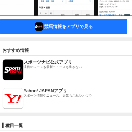
競馬情報をアプリで見る
おすすめ情報
スポーツナビ公式アプリ
注目のレースも最新ニュースも逃さない
Yahoo! JAPANアプリ
スポーツ情報やニュース、天気もこれひとつで
種目一覧