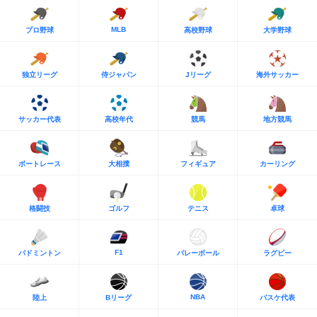
MLB
プロ野球
高校野球
大学野球
独立リーグ
侍ジャパン
Jリーグ
海外サッカー
サッカー代表
高校年代
競馬
地方競馬
ボートレース
大相撲
フィギュア
カーリング
格闘技
ゴルフ
テニス
卓球
F1
バドミントン
バレーボール
ラグビー
NBA
陸上
Bリーグ
バスケ代表