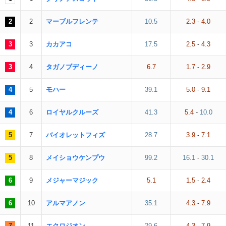
2
2
マーブルフレンテ
10.5
2.3
-
4.0
3
3
カカアコ
17.5
2.5
-
4.3
3
4
タガノブディーノ
6.7
1.7
-
2.9
4
5
モハー
39.1
5.0
-
9.1
4
6
ロイヤルクルーズ
41.3
5.4
-
10.0
5
7
バイオレットフィズ
28.7
3.9
-
7.1
5
8
メイショウケンプウ
99.2
16.1
-
30.1
6
9
メジャーマジック
5.1
1.5
-
2.4
6
10
アルマアノン
35.1
4.3
-
7.9
7
11
エクロジオン
29.6
4.3
-
7.9