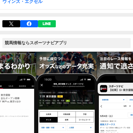
ウィンズ・エクセル
競馬情報ならスポーツナビアプリ