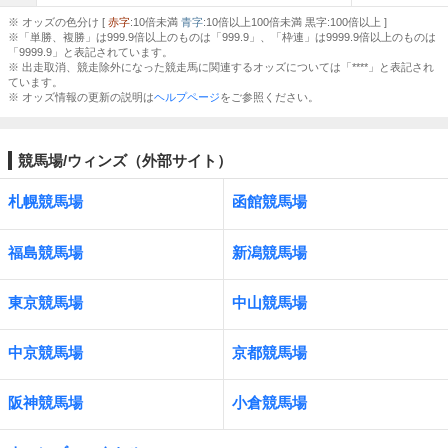
※ オッズの色分け [
赤字
:10倍未満
青字
:10倍以上100倍未満 黒字:100倍以上 ]
※「単勝、複勝」は999.9倍以上のものは「999.9」、「枠連」は9999.9倍以上のものは
「9999.9」と表記されています。
※ 出走取消、競走除外になった競走馬に関連するオッズについては「****」と表記され
ています。
※ オッズ情報の更新の説明は
ヘルプページ
をご参照ください。
競馬場/ウィンズ（外部サイト）
札幌競馬場
函館競馬場
福島競馬場
新潟競馬場
東京競馬場
中山競馬場
中京競馬場
京都競馬場
阪神競馬場
小倉競馬場