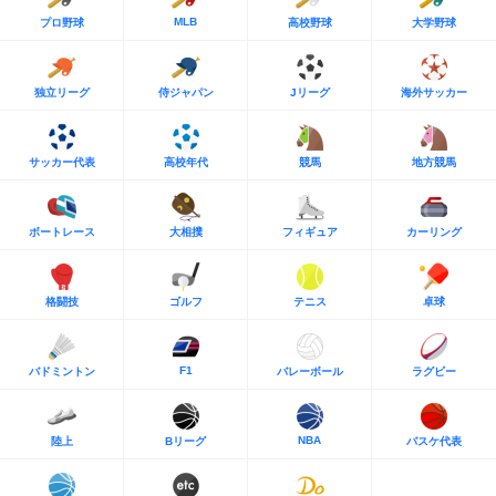
MLB
プロ野球
高校野球
大学野球
独立リーグ
侍ジャパン
Jリーグ
海外サッカー
サッカー代表
高校年代
競馬
地方競馬
ボートレース
大相撲
フィギュア
カーリング
格闘技
ゴルフ
テニス
卓球
F1
バドミントン
バレーボール
ラグビー
NBA
陸上
Bリーグ
バスケ代表