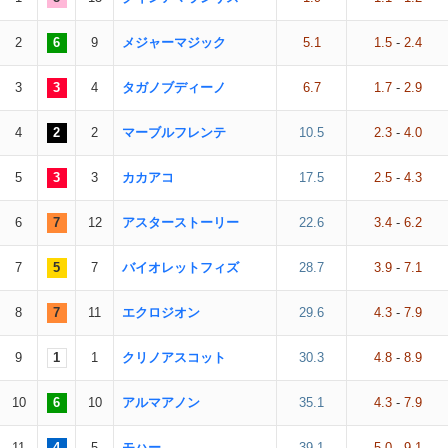
2
6
9
メジャーマジック
5.1
1.5
-
2.4
3
3
4
タガノブディーノ
6.7
1.7
-
2.9
4
2
2
マーブルフレンテ
10.5
2.3
-
4.0
5
3
3
カカアコ
17.5
2.5
-
4.3
6
7
12
アスターストーリー
22.6
3.4
-
6.2
7
5
7
バイオレットフィズ
28.7
3.9
-
7.1
8
7
11
エクロジオン
29.6
4.3
-
7.9
9
1
1
クリノアスコット
30.3
4.8
-
8.9
10
6
10
アルマアノン
35.1
4.3
-
7.9
11
4
5
モハー
39.1
5.0
-
9.1