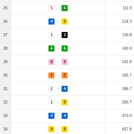
25
1
-
6
111.0
26
4
-
5
124.3
27
1
-
2
130.8
28
6
-
6
140.9
29
8
-
8
142.0
30
7
-
7
165.7
31
1
-
4
196.7
32
1
-
5
200.7
33
4
-
4
473.0
34
5
-
5
657.8