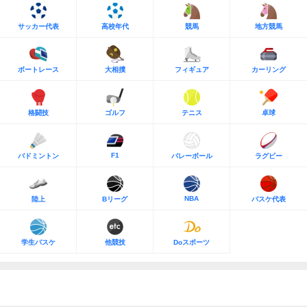
サッカー代表
高校年代
競馬
地方競馬
ボートレース
大相撲
フィギュア
カーリング
格闘技
ゴルフ
テニス
卓球
F1
バドミントン
バレーボール
ラグビー
NBA
陸上
Bリーグ
バスケ代表
学生バスケ
他競技
Doスポーツ