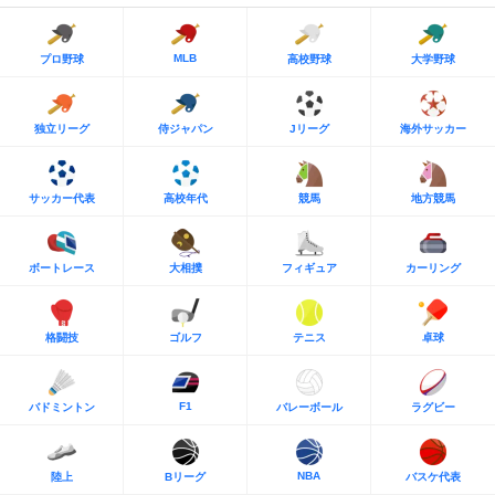
MLB
プロ野球
高校野球
大学野球
独立リーグ
侍ジャパン
Jリーグ
海外サッカー
サッカー代表
高校年代
競馬
地方競馬
ボートレース
大相撲
フィギュア
カーリング
格闘技
ゴルフ
テニス
卓球
F1
バドミントン
バレーボール
ラグビー
NBA
陸上
Bリーグ
バスケ代表