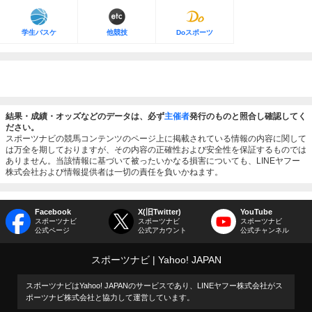
学生バスケ
他競技
Doスポーツ
結果・成績・オッズなどのデータは、必ず
主催者
発行のものと照合し確認してく
ださい。
スポーツナビの競馬コンテンツのページ上に掲載されている情報の内容に関して
は万全を期しておりますが、その内容の正確性および安全性を保証するものでは
ありません。当該情報に基づいて被ったいかなる損害についても、LINEヤフー
株式会社および情報提供者は一切の責任を負いかねます。
Facebook
X(旧Twitter)
YouTube
スポーツナビ
スポーツナビ
スポーツナビ
公式ページ
公式アカウント
公式チャンネル
スポーツナビ
Yahoo! JAPAN
スポーツナビはYahoo! JAPANのサービスであり、LINEヤフー株式会社がス
ポーツナビ株式会社と協力して運営しています。