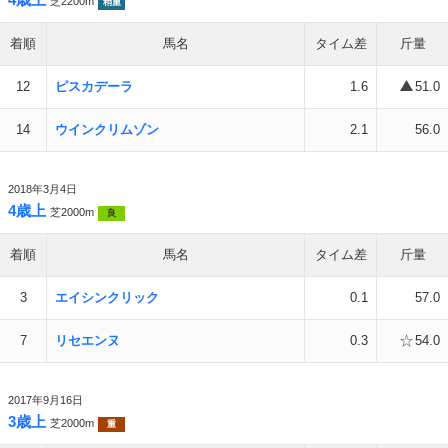
芝2200m
稍重
着順
馬名
タイム差
斤量
12
ピスカデーラ
1.6
51.0
14
ウインクリムゾン
2.1
56.0
2018年3月4日
4歳上
芝2000m
良
着順
馬名
タイム差
斤量
3
エイシンクリック
0.1
57.0
7
リセエンヌ
0.3
54.0
2017年9月16日
3歳上
芝2000m
重