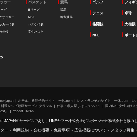
ッカー
バスケット
競馬
ゴルフ
フィギ
リーグ
Bリーグ
競馬
テニス
卓球
外サッカー
NBA
地方競馬
格闘技
大相撲
ッカー代表
バスケ代表
校年代
学生バスケ
NFL
ボート
to
kjapan
ホテル、旅館予約サイト 一休.com
レストラン予約サイト 一休.com レ
料理レシピ動画サービス クラシル
仕事・求人探しはスタンバイ
国内No.1女性向けメデ
st」
Yahoo! JAPAN
oo! JAPANのサービスであり、LINEヤフー株式会社がスポーツナビ株式会社と協
ンター
-
利用規約
-
会社概要
-
免責事項
-
広告掲載について
-
スタッフ募集