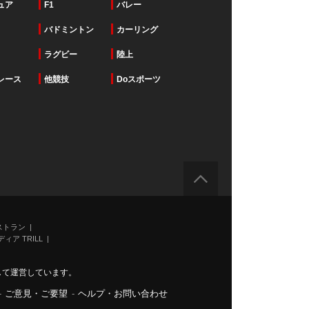
ュア
F1
バレー
バドミントン
カーリング
ラグビー
陸上
レース
他競技
Doスポーツ
ストラン
ィア TRILL
力して運営しています。
-
ご意見・ご要望
-
ヘルプ・お問い合わせ