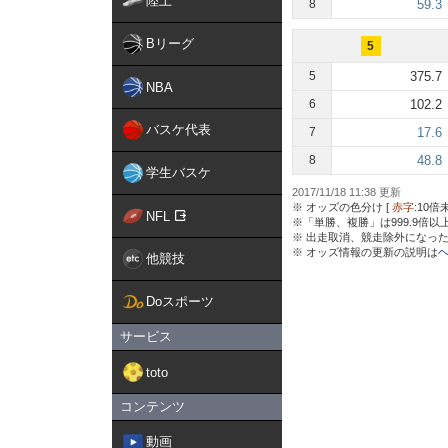
陸上
8
59.3
Bリーグ
5
5
375.7
NBA
6
102.2
バスケ代表
7
17.6
8
48.8
学生バスケ
2017/11/18 11:38 更新
※ オッズの色分け [
赤字
:10倍
NFL
※「単勝、複勝」は999.9倍以上
※ 出走取消、競走除外になった
※ オッズ情報の更新の説明は
他競技
Doスポーツ
サービス
toto
コンテンツ
動画