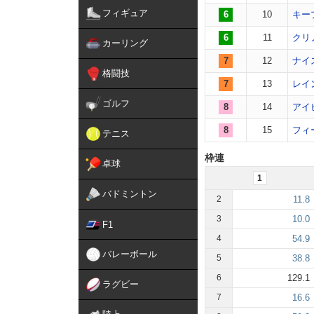
フィギュア
6
10
キー
6
11
クリ
カーリング
7
12
ナイ
格闘技
7
13
レイ
ゴルフ
8
14
アイ
8
15
フィ
テニス
枠連
卓球
1
バドミントン
2
11.8
3
10.0
F1
4
54.9
バレーボール
5
38.8
6
129.1
ラグビー
7
16.6