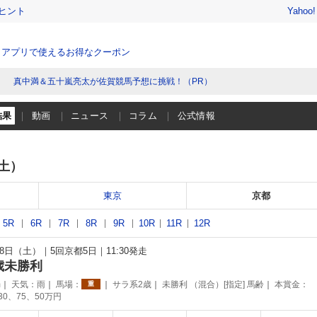
ヒント
Yahoo
、アプリで使えるお得なクーポン
真中満＆五十嵐亮太が佐賀競馬予想に挑戦！（PR）
結果
動画
ニュース
コラム
公式情報
（土）
東京
京都
5R
6R
7R
8R
9R
10R
11R
12R
月18日（土）
5回京都5日
11:30発走
歳未勝利
m
天気：
雨
馬場：
サラ系2歳
未勝利 （混合）[指定] 馬齢
本賞金：
重
130、75、50万円