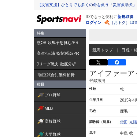
【災害支援】ひとりでも多くの命を救う「災害救助犬」
IDでもっと便利に
新規取得
ログイン
［おトク］10
特集
燕OB 競馬予想挑む/PR
競馬トップ
日程・
髙津×三浦 監督対談/PR
Jリーグ戦力 徹底分析
アイファーア
J国立試合に無料招待
登録抹消
種目
性齢
牝
プロ野球
生年月日
2015年4
MLB
毛色
鹿毛
高校野球
調教師（所属）
柴田 光陽
馬主
中島 稔
大学野球