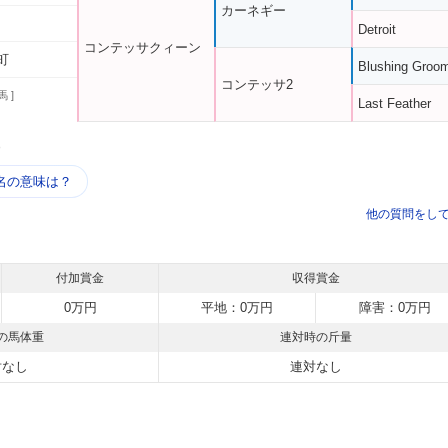
カーネギー
Detroit
コンテッサクィーン
町
Blushing Groo
コンテッサ2
馬 ]
Last Feather
う
名の意味は？
他の質問をし
付加賞金
収得賞金
0万円
平地：0万円
障害：0万円
の馬体重
連対時の斤量
対なし
連対なし