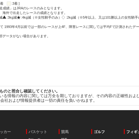
:2着
:3着 ]
走成績」はJRAのレースのみとなります。
方、海外で出走したレースの成績となります。
g減
:3kg減
:4kg減（※女性騎手のみ）
:2kg減（※5年以上、又は101勝以上の女性騎手
て 1993年4月以前では一部のレースが上4F、障害レースに関しては平均Fで計測されたデ
一部データがない場合があります。
ものと照合し確認してください。
いる情報の内容に関しては万全を期しておりますが、その内容の正確性およ
式会社および情報提供者は一切の責任を負いかねます。
ッカー
バスケット
競馬
ゴルフ
フィギ