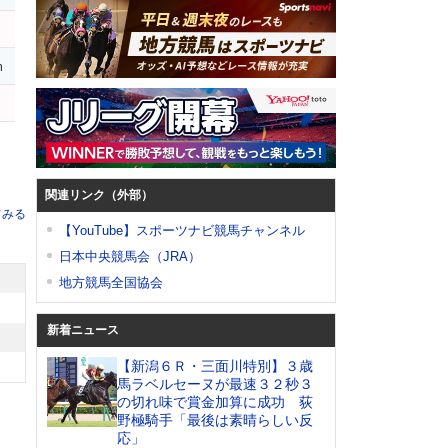
m
関連リンク（外部）
てみる
【YouTube】スポーツナビ競馬チャンネル
日本中央競馬会（JRA）
地方競馬全国協会
新着ニュース
【新潟６Ｒ・三面川特別】３歳
馬ラベルセーヌが最速３２秒３
の切れ味で賞金加算に成功 荻
野極騎手「最後は素晴らしい反
応」