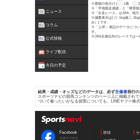
※着順の色分け [
:1着
※「平地競走成績」と「障害競
ニュース
※「出走レース」はJRA、地
※減量表示は[
:1kg減
:2k
み）] です。
コラム
※「上3F」表記のデータについ
す。
※JRA主催以外のレースでは
公式情報
ライブ配信
今日の予定
結果・成績・オッズなどのデータは、必ず
主催者
発行の
スポーツナビの競馬コンテンツのページ上に掲載されて
づいて被ったいかなる損害についても、LINEヤフー株
Facebook
野球
サ
スポーツナビ