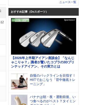
ニュース一覧
位
おすすめ記事（Doスポーツ）
-12
【2026年上半期アイアン座談会】「なんじ
ゃこりゃ？」識者が驚いたコブラの3Dプリ
ンテッドアイアン、その実力とは
自慢のバックラインを目指す！
HIITでおこなう「背中徹底トレ
ーニング」
バナナは朝・夜・運動前後、い
つ食べるのがベスト？タイミン