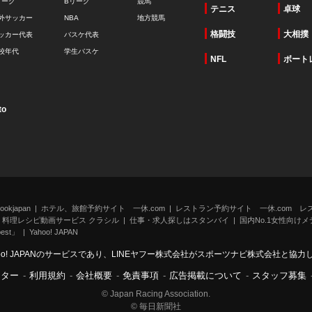
リーグ
Bリーグ
競馬
テニス
卓球
外サッカー
NBA
地方競馬
格闘技
大相撲
ッカー代表
バスケ代表
校年代
学生バスケ
NFL
ボート
to
kjapan
ホテル、旅館予約サイト 一休.com
レストラン予約サイト 一休.com レ
料理レシピ動画サービス クラシル
仕事・求人探しはスタンバイ
国内No.1女性向けメデ
st」
Yahoo! JAPAN
oo! JAPANのサービスであり、LINEヤフー株式会社がスポーツナビ株式会社と協
ンター
-
利用規約
-
会社概要
-
免責事項
-
広告掲載について
-
スタッフ募集
© Japan Racing Association.
© 毎日新聞社