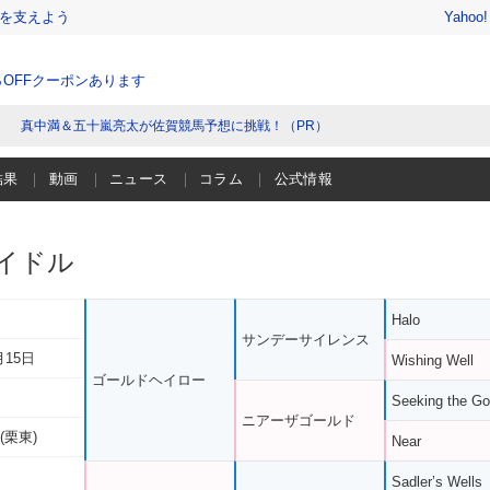
を支えよう
Yahoo
％OFFクーポンあります
真中満＆五十嵐亮太が佐賀競馬予想に挑戦！（PR）
結果
動画
ニュース
コラム
公式情報
イドル
Halo
サンデーサイレンス
月15日
Wishing Well
ゴールドヘイロー
Seeking the Go
ニアーザゴールド
(栗東)
Near
Sadler’s Wells