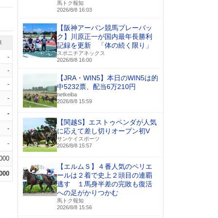
馬トク報知
2026/8/8 16:03
【阪神アーバン競馬プレーバッ
ク】川原正一が国内最年長勝利
率
記録を更新 「体の続く限り」
スポニチアネックス
-
2026/8/8 16:00
-
【JRA・WIN5】本日のWIN5は的
-
中5232票、配当6万210円
netkeiba
-
2026/8/8 15:59
-
【関越S】エストゥペンダが人気
-
に応えて差し切りオープン初V
サンケイスポーツ
-
2026/8/8 15:57
.000
【エルムＳ】４番人気のペリエ
.000
ールは２着で史上２頭目の連覇
逃す １馬身半差の完敗も復活
への足がかりつかむ
馬トク報知
2026/8/8 15:56