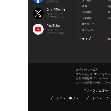
プロ野球
J
公式ページ
MLB
海
X（旧Twitter）
高校野球
サ
スポーツナビ
公式アカウント
大学野球
高
独立リーグ
YouTube
スポーツナビ
侍ジャパン
公式チャンネル
ライブ
to
おすすめサービス
マンガもお得にPayPayで eboo
自動車情報サイトcarview!
おすすめ情報サービス「mybe
スポーツナビはYah
プライバシーポリシー
-
プライバシーセ