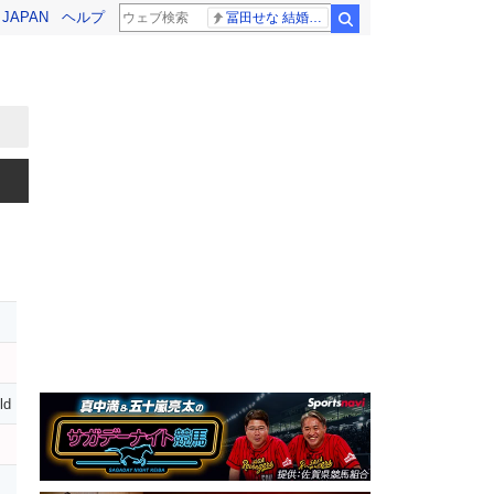
! JAPAN
ヘルプ
冨田せな 結婚発表
検索
ld