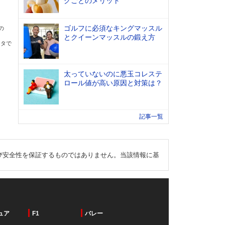
グごとのメリット
ゴルフに必須なキングマッスル
の
とクイーンマッスルの鍛え方
ータで
太っていないのに悪玉コレステ
ロール値が高い原因と対策は？
記事一覧
び安全性を保証するものではありません。当該情報に基
ュア
F1
バレー