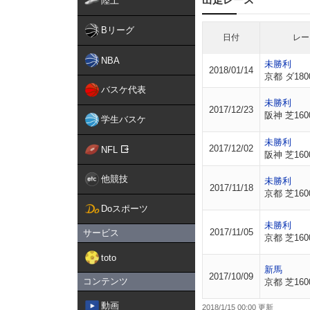
陸上
Bリーグ
日付
レー
NBA
未勝利
2018/01/14
京都 ダ180
バスケ代表
未勝利
2017/12/23
阪神 芝160
学生バスケ
未勝利
2017/12/02
NFL
阪神 芝160
他競技
未勝利
2017/11/18
京都 芝160
Doスポーツ
未勝利
2017/11/05
サービス
京都 芝160
toto
新馬
2017/10/09
コンテンツ
京都 芝160
動画
2018/1/15 00:00 更新