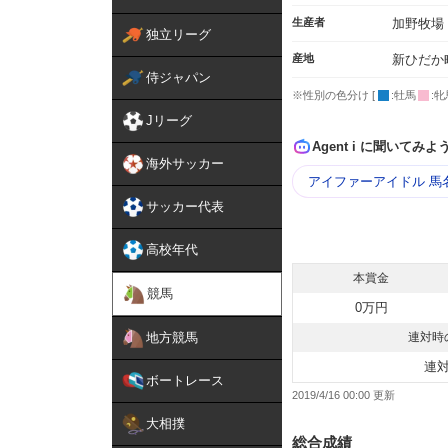
生産者
加野牧場
独立リーグ
産地
新ひだか
侍ジャパン
※性別の色分け [
:牡馬
:牝
Jリーグ
Agent i に聞いてみよ
海外サッカー
アイファーアイドル 馬
サッカー代表
高校年代
本賞金
競馬
0万円
地方競馬
連対時
連
ボートレース
2019/4/16 00:00
大相撲
総合成績