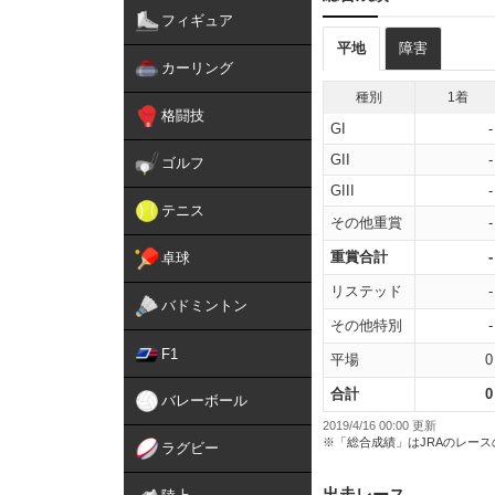
フィギュア
平地
障害
カーリング
種別
1着
格闘技
GI
-
GII
-
ゴルフ
GIII
-
テニス
その他重賞
-
重賞合計
-
卓球
リステッド
-
バドミントン
その他特別
-
F1
平場
0
合計
0
バレーボール
2019/4/16 00:00 更新
※「総合成績」はJRAのレー
ラグビー
出走レース