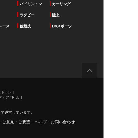
バドミントン
カーリング
ラグビー
陸上
レース
他競技
Doスポーツ
ストラン
ィア TRILL
力して運営しています。
-
ご意見・ご要望
-
ヘルプ・お問い合わせ