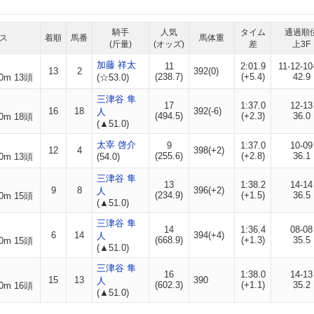
騎手
人気
タイム
通過順
ス
着順
馬番
馬体重
(斤量)
(オッズ)
差
上3F
加藤 祥太
11
2:01.9
11-12-10
13
2
392(0)
(238.7)
(+5.4)
42.9
0m 13頭
(☆53.0)
三津谷 隼
17
1:37.0
12-13
16
18
392(-6)
人
(494.5)
(+2.3)
36.0
0m 18頭
(▲51.0)
太宰 啓介
9
1:37.0
10-09
12
4
398(+2)
(255.6)
(+2.8)
36.1
0m 13頭
(54.0)
三津谷 隼
13
1:38.2
14-14
9
8
396(+2)
人
(234.9)
(+1.5)
36.5
0m 15頭
(▲51.0)
三津谷 隼
14
1:36.4
08-08
6
14
394(+4)
人
(668.9)
(+1.3)
35.5
0m 15頭
(▲51.0)
三津谷 隼
16
1:38.0
14-13
15
13
390
人
(602.3)
(+1.1)
35.2
0m 16頭
(▲51.0)