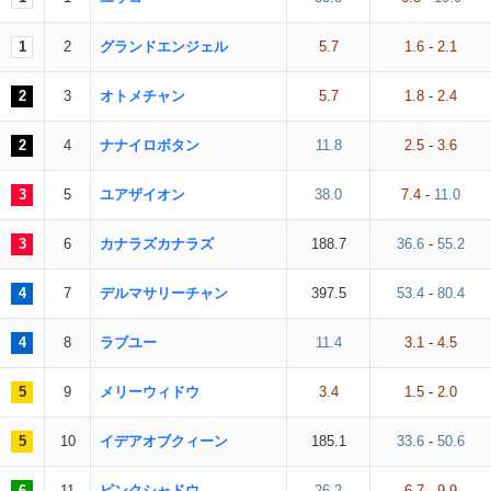
1
2
グランドエンジェル
5.7
1.6
-
2.1
2
3
オトメチャン
5.7
1.8
-
2.4
2
4
ナナイロボタン
11.8
2.5
-
3.6
3
5
ユアザイオン
38.0
7.4
-
11.0
3
6
カナラズカナラズ
188.7
36.6
-
55.2
4
7
デルマサリーチャン
397.5
53.4
-
80.4
4
8
ラブユー
11.4
3.1
-
4.5
5
9
メリーウィドウ
3.4
1.5
-
2.0
5
10
イデアオブクィーン
185.1
33.6
-
50.6
6
11
ピンクシャドウ
26.2
6.7
-
9.9