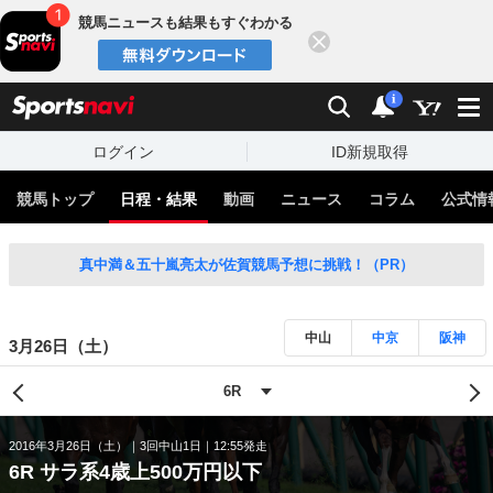
競馬ニュースも結果もすぐわかる
閉じる
スポーツナビ
検索
通知
i
ログイン
ID新規取得
競馬トップ
日程・結果
動画
ニュース
コラム
公式情
真中満＆五十嵐亮太が佐賀競馬予想に挑戦！（PR）
中山
中京
阪神
3月26日（土）
2016年3月26日（土）
3回中山1日
12:55発走
6R サラ系4歳上500万円以下