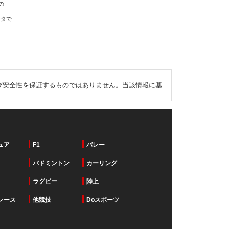
の
ータで
び安全性を保証するものではありません。当該情報に基
ュア
F1
バレー
バドミントン
カーリング
ラグビー
陸上
レース
他競技
Doスポーツ