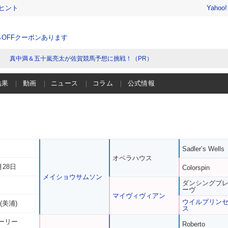
ヒント
Yahoo
％OFFクーポンあります
真中満＆五十嵐亮太が佐賀競馬予想に挑戦！（PR）
結果
動画
ニュース
コラム
公式情報
Sadler’s Wells
オペラハウス
月28日
Colorspin
メイショウサムソン
ダンシングブ
ーヴ
マイヴィヴィアン
ウイルプリン
(美浦)
ス
ーリー
Roberto