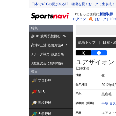
日本で45℃の夏が来る!? 猛暑を賢くおトクに生き抜く
IDでもっと便利に
新規取得
ログイン
［おトク］10
特集
燕OB 競馬予想挑む/PR
競馬トップ
日程・
髙津×三浦 監督対談/PR
Jリーグ戦力 徹底分析
ユアザイオン
J国立試合に無料招待
登録抹消
種目
性齢
牝
プロ野球
生年月日
2012年4
MLB
毛色
黒鹿毛
高校野球
調教師（所属）
手塚 貴久
馬主
ユアスト
大学野球