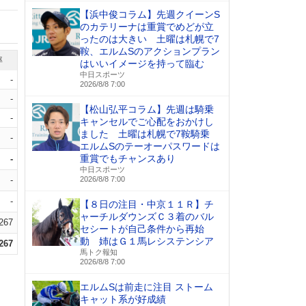
【浜中俊コラム】先週クイーンS
のカテリーナは重賞でめどが立
ったのは大きい 土曜は札幌で7
鞍、エルムSのアクションプラン
率
はいいイメージを持って臨む
中日スポーツ
-
2026/8/8 7:00
-
【松山弘平コラム】先週は騎乗
-
キャンセルでご心配をおかけし
ました 土曜は札幌で7鞍騎乗
-
エルムSのテーオーパスワードは
重賞でもチャンスあり
-
中日スポーツ
-
2026/8/8 7:00
-
【８日の注目・中京１１Ｒ】チ
ャーチルダウンズＣ３着のバル
.267
セシートが自己条件から再始
動 姉はＧ１馬レシステンシア
.267
馬トク報知
2026/8/8 7:00
エルムSは前走に注目 ストーム
キャット系が好成績