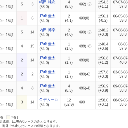
嶋田 純次
4
1:54.3
07-07-08
5
3
492(+2)
(9.8)
(+1.1)
37.8
0m 13頭
(53.0)
戸崎 圭太
2
1:56.1
06-05-03
1
6
490(0)
(4.1)
(-0.2)
39.8
0m 15頭
(54.0)
内田 博幸
2
1:48.2
07-08-08
5
14
490(+2)
(4.0)
(+0.3)
38.8
0m 15頭
(54.0)
戸崎 圭太
1
1:40.4
08-06
4
15
488(+8)
(1.8)
(+0.6)
37.9
0m 16頭
(54.0)
戸崎 圭太
1
1:56.8
07-08-07
2
14
480(0)
(1.7)
(+1.2)
40.0
0m 16頭
(54.0)
戸崎 圭太
1
1:57.8
03-03-08
2
2
480(-6)
(1.7)
(+0.3)
37.8
0m 16頭
(54.0)
戸崎 圭太
4
1:56.9
09-06-07
4
8
486(-4)
(8.3)
(+0.9)
38.8
0m 16頭
(54.0)
C.デムーロ
12
1:58.0
08-09-05
3
14
490
(52.9)
(+0.1)
38.6
0m 16頭
(54.0)
:2着
:3着 ]
走成績」はJRAのレースのみとなります。
方、海外で出走したレースの成績となります。