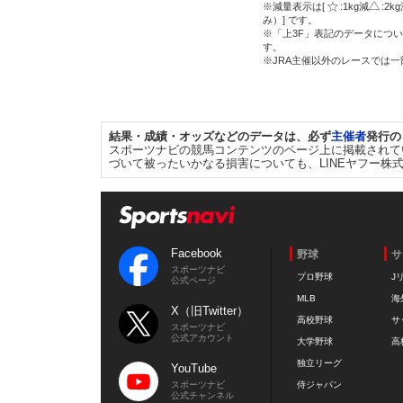
※減量表示は[
:1kg減
:2k
み）] です。
※「上3F」表記のデータについ
す。
※JRA主催以外のレースでは
結果・成績・オッズなどのデータは、必ず
主催者
発行の
スポーツナビの競馬コンテンツのページ上に掲載されて
づいて被ったいかなる損害についても、LINEヤフー株
Facebook
野球
サ
スポーツナビ
プロ野球
J
公式ページ
MLB
海
X（旧Twitter）
高校野球
サ
スポーツナビ
公式アカウント
大学野球
高
独立リーグ
YouTube
スポーツナビ
侍ジャパン
公式チャンネル