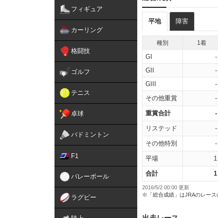
フィギュア
平地
障害
カーリング
種別
1着
格闘技
GI
-
GII
-
ゴルフ
GIII
-
テニス
その他重賞
-
重賞合計
-
卓球
リステッド
-
バドミントン
その他特別
-
F1
平場
1
合計
1
バレーボール
2016/5/2 00:00 更新
※「総合成績」はJRAのレー
ラグビー
出走レース