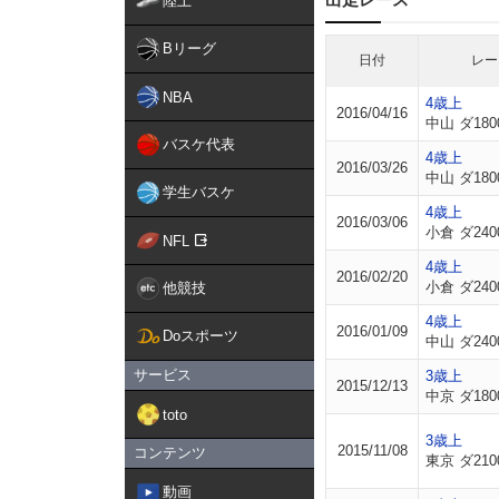
陸上
Bリーグ
日付
レー
NBA
4歳上
2016/04/16
中山 ダ180
バスケ代表
4歳上
2016/03/26
中山 ダ180
学生バスケ
4歳上
2016/03/06
小倉 ダ240
NFL
4歳上
2016/02/20
小倉 ダ240
他競技
4歳上
2016/01/09
Doスポーツ
中山 ダ240
サービス
3歳上
2015/12/13
中京 ダ180
toto
3歳上
2015/11/08
コンテンツ
東京 ダ210
動画