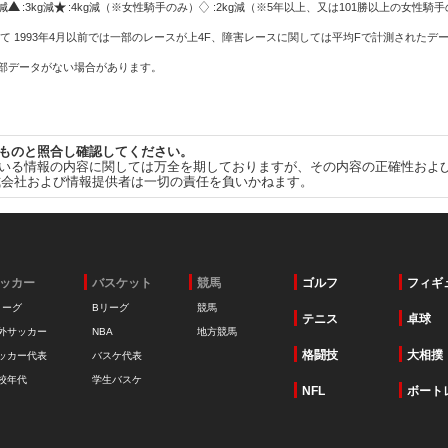
g減
:3kg減
:4kg減（※女性騎手のみ）
:2kg減（※5年以上、又は101勝以上の女性騎手
て 1993年4月以前では一部のレースが上4F、障害レースに関しては平均Fで計測されたデ
一部データがない場合があります。
ものと照合し確認してください。
いる情報の内容に関しては万全を期しておりますが、その内容の正確性およ
式会社および情報提供者は一切の責任を負いかねます。
ッカー
バスケット
競馬
ゴルフ
フィギ
リーグ
Bリーグ
競馬
テニス
卓球
外サッカー
NBA
地方競馬
格闘技
大相撲
ッカー代表
バスケ代表
校年代
学生バスケ
NFL
ボート