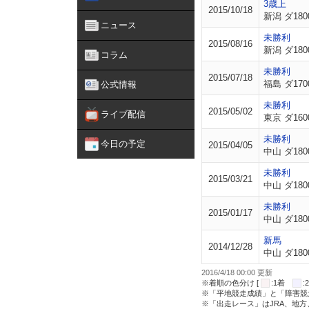
3歳上
2015/10/18
新潟 ダ180
ニュース
未勝利
2015/08/16
新潟 ダ180
コラム
未勝利
2015/07/18
福島 ダ170
公式情報
未勝利
2015/05/02
ライブ配信
東京 ダ160
未勝利
今日の予定
2015/04/05
中山 ダ180
未勝利
2015/03/21
中山 ダ180
未勝利
2015/01/17
中山 ダ180
新馬
2014/12/28
中山 ダ180
2016/4/18 00:00 更新
※着順の色分け [
:1着
※「平地競走成績」と「障害競
※「出走レース」はJRA、地