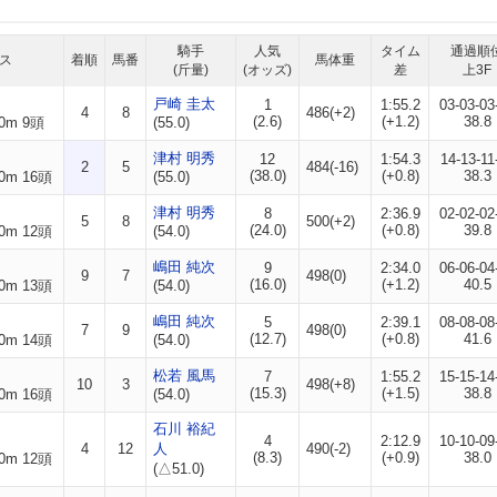
騎手
人気
タイム
通過順
ス
着順
馬番
馬体重
(斤量)
(オッズ)
差
上3F
戸崎 圭太
1
1:55.2
03-03-03
4
8
486(+2)
(2.6)
(+1.2)
38.8
0m 9頭
(55.0)
津村 明秀
12
1:54.3
14-13-11
2
5
484(-16)
(38.0)
(+0.8)
38.3
0m 16頭
(55.0)
津村 明秀
8
2:36.9
02-02-02
5
8
500(+2)
(24.0)
(+0.8)
39.8
0m 12頭
(54.0)
嶋田 純次
9
2:34.0
06-06-04
9
7
498(0)
(16.0)
(+1.2)
40.5
0m 13頭
(54.0)
嶋田 純次
5
2:39.1
08-08-08
7
9
498(0)
(12.7)
(+0.8)
41.6
0m 14頭
(54.0)
松若 風馬
7
1:55.2
15-15-14
10
3
498(+8)
(15.3)
(+1.5)
38.8
0m 16頭
(54.0)
石川 裕紀
4
2:12.9
10-10-09
4
12
人
490(-2)
(8.3)
(+0.9)
38.0
0m 12頭
(△51.0)