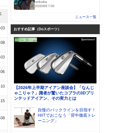
netkeiba
2026/8/8 7:00
位
ニュース一覧
-03
おすすめ記事（Doスポーツ）
-08
-03
-06
-10
【2026年上半期アイアン座談会】「なんじ
ゃこりゃ？」識者が驚いたコブラの3Dプリ
ンテッドアイアン、その実力とは
-15
自慢のバックラインを目指す！
HIITでおこなう「背中徹底トレ
-08
ーニング」