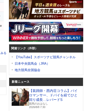
r
le
関連リンク（外部）
てみる
【YouTube】スポーツナビ競馬チャンネル
日本中央競馬会（JRA）
地方競馬全国協会
新着ニュース
【装蹄師・西内荘コラム】パイ
ロマンサー、ドバイを経てひと
回り成長…レパードS
競馬のおはなし
2026/8/8 7:30