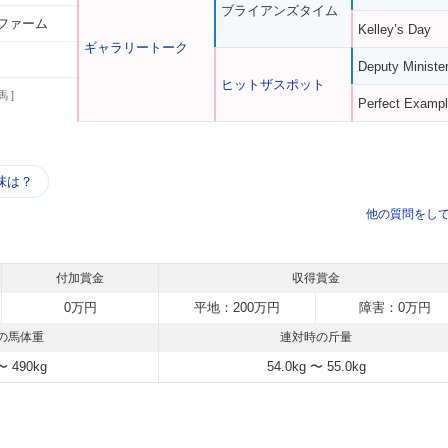
ブライアンズタイム
ファーム
Kelley’s Day
ギャラリートーク
Deputy Ministe
ヒットザスポット
馬 ]
Perfect Examp
う
味は？
他の質問をし
付加賞金
収得賞金
0万円
平地：200万円
障害：0万円
の馬体重
連対時の斤量
〜 490kg
54.0kg 〜 55.0kg