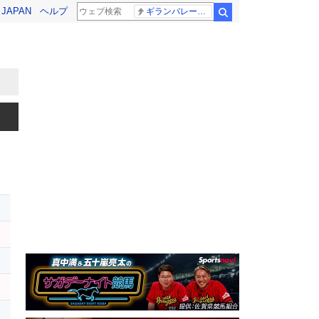
! JAPAN
ヘルプ
ギランバレー症候群
検索
レ
セ