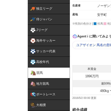
生産者
ノーザン
独立リーグ
産地
安平町
侍ジャパン
※性別の色分け [
:牡馬
:牝
Jリーグ
Agent i に聞いてみよ
海外サッカー
ユアザイオン 馬名の意
サッカー代表
高校年代
本賞金
競馬
1896万円
地方競馬
連対時
480kg 
ボートレース
2016/5/2 00:00
大相撲
総合成績