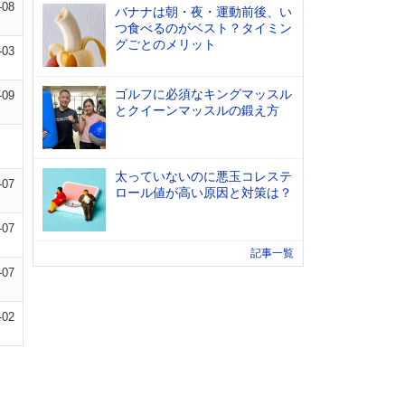
-08
バナナは朝・夜・運動前後、い
つ食べるのがベスト？タイミン
グごとのメリット
-03
ゴルフに必須なキングマッスル
-09
とクイーンマッスルの鍛え方
太っていないのに悪玉コレステ
-07
ロール値が高い原因と対策は？
-07
記事一覧
-07
-02