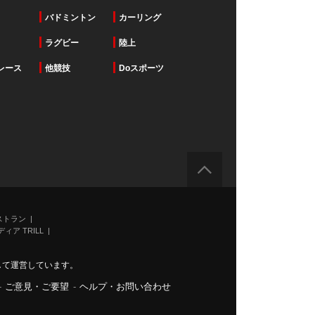
バドミントン
カーリング
ラグビー
陸上
レース
他競技
Doスポーツ
ストラン
ィア TRILL
力して運営しています。
-
ご意見・ご要望
-
ヘルプ・お問い合わせ