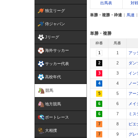
出馬表
対
独立リーグ
単勝・複勝・枠連
馬連
侍ジャパン
単勝・複勝
Jリーグ
枠番
馬番
海外サッカー
1
1
アッ
2
2
ダン
サッカー代表
3
3
イン
高校年代
4
4
ノー
競馬
5
5
アー
6
6
メイ
地方競馬
6
7
ミス
ボートレース
7
8
ピエ
大相撲
7
9
グレ