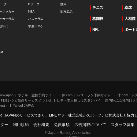
リーグ
Bリーグ
競馬
テニス
卓球
外サッカー
NBA
地方競馬
格闘技
大相撲
ッカー代表
バスケ代表
校年代
学生バスケ
NFL
ボート
to
kjapan
ホテル、旅館予約サイト 一休.com
レストラン予約サイト 一休.com レ
料理レシピ動画サービス クラシル
仕事・求人探しはスタンバイ
国内No.1女性向けメデ
st」
Yahoo! JAPAN
oo! JAPANのサービスであり、LINEヤフー株式会社がスポーツナビ株式会社と協
ンター
-
利用規約
-
会社概要
-
免責事項
-
広告掲載について
-
スタッフ募集
© Japan Racing Association.