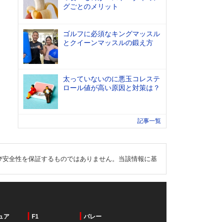
グごとのメリット
ゴルフに必須なキングマッスル
とクイーンマッスルの鍛え方
太っていないのに悪玉コレステ
ロール値が高い原因と対策は？
記事一覧
び安全性を保証するものではありません。当該情報に基
ュア
F1
バレー