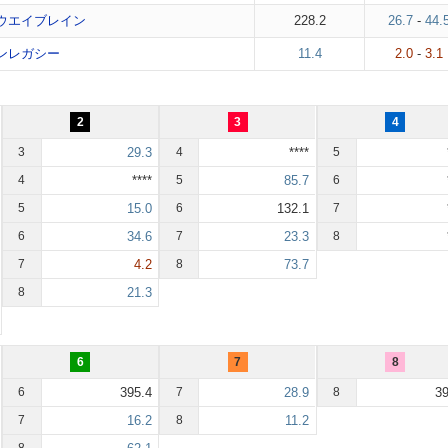
ウエイブレイン
228.2
26.7
-
44.
ンレガシー
11.4
2.0
-
3.1
2
3
4
3
29.3
4
****
5
4
****
5
85.7
6
5
15.0
6
132.1
7
6
34.6
7
23.3
8
7
4.2
8
73.7
8
21.3
6
7
8
6
395.4
7
28.9
8
39
7
16.2
8
11.2