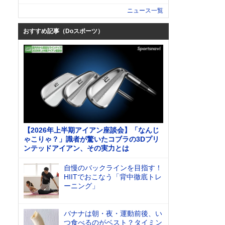
ニュース一覧
おすすめ記事（Doスポーツ）
【2026年上半期アイアン座談会】「なんじ
ゃこりゃ？」識者が驚いたコブラの3Dプリ
ンテッドアイアン、その実力とは
自慢のバックラインを目指す！
HIITでおこなう「背中徹底トレ
ーニング」
バナナは朝・夜・運動前後、い
つ食べるのがベスト？タイミン