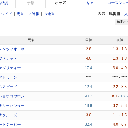
戦成績
予想
オッズ
結果
コースレコ
ワイド
馬単
３連複
３連単
表示：
馬番順
人
確定オ
馬名
単勝
複勝
テンツィオーネ
2.8
1.3
-
1.8
ツペレット
4.0
1.3
-
1.8
テグリティー
17.4
3.0
-
4.9
アトゥーン
****
****
-
****
ススピード
12.4
2.2
-
3.5
ショウコウウン
90.7
8.1
-
13.5
テリーハンター
18.9
3.2
-
5.3
ナクルーズ
3.0
1.1
-
1.5
ートジーピー
32.4
4.0
-
6.7