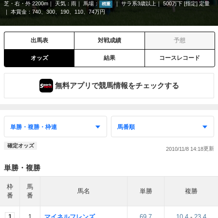
芝・右・外 2200m
天気：
雨
馬場：
サラ系3歳以上
500万下 [指定] 定量
稍重
本賞金：740、300、190、110、74万円
出馬表
対戦成績
予想
オッズ
結果
コースレコード
無料アプリで競馬情報をチェックする
確定オッズ
2010/11/8 14:18
単勝・複勝
枠
馬
馬名
単勝
複勝
番
番
1
1
マイネルフレンズ
69.7
10.4
-
23.4