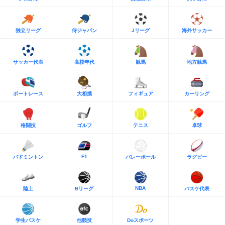
独立リーグ
侍ジャパン
Jリーグ
海外サッカー
サッカー代表
高校年代
競馬
地方競馬
ボートレース
大相撲
フィギュア
カーリング
格闘技
ゴルフ
テニス
卓球
F1
バドミントン
バレーボール
ラグビー
NBA
陸上
Bリーグ
バスケ代表
学生バスケ
他競技
Doスポーツ