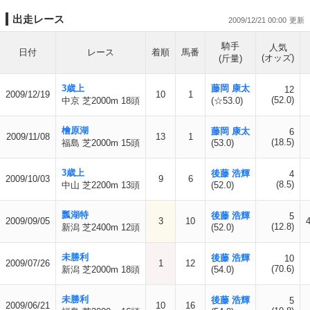
出走レース
2009/12/21 00:00
騎手
人気
日付
レース
着順
馬番
(オッズ)
(斤量)
3歳上
藤岡 康太
12
2009/12/19
10
1
(52.0)
中京 芝2000m 18頭
(☆53.0)
檜原湖
藤岡 康太
6
2009/11/08
13
1
(18.5)
福島 芝2000m 15頭
(53.0)
3歳上
後藤 浩輝
4
2009/10/03
9
6
(8.5)
中山 芝2200m 13頭
(52.0)
瓢湖特
後藤 浩輝
5
2009/09/05
3
10
(12.8)
新潟 芝2400m 12頭
(52.0)
未勝利
後藤 浩輝
10
2009/07/26
1
12
(70.6)
新潟 芝2000m 18頭
(54.0)
未勝利
後藤 浩輝
5
2009/06/21
10
16