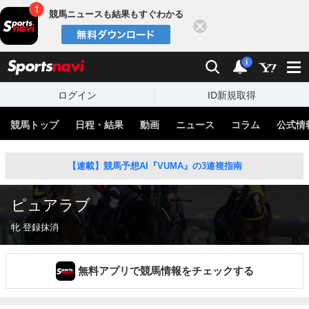
競馬ニュースも結果もすぐわかる
閉じる
スポーツナビ
検索
通知
i
ログイン
ID新規取得
競馬トップ
日程・結果
動画
ニュース
コラム
公式情
【連載】競馬予想AI『VUMA』の3連複指南
ピュアラブ
牝 登録抹消
無料アプリで競馬情報をチェックする