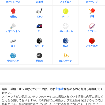
ボートレース
大相撲
フィギュア
カーリング
格闘技
ゴルフ
テニス
卓球
F1
バドミントン
バレーボール
ラグビー
NBA
陸上
Bリーグ
バスケ代表
学生バスケ
他競技
Doスポーツ
結果・成績・オッズなどのデータは、必ず
主催者
発行のものと照合し確認してく
ださい。
スポーツナビの競馬コンテンツのページ上に掲載されている情報の内容に関して
は万全を期しておりますが、その内容の正確性および安全性を保証するものでは
ありません。当該情報に基づいて被ったいかなる損害についても、LINEヤフー