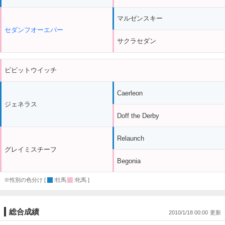
マルゼンスキー
セダンフオーエバー
サクラセダン
ビビットウイッチ
Caerleon
ジェネラス
Doff the Derby
Relaunch
グレイミスチーフ
Begonia
※性別の色分け [
:牡馬
:牝馬 ]
総合成績
2010/1/18 00:00