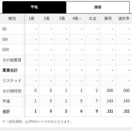
平地
障害
種別
1着
2着
3着
4着～
出走
勝率
連対率
-
-
-
-
-
-
-
GI
-
-
-
-
-
-
-
GII
-
-
-
-
-
-
-
GIII
-
-
-
-
-
-
-
その他重賞
-
-
-
-
-
-
-
重賞合計
-
-
-
-
-
-
-
リステッド
0
0
1
1
2
.000
.000
その他特別
1
0
1
5
7
.143
.143
平場
1
0
2
6
9
.111
.111
合計
※「総合成績」はJRAのレースのみとなります。