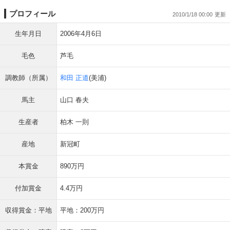
プロフィール
2010/1/18 00:00
生年月日
2006年4月6日
毛色
芦毛
調教師（所属）
和田 正道
(美浦)
馬主
山口 春夫
生産者
柏木 一則
産地
新冠町
本賞金
890万円
付加賞金
4.4万円
収得賞金：平地
平地：200万円