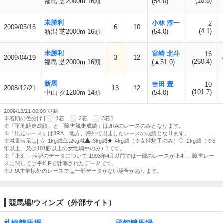
(10.8)
福島 芝2000m 16頭
(54.0)
未勝利
小林 淳一
2
2009/05/16
6
10
(4.1)
新潟 芝2000m 16頭
(54.0)
未勝利
宮崎 北斗
16
2009/04/19
3
12
(260.4)
福島 芝2000m 16頭
(▲51.0)
新馬
吉田 豊
10
2008/12/21
13
12
(101.7)
中山 ダ1200m 14頭
(54.0)
2009/12/21 00:00 更新
※着順の色分け [
:1着
:2着
:3着 ]
※「平地競走成績」と「障害競走成績」はJRAのレースのみとなります。
※「出走レース」はJRA、地方、海外で出走したレースの成績となります。
※減量表示は[
:1kg減
:2kg減
:3kg減
:4kg減（※女性騎手のみ）
:2kg減（※5
年以上、又は101勝以上の女性騎手のみ）] です。
※「上3F」表記のデータについて 1993年4月以前では一部のレースが上4F、障害レー
スに関しては平均Fで計測されたデータです。
※JRA主催以外のレースでは一部データがない場合があります。
競馬場/ウィンズ（外部サイト）
札幌競馬場
函館競馬場